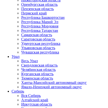
Нижегородская область
Оренбургская область
Пензенская область
Пермский край
Республика Башкортостан
Республика Марий Эл
Республика Мордовия
Республика Татарстан
Самарская область
Саратовская область
Удмуртская республика
Ульяновская область
Чувашская республика
Урал
Весь Урал
Свердловская область
Челябинская область
Курганская область
Тюменская область
Ханты-Мансийский автономный округ
Ямало-Ненецкий автономный округ
Сибирь
Вся Сибирь
Алтайский край
Иркутская область