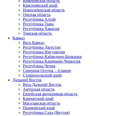
Кемеровская область
Красноярский край
Новосибирская область
Омская область
Республика Алтай
Республика Тыва
Республика Хакасия
Томская область
Кавказ
Весь Кавказ
Республика Дагестан
Республика Ингушетия
Республика Кабардино-Балкария
Республика Карачаево-Черкесия
Республика Чечня
Северная Осетия – Алания
Ставропольский край
Дальний Восток
Весь Дальний Восток
Амурская область
Еврейская автономная область
Камчатский край
Магаданская область
Приморский край
Республика Саха (Якутия)