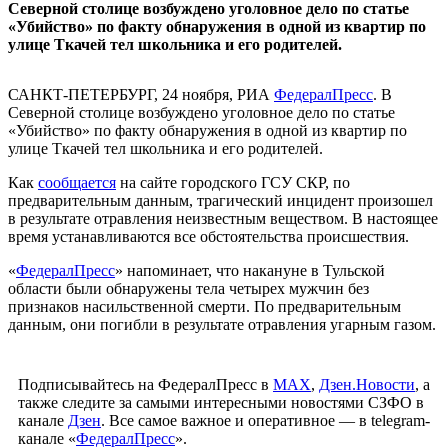
Северной столице возбуждено уголовное дело по статье
«Убийство» по факту обнаружения в одной из квартир по
улице Ткачей тел школьника и его родителей.
САНКТ-ПЕТЕРБУРГ, 24 ноября, РИА
ФедералПресс
. В
Северной столице возбуждено уголовное дело по статье
«Убийство» по факту обнаружения в одной из квартир по
улице Ткачей тел школьника и его родителей.
Как
сообщается
на сайте городского ГСУ СКР, по
предварительным данным, трагический инцидент произошел
в результате отравления неизвестным веществом. В настоящее
время устанавливаются все обстоятельства происшествия.
«
ФедералПресс
» напоминает, что накануне в Тульской
области были обнаружены тела четырех мужчин без
признаков насильственной смерти. По предварительным
данным, они погибли в результате отравления угарным газом.
Подписывайтесь на ФедералПресс в
МАХ
,
Дзен.Новости
, а
также следите за самыми интересными новостями СЗФО в
канале
Дзен
. Все самое важное и оперативное — в telegram-
канале «
ФедералПресс
».