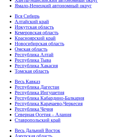
Ханты-Мансийский автономный округ
Ямало-Ненецкий автономный округ
Вся Сибирь
Алтайский край
Иркутская область
Кемеровская область
Красноярский край
Новосибирская область
Омская область
Республика Алтай
Республика Тыва
Республика Хакасия
Томская область
Весь Кавказ
Республика Дагестан
Республика Ингушетия
Республика Кабардино-Балкария
Республика Карачаево-Черкесия
Республика Чечня
Северная Осетия – Алания
Ставропольский край
Весь Дальний Восток
Амурская область