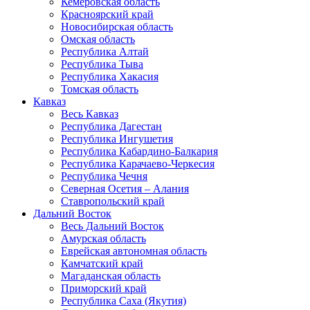
Кемеровская область
Красноярский край
Новосибирская область
Омская область
Республика Алтай
Республика Тыва
Республика Хакасия
Томская область
Кавказ
Весь Кавказ
Республика Дагестан
Республика Ингушетия
Республика Кабардино-Балкария
Республика Карачаево-Черкесия
Республика Чечня
Северная Осетия – Алания
Ставропольский край
Дальний Восток
Весь Дальний Восток
Амурская область
Еврейская автономная область
Камчатский край
Магаданская область
Приморский край
Республика Саха (Якутия)