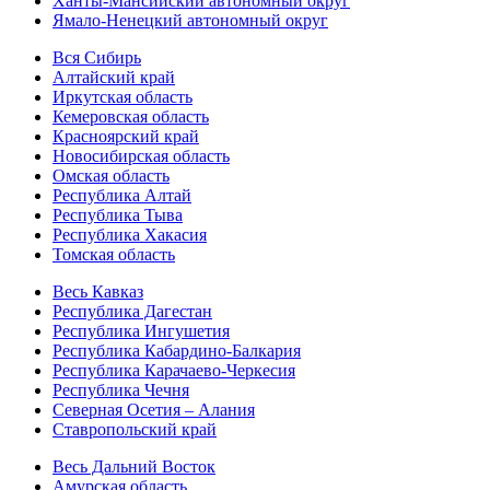
Ханты-Мансийский автономный округ
Ямало-Ненецкий автономный округ
Вся Сибирь
Алтайский край
Иркутская область
Кемеровская область
Красноярский край
Новосибирская область
Омская область
Республика Алтай
Республика Тыва
Республика Хакасия
Томская область
Весь Кавказ
Республика Дагестан
Республика Ингушетия
Республика Кабардино-Балкария
Республика Карачаево-Черкесия
Республика Чечня
Северная Осетия – Алания
Ставропольский край
Весь Дальний Восток
Амурская область