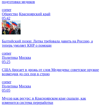
подготовки медиков
corner
Общество
Красноярский край
05:42
Балтийский позор: Литва требовала давить на Россию, а
теперь умоляет КНР о помощи
corner
Политика
Москва
05:25
США бросает в дрожь от слов Медведева: советское оружие
возмездия до сих пор в строю
corner
Политика
Москва
05:05
Мусор как ресурс: в Красноярском крае сказали, как
изменится система переработки