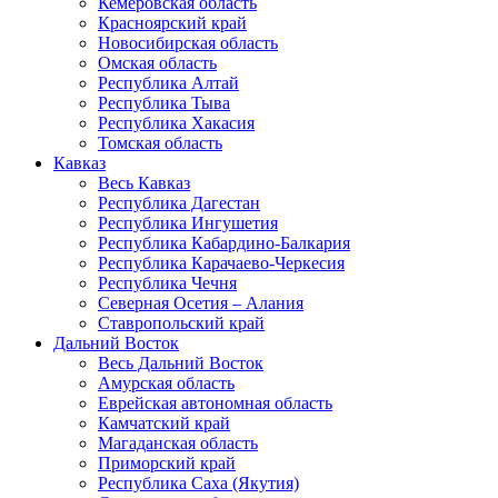
Кемеровская область
Красноярский край
Новосибирская область
Омская область
Республика Алтай
Республика Тыва
Республика Хакасия
Томская область
Кавказ
Весь Кавказ
Республика Дагестан
Республика Ингушетия
Республика Кабардино-Балкария
Республика Карачаево-Черкесия
Республика Чечня
Северная Осетия – Алания
Ставропольский край
Дальний Восток
Весь Дальний Восток
Амурская область
Еврейская автономная область
Камчатский край
Магаданская область
Приморский край
Республика Саха (Якутия)