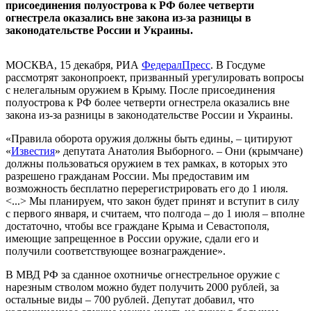
присоединения полуострова к РФ более четверти
огнестрела оказались вне закона из-за разницы в
законодательстве России и Украины.
МОСКВА, 15 декабря, РИА
ФедералПресс
. В Госдуме
рассмотрят законопроект, призванный урегулировать вопросы
с нелегальным оружием в Крыму. После присоединения
полуострова к РФ более четверти огнестрела оказались вне
закона из-за разницы в законодательстве России и Украины.
«Правила оборота оружия должны быть едины, – цитируют
«
Известия
» депутата Анатолия Выборного. – Они (крымчане)
должны пользоваться оружием в тех рамках, в которых это
разрешено гражданам России. Мы предоставим им
возможность бесплатно перерегистрировать его до 1 июля.
<...> Мы планируем, что закон будет принят и вступит в силу
с первого января, и считаем, что полгода – до 1 июля – вполне
достаточно, чтобы все граждане Крыма и Севастополя,
имеющие запрещенное в России оружие, сдали его и
получили соответствующее вознаграждение».
В МВД РФ за сданное охотничье огнестрельное оружие с
нарезным стволом можно будет получить 2000 рублей, за
остальные виды – 700 рублей. Депутат добавил, что