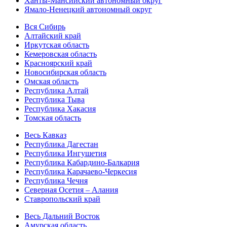
Ханты-Мансийский автономный округ
Ямало-Ненецкий автономный округ
Вся Сибирь
Алтайский край
Иркутская область
Кемеровская область
Красноярский край
Новосибирская область
Омская область
Республика Алтай
Республика Тыва
Республика Хакасия
Томская область
Весь Кавказ
Республика Дагестан
Республика Ингушетия
Республика Кабардино-Балкария
Республика Карачаево-Черкесия
Республика Чечня
Северная Осетия – Алания
Ставропольский край
Весь Дальний Восток
Амурская область