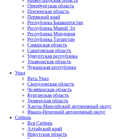
Нижегородская область
Оренбургская область
Пензенская область
Пермский край
Республика Башкортостан
Республика Марий Эл
Республика Мордовия
Республика Татарстан
Самарская область
Саратовская область
Удмуртская республика
Ульяновская область
Чувашская республика
Урал
Весь Урал
Свердловская область
Челябинская область
Курганская область
Тюменская область
Ханты-Мансийский автономный округ
Ямало-Ненецкий автономный округ
Сибирь
Вся Сибирь
Алтайский край
Иркутская область