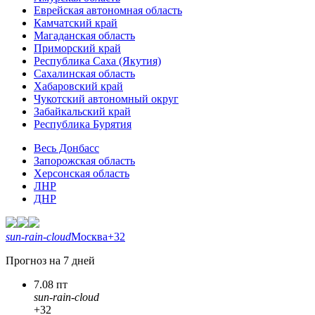
Еврейская автономная область
Камчатский край
Магаданская область
Приморский край
Республика Саха (Якутия)
Сахалинская область
Хабаровский край
Чукотский автономный округ
Забайкальский край
Республика Бурятия
Весь Донбасс
Запорожская область
Херсонская область
ЛНР
ДНР
sun-rain-cloud
Москва
+32
Прогноз на 7 дней
7.08 пт
sun-rain-cloud
+32