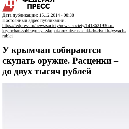
Дата публикации: 15.12.2014 - 08:38
Постоянный адрес публикации:
https://fedpress.ru/news/society/news_society/1418621936-u-
krymchan-sobirayutsya-skupat-oruzhie-rastsenki-do-dvukh-tysyach-
rublei
У крымчан собираются
скупать оружие. Расценки –
до двух тысяч рублей