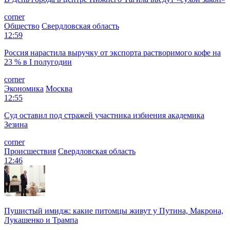
corner
Общество
Свердловская область
12:59
Россия нарастила выручку от экспорта растворимого кофе на
23 % в I полугодии
corner
Экономика
Москва
12:55
Суд оставил под стражей участника избиения академика
Зезина
corner
Происшествия
Свердловская область
12:46
Пушистый имидж: какие питомцы живут у Путина, Макрона,
Лукашенко и Трампа