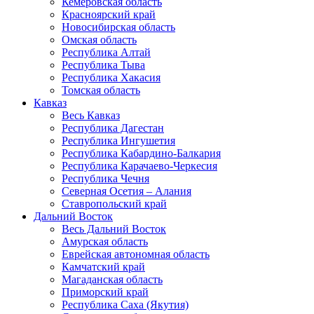
Кемеровская область
Красноярский край
Новосибирская область
Омская область
Республика Алтай
Республика Тыва
Республика Хакасия
Томская область
Кавказ
Весь Кавказ
Республика Дагестан
Республика Ингушетия
Республика Кабардино-Балкария
Республика Карачаево-Черкесия
Республика Чечня
Северная Осетия – Алания
Ставропольский край
Дальний Восток
Весь Дальний Восток
Амурская область
Еврейская автономная область
Камчатский край
Магаданская область
Приморский край
Республика Саха (Якутия)