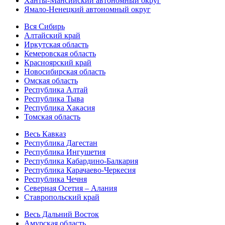
Ханты-Мансийский автономный округ
Ямало-Ненецкий автономный округ
Вся Сибирь
Алтайский край
Иркутская область
Кемеровская область
Красноярский край
Новосибирская область
Омская область
Республика Алтай
Республика Тыва
Республика Хакасия
Томская область
Весь Кавказ
Республика Дагестан
Республика Ингушетия
Республика Кабардино-Балкария
Республика Карачаево-Черкесия
Республика Чечня
Северная Осетия – Алания
Ставропольский край
Весь Дальний Восток
Амурская область