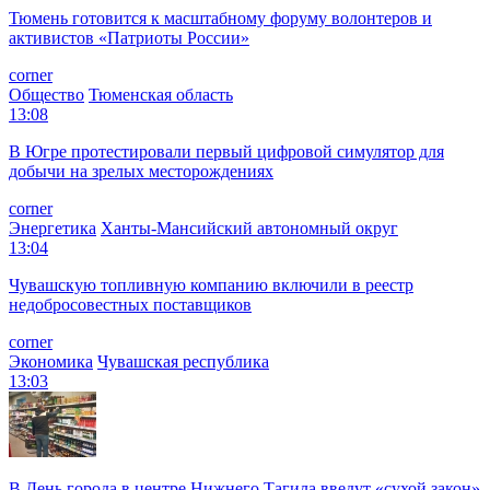
Тюмень готовится к масштабному форуму волонтеров и
активистов «Патриоты России»
corner
Общество
Тюменская область
13:08
В Югре протестировали первый цифровой симулятор для
добычи на зрелых месторождениях
corner
Энергетика
Ханты-Мансийский автономный округ
13:04
Чувашскую топливную компанию включили в реестр
недобросовестных поставщиков
corner
Экономика
Чувашская республика
13:03
В День города в центре Нижнего Тагила введут «сухой закон»