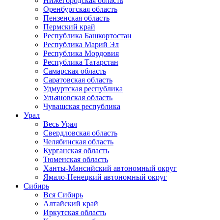
Нижегородская область
Оренбургская область
Пензенская область
Пермский край
Республика Башкортостан
Республика Марий Эл
Республика Мордовия
Республика Татарстан
Самарская область
Саратовская область
Удмуртская республика
Ульяновская область
Чувашская республика
Урал
Весь Урал
Свердловская область
Челябинская область
Курганская область
Тюменская область
Ханты-Мансийский автономный округ
Ямало-Ненецкий автономный округ
Сибирь
Вся Сибирь
Алтайский край
Иркутская область