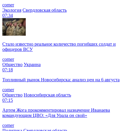
corner
Экология
Свердловская область
07:34
Стало известно реальное количество погибших солдат и
офицеров ВСУ
corner
Общество
Украина
07:18
Топливный рынок Новосибирска: анализ цен на 6 августа
corner
Общество
Новосибирская область
07:15
Артем Жога прокомментировал назначение Иванаева
командующим ЦВО: «Для Урала он свой»
corner
Политика
Свердловская область