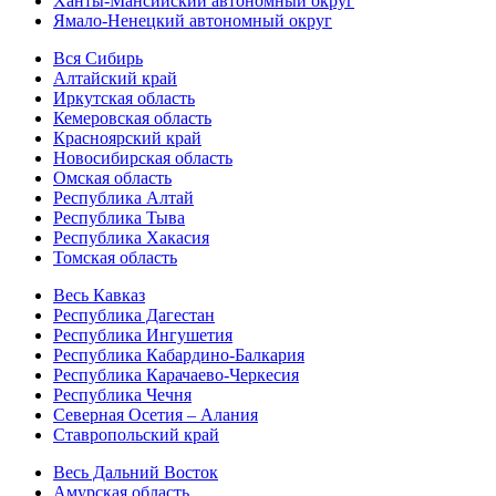
Ханты-Мансийский автономный округ
Ямало-Ненецкий автономный округ
Вся Сибирь
Алтайский край
Иркутская область
Кемеровская область
Красноярский край
Новосибирская область
Омская область
Республика Алтай
Республика Тыва
Республика Хакасия
Томская область
Весь Кавказ
Республика Дагестан
Республика Ингушетия
Республика Кабардино-Балкария
Республика Карачаево-Черкесия
Республика Чечня
Северная Осетия – Алания
Ставропольский край
Весь Дальний Восток
Амурская область