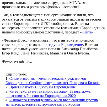
причин, однако по мнению сотрудников MTVA, это
произошло из-за роста гомофобных настроений.
Так, в телерадиовещательной организации заявили, что
отказаться от участия в конкурсе решили якобы из-за тесной
связи «Евровидения» с ЛГБТ-сообществом. Ранее на
венгерском проправительственном телеканале «Евровидение»
назвали гомосексуальной флотилией, передает «
Лента
».
«ФедералПресс» напоминает, что в интернете появился
список претендентов на
поездку на Евровидение
. В число
потенциальных участников попали Александр Панайотов,
Егор Крид, Лена Темникова, Manizha и Ольга Бузова.
Фото: president.az
Еще по теме:
1.
Стали известны имена возможных участников
Евровидения. Спойлер: среди них нет Лазарева и Билана
2.
Эрнст не пустит Бузову на Евровидение
3.
«В ее текстах не так много мусора». Бузова может
представить Россию на Евровидении-2020
4.
«Никакого Евровидения!» Киев ввел санкции против
артистов, которые гастролировали по России