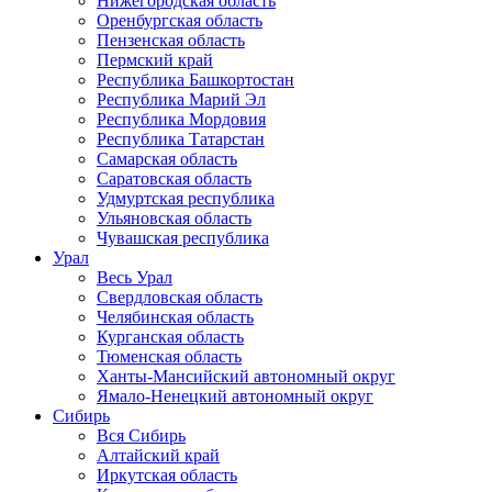
Нижегородская область
Оренбургская область
Пензенская область
Пермский край
Республика Башкортостан
Республика Марий Эл
Республика Мордовия
Республика Татарстан
Самарская область
Саратовская область
Удмуртская республика
Ульяновская область
Чувашская республика
Урал
Весь Урал
Свердловская область
Челябинская область
Курганская область
Тюменская область
Ханты-Мансийский автономный округ
Ямало-Ненецкий автономный округ
Сибирь
Вся Сибирь
Алтайский край
Иркутская область