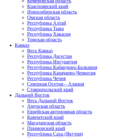
Кемеровская область
Красноярский край
Новосибирская область
Омская область
Республика Алтай
Республика Тыва
Республика Хакасия
Томская область
Кавказ
Весь Кавказ
Республика Дагестан
Республика Ингушетия
Республика Кабардино-Балкария
Республика Карачаево-Черкесия
Республика Чечня
Северная Осетия – Алания
Ставропольский край
Дальний Восток
Весь Дальний Восток
Амурская область
Еврейская автономная область
Камчатский край
Магаданская область
Приморский край
Республика Саха (Якутия)