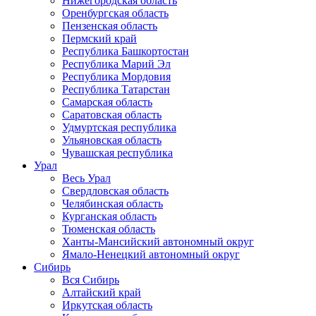
Нижегородская область
Оренбургская область
Пензенская область
Пермский край
Республика Башкортостан
Республика Марий Эл
Республика Мордовия
Республика Татарстан
Самарская область
Саратовская область
Удмуртская республика
Ульяновская область
Чувашская республика
Урал
Весь Урал
Свердловская область
Челябинская область
Курганская область
Тюменская область
Ханты-Мансийский автономный округ
Ямало-Ненецкий автономный округ
Сибирь
Вся Сибирь
Алтайский край
Иркутская область