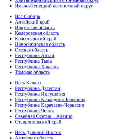
Ханты-Мансийский автономный округ
Ямало-Ненецкий автономный округ
Вся Сибирь
Алтайский край
Иркутская область
Кемеровская область
Красноярский край
Новосибирская область
Омская область
Республика Алтай
Республика Тыва
Республика Хакасия
Томская область
Весь Кавказ
Республика Дагестан
Республика Ингушетия
Республика Кабардино-Балкария
Республика Карачаево-Черкесия
Республика Чечня
Северная Осетия – Алания
Ставропольский край
Весь Дальний Восток
Амурская область