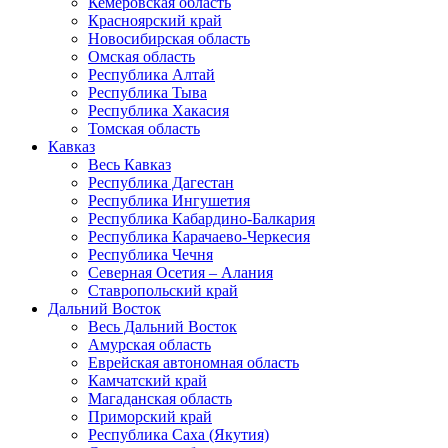
Кемеровская область
Красноярский край
Новосибирская область
Омская область
Республика Алтай
Республика Тыва
Республика Хакасия
Томская область
Кавказ
Весь Кавказ
Республика Дагестан
Республика Ингушетия
Республика Кабардино-Балкария
Республика Карачаево-Черкесия
Республика Чечня
Северная Осетия – Алания
Ставропольский край
Дальний Восток
Весь Дальний Восток
Амурская область
Еврейская автономная область
Камчатский край
Магаданская область
Приморский край
Республика Саха (Якутия)