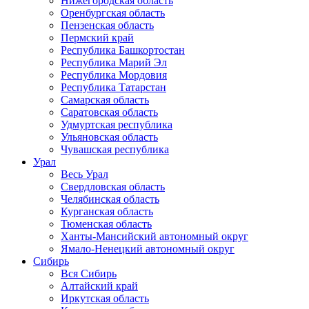
Нижегородская область
Оренбургская область
Пензенская область
Пермский край
Республика Башкортостан
Республика Марий Эл
Республика Мордовия
Республика Татарстан
Самарская область
Саратовская область
Удмуртская республика
Ульяновская область
Чувашская республика
Урал
Весь Урал
Свердловская область
Челябинская область
Курганская область
Тюменская область
Ханты-Мансийский автономный округ
Ямало-Ненецкий автономный округ
Сибирь
Вся Сибирь
Алтайский край
Иркутская область