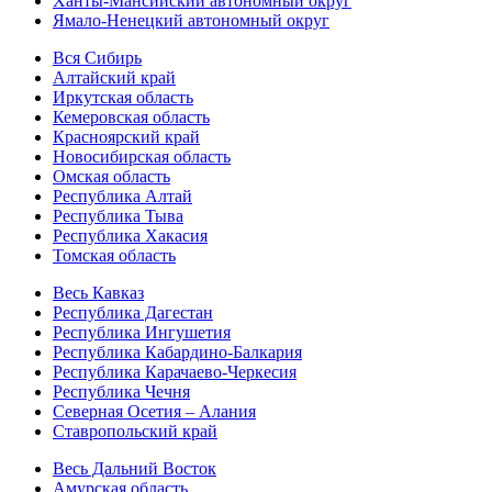
Ханты-Мансийский автономный округ
Ямало-Ненецкий автономный округ
Вся Сибирь
Алтайский край
Иркутская область
Кемеровская область
Красноярский край
Новосибирская область
Омская область
Республика Алтай
Республика Тыва
Республика Хакасия
Томская область
Весь Кавказ
Республика Дагестан
Республика Ингушетия
Республика Кабардино-Балкария
Республика Карачаево-Черкесия
Республика Чечня
Северная Осетия – Алания
Ставропольский край
Весь Дальний Восток
Амурская область