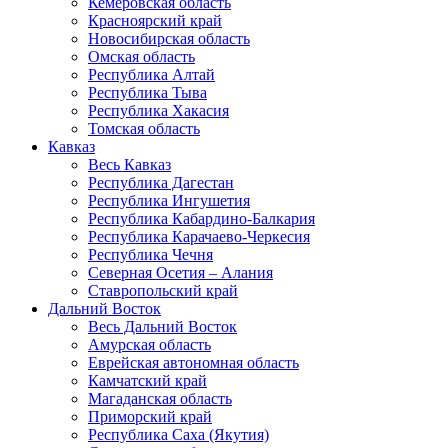
Кемеровская область
Красноярский край
Новосибирская область
Омская область
Республика Алтай
Республика Тыва
Республика Хакасия
Томская область
Кавказ
Весь Кавказ
Республика Дагестан
Республика Ингушетия
Республика Кабардино-Балкария
Республика Карачаево-Черкесия
Республика Чечня
Северная Осетия – Алания
Ставропольский край
Дальний Восток
Весь Дальний Восток
Амурская область
Еврейская автономная область
Камчатский край
Магаданская область
Приморский край
Республика Саха (Якутия)