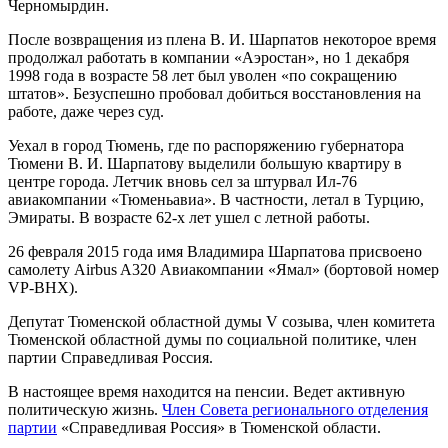
Черномырдин.
После возвращения из плена В. И. Шарпатов некоторое время
продолжал работать в компании «Аэростан», но 1 декабря
1998 года в возрасте 58 лет был уволен «по сокращению
штатов». Безуспешно пробовал добиться восстановления на
работе, даже через суд.
Уехал в город Тюмень, где по распоряжению губернатора
Тюмени В. И. Шарпатову выделили большую квартиру в
центре города. Летчик вновь сел за штурвал Ил-76
авиакомпании «Тюменьавиа». В частности, летал в Турцию,
Эмираты. В возрасте 62-х лет ушел с летной работы.
26 февраля 2015 года имя Владимира Шарпатова присвоено
самолету Airbus A320 Авиакомпании «Ямал» (бортовой номер
VP-BHX).
Депутат Тюменской областной думы V созыва, член комитета
Тюменской областной думы по социальной политике, член
партии Справедливая Россия.
В настоящее время находится на пенсии. Ведет активную
политическую жизнь.
Член Совета регионального отделения
партии
«Справедливая Россия» в Тюменской области.