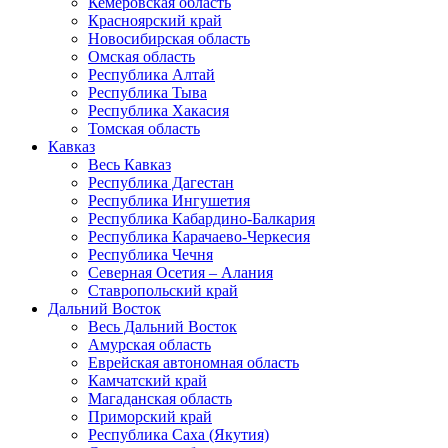
Кемеровская область
Красноярский край
Новосибирская область
Омская область
Республика Алтай
Республика Тыва
Республика Хакасия
Томская область
Кавказ
Весь Кавказ
Республика Дагестан
Республика Ингушетия
Республика Кабардино-Балкария
Республика Карачаево-Черкесия
Республика Чечня
Северная Осетия – Алания
Ставропольский край
Дальний Восток
Весь Дальний Восток
Амурская область
Еврейская автономная область
Камчатский край
Магаданская область
Приморский край
Республика Саха (Якутия)