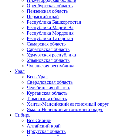
Нижегородская область
Оренбургская область
Пензенская область
Пермский край
Республика Башкортостан
Республика Марий Эл
Республика Мордовия
Республика Татарстан
Самарская область
Саратовская область
Удмуртская республика
Ульяновская область
Чувашская республика
Урал
Весь Урал
Свердловская область
Челябинская область
Курганская область
Тюменская область
Ханты-Мансийский автономный округ
Ямало-Ненецкий автономный округ
Сибирь
Вся Сибирь
Алтайский край
Иркутская область