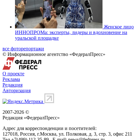
Женское лицо
ИННОПРОМа: эксперты, лидеры и вдохновение на
уральской площадке
все фоторепортажи
© Информационное агентство «ФедералПресс»
О проекте
Реклама
Редакция
Авторизация
2007-2026 ©
Редакция «
ФедералПресс
»
Адрес для корреспонденции и посетителей:
127018
, Россия, г.
Москва
,
ул. Полковая, д. 3, стр. 3
, офис 211
Тел.
+7(499) 112-35-89
E-mail:
news@fedpress.ru