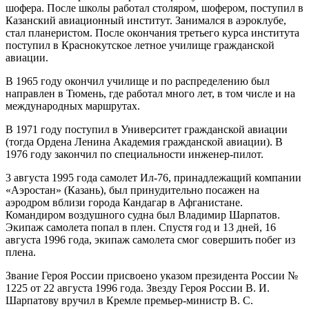
шофера. После школы работал столяром, шофером, поступил в
Казанский авиационный институт. Занимался в аэроклубе,
стал планеристом. После окончания третьего курса института
поступил в Краснокутское летное училище гражданской
авиации.
В 1965 году окончил училище и по распределению был
направлен в Тюмень, где работал много лет, в том числе и на
международных маршрутах.
В 1971 году поступил в Университет гражданской авиации
(тогда Ордена Ленина Академия гражданской авиации). В
1976 году закончил по специальности инженер-пилот.
3 августа 1995 года самолет Ил-76, принадлежащий компании
«Аэростан» (Казань), был принудительно посажен на
аэродром вблизи города Кандагар в Афганистане.
Командиром воздушного судна был Владимир Шарпатов.
Экипаж самолета попал в плен. Спустя год и 13 дней, 16
августа 1996 года, экипаж самолета смог совершить побег из
плена.
Звание Героя России присвоено указом президента России №
1225 от 22 августа 1996 года. Звезду Героя России В. И.
Шарпатову вручил в Кремле премьер-министр В. С.