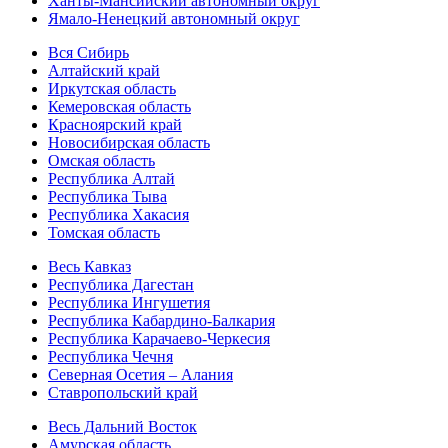
Ханты-Мансийский автономный округ
Ямало-Ненецкий автономный округ
Вся Сибирь
Алтайский край
Иркутская область
Кемеровская область
Красноярский край
Новосибирская область
Омская область
Республика Алтай
Республика Тыва
Республика Хакасия
Томская область
Весь Кавказ
Республика Дагестан
Республика Ингушетия
Республика Кабардино-Балкария
Республика Карачаево-Черкесия
Республика Чечня
Северная Осетия – Алания
Ставропольский край
Весь Дальний Восток
Амурская область