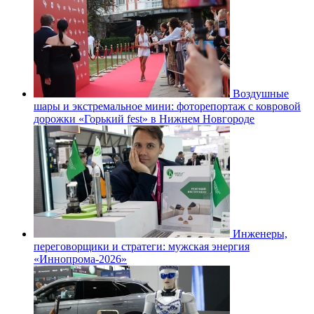
Воздушные
шары и экстремальное мини: фоторепортаж с ковровой
дорожки «Горький fest» в Нижнем Новгороде
Инженеры,
переговорщики и стратеги: мужская энергия
«Иннопрома-2026»