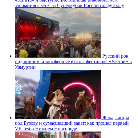
запомнился матч за Суперкубок России по футболу
Русский рок
под ливнем: атмосферные фото с фестиваля «Улетай» в
Удмуртии
Жара, танцы
под Бузову и сумасшедший закат: как прошел первый
VK fest в Нижнем Новгороде