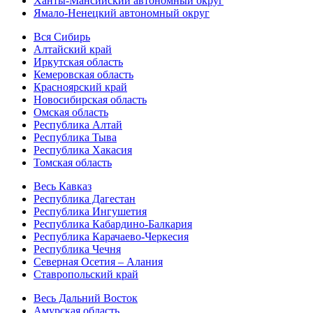
Ханты-Мансийский автономный округ
Ямало-Ненецкий автономный округ
Вся Сибирь
Алтайский край
Иркутская область
Кемеровская область
Красноярский край
Новосибирская область
Омская область
Республика Алтай
Республика Тыва
Республика Хакасия
Томская область
Весь Кавказ
Республика Дагестан
Республика Ингушетия
Республика Кабардино-Балкария
Республика Карачаево-Черкесия
Республика Чечня
Северная Осетия – Алания
Ставропольский край
Весь Дальний Восток
Амурская область