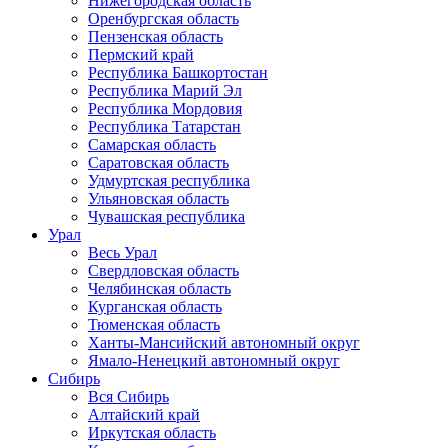
Нижегородская область
Оренбургская область
Пензенская область
Пермский край
Республика Башкортостан
Республика Марий Эл
Республика Мордовия
Республика Татарстан
Самарская область
Саратовская область
Удмуртская республика
Ульяновская область
Чувашская республика
Урал
Весь Урал
Свердловская область
Челябинская область
Курганская область
Тюменская область
Ханты-Мансийский автономный округ
Ямало-Ненецкий автономный округ
Сибирь
Вся Сибирь
Алтайский край
Иркутская область