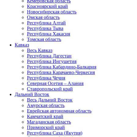
Кемеровская область
Красноярский край
Новосибирская область
Омская область
Республика Алтай
Республика Тыва
Республика Хакасия
Томская область
Кавказ
Весь Кавказ
Республика Дагестан
Республика Ингушетия
Республика Кабардино-Балкария
Республика Карачаево-Черкесия
Республика Чечня
Северная Осетия – Алания
Ставропольский край
Дальний Восток
Весь Дальний Восток
Амурская область
Еврейская автономная область
Камчатский край
Магаданская область
Приморский край
Республика Саха (Якутия)