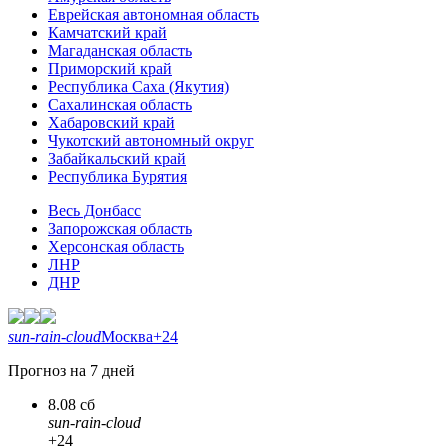
Еврейская автономная область
Камчатский край
Магаданская область
Приморский край
Республика Саха (Якутия)
Сахалинская область
Хабаровский край
Чукотский автономный округ
Забайкальский край
Республика Бурятия
Весь Донбасс
Запорожская область
Херсонская область
ЛНР
ДНР
sun-rain-cloud
Москва
+24
Прогноз на 7 дней
8.08 сб
sun-rain-cloud
+24