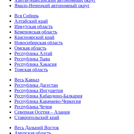
Ханты-Мансийский автономный округ
Ямало-Ненецкий автономный округ
Вся Сибирь
Алтайский край
Иркутская область
Кемеровская область
Красноярский край
Новосибирская область
Омская область
Республика Алтай
Республика Тыва
Республика Хакасия
Томская область
Весь Кавказ
Республика Дагестан
Республика Ингушетия
Республика Кабардино-Балкария
Республика Карачаево-Черкесия
Республика Чечня
Северная Осетия – Алания
Ставропольский край
Весь Дальний Восток
Амурская область