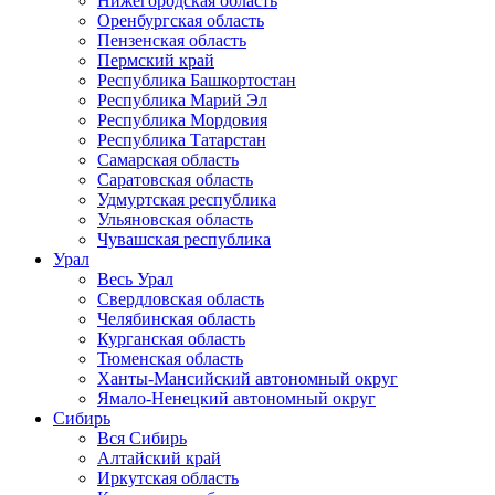
Нижегородская область
Оренбургская область
Пензенская область
Пермский край
Республика Башкортостан
Республика Марий Эл
Республика Мордовия
Республика Татарстан
Самарская область
Саратовская область
Удмуртская республика
Ульяновская область
Чувашская республика
Урал
Весь Урал
Свердловская область
Челябинская область
Курганская область
Тюменская область
Ханты-Мансийский автономный округ
Ямало-Ненецкий автономный округ
Сибирь
Вся Сибирь
Алтайский край
Иркутская область