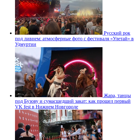
Русский рок
под ливнем: атмосферные фото с фестиваля «Улетай» в
Удмуртии
Жара, танцы
под Бузову и сумасшедший закат: как прошел первый
VK fest в Нижнем Новгороде