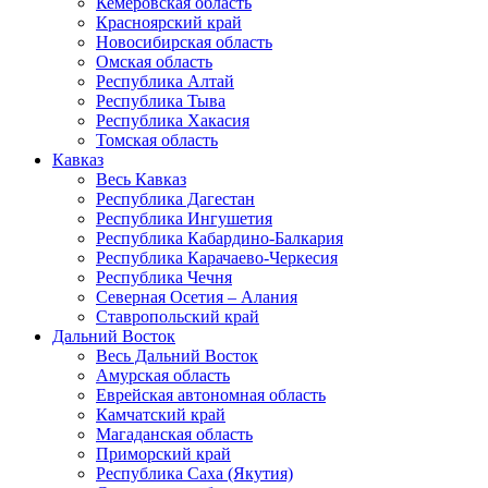
Кемеровская область
Красноярский край
Новосибирская область
Омская область
Республика Алтай
Республика Тыва
Республика Хакасия
Томская область
Кавказ
Весь Кавказ
Республика Дагестан
Республика Ингушетия
Республика Кабардино-Балкария
Республика Карачаево-Черкесия
Республика Чечня
Северная Осетия – Алания
Ставропольский край
Дальний Восток
Весь Дальний Восток
Амурская область
Еврейская автономная область
Камчатский край
Магаданская область
Приморский край
Республика Саха (Якутия)