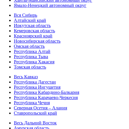
Ханты-Мансийский автономный округ
Ямало-Ненецкий автономный округ
Вся Сибирь
Алтайский край
Иркутская область
Кемеровская область
Красноярский край
Новосибирская область
Омская область
Республика Алтай
Республика Тыва
Республика Хакасия
Томская область
Весь Кавказ
Республика Дагестан
Республика Ингушетия
Республика Кабардино-Балкария
Республика Карачаево-Черкесия
Республика Чечня
Северная Осетия – Алания
Ставропольский край
Весь Дальний Восток
Амурская область