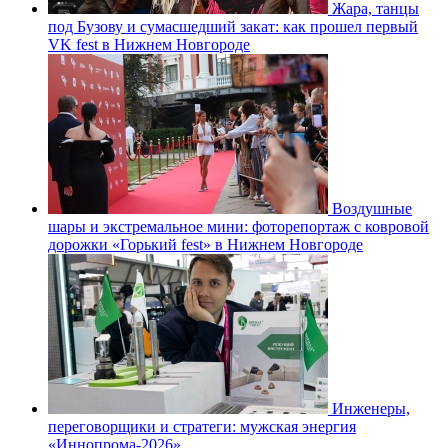
Жара, танцы
под Бузову и сумасшедший закат: как прошел первый
VK fest в Нижнем Новгороде
Воздушные
шары и экстремальное мини: фоторепортаж с ковровой
дорожки «Горький fest» в Нижнем Новгороде
Инженеры,
переговорщики и стратеги: мужская энергия
«Иннопрома-2026»