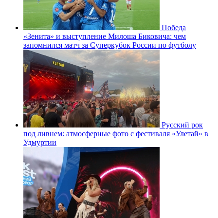
Победа
«Зенита» и выступление Милоша Биковича: чем
запомнился матч за Суперкубок России по футболу
Русский рок
под ливнем: атмосферные фото с фестиваля «Улетай» в
Удмуртии