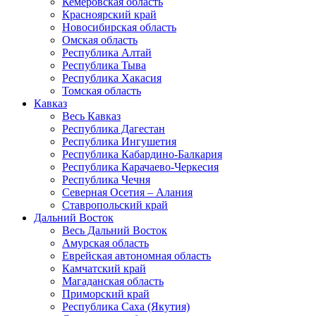
Кемеровская область
Красноярский край
Новосибирская область
Омская область
Республика Алтай
Республика Тыва
Республика Хакасия
Томская область
Кавказ
Весь Кавказ
Республика Дагестан
Республика Ингушетия
Республика Кабардино-Балкария
Республика Карачаево-Черкесия
Республика Чечня
Северная Осетия – Алания
Ставропольский край
Дальний Восток
Весь Дальний Восток
Амурская область
Еврейская автономная область
Камчатский край
Магаданская область
Приморский край
Республика Саха (Якутия)