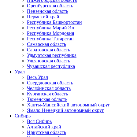
Нижегородская область
Оренбургская область
Пензенская область
Пермский край
Республика Башкортостан
Республика Марий Эл
Республика Мордовия
Республика Татарстан
Самарская область
Саратовская область
Удмуртская республика
Ульяновская область
Чувашская республика
Урал
Весь Урал
Свердловская область
Челябинская область
Курганская область
Тюменская область
Ханты-Мансийский автономный округ
Ямало-Ненецкий автономный округ
Сибирь
Вся Сибирь
Алтайский край
Иркутская область