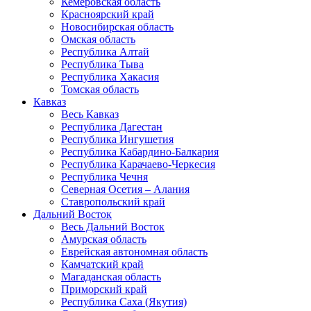
Кемеровская область
Красноярский край
Новосибирская область
Омская область
Республика Алтай
Республика Тыва
Республика Хакасия
Томская область
Кавказ
Весь Кавказ
Республика Дагестан
Республика Ингушетия
Республика Кабардино-Балкария
Республика Карачаево-Черкесия
Республика Чечня
Северная Осетия – Алания
Ставропольский край
Дальний Восток
Весь Дальний Восток
Амурская область
Еврейская автономная область
Камчатский край
Магаданская область
Приморский край
Республика Саха (Якутия)