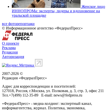
Женское лицо
ИННОПРОМа: эксперты, лидеры и вдохновение на
уральской площадке
все фоторепортажи
© Информационное агентство «ФедералПресс»
О проекте
Реклама
Редакция
Авторизация
2007-2026 ©
Редакция «
ФедералПресс
»
Адрес для корреспонденции и посетителей:
127018
, Россия, г.
Москва
,
ул. Полковая, д. 3, стр. 3
, офис 211
Тел.
+7(499) 112-35-89
E-mail:
news@fedpress.ru
«ФедералПресс» - медиа-холдинг: экспертный канал,
информагентства, журнал. Политика, экономика,