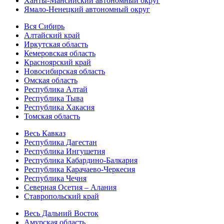
Ханты-Мансийский автономный округ
Ямало-Ненецкий автономный округ
Вся Сибирь
Алтайский край
Иркутская область
Кемеровская область
Красноярский край
Новосибирская область
Омская область
Республика Алтай
Республика Тыва
Республика Хакасия
Томская область
Весь Кавказ
Республика Дагестан
Республика Ингушетия
Республика Кабардино-Балкария
Республика Карачаево-Черкесия
Республика Чечня
Северная Осетия – Алания
Ставропольский край
Весь Дальний Восток
Амурская область