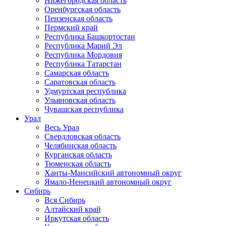
Нижегородская область
Оренбургская область
Пензенская область
Пермский край
Республика Башкортостан
Республика Марий Эл
Республика Мордовия
Республика Татарстан
Самарская область
Саратовская область
Удмуртская республика
Ульяновская область
Чувашская республика
Урал
Весь Урал
Свердловская область
Челябинская область
Курганская область
Тюменская область
Ханты-Мансийский автономный округ
Ямало-Ненецкий автономный округ
Сибирь
Вся Сибирь
Алтайский край
Иркутская область