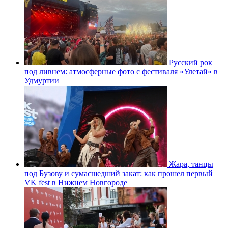
Русский рок
под ливнем: атмосферные фото с фестиваля «Улетай» в
Удмуртии
Жара, танцы
под Бузову и сумасшедший закат: как прошел первый
VK fest в Нижнем Новгороде