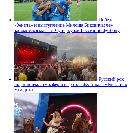
Победа
«Зенита» и выступление Милоша Биковича: чем
запомнился матч за Суперкубок России по футболу
Русский рок
под ливнем: атмосферные фото с фестиваля «Улетай» в
Удмуртии