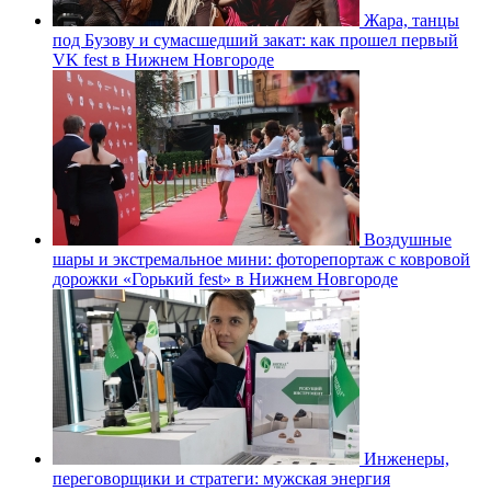
Жара, танцы
под Бузову и сумасшедший закат: как прошел первый
VK fest в Нижнем Новгороде
Воздушные
шары и экстремальное мини: фоторепортаж с ковровой
дорожки «Горький fest» в Нижнем Новгороде
Инженеры,
переговорщики и стратеги: мужская энергия