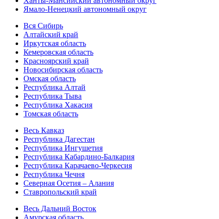
Ханты-Мансийский автономный округ
Ямало-Ненецкий автономный округ
Вся Сибирь
Алтайский край
Иркутская область
Кемеровская область
Красноярский край
Новосибирская область
Омская область
Республика Алтай
Республика Тыва
Республика Хакасия
Томская область
Весь Кавказ
Республика Дагестан
Республика Ингушетия
Республика Кабардино-Балкария
Республика Карачаево-Черкесия
Республика Чечня
Северная Осетия – Алания
Ставропольский край
Весь Дальний Восток
Амурская область