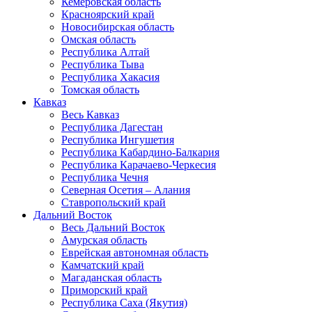
Кемеровская область
Красноярский край
Новосибирская область
Омская область
Республика Алтай
Республика Тыва
Республика Хакасия
Томская область
Кавказ
Весь Кавказ
Республика Дагестан
Республика Ингушетия
Республика Кабардино-Балкария
Республика Карачаево-Черкесия
Республика Чечня
Северная Осетия – Алания
Ставропольский край
Дальний Восток
Весь Дальний Восток
Амурская область
Еврейская автономная область
Камчатский край
Магаданская область
Приморский край
Республика Саха (Якутия)