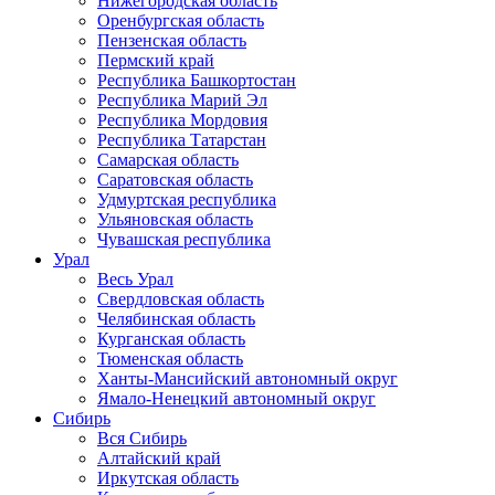
Нижегородская область
Оренбургская область
Пензенская область
Пермский край
Республика Башкортостан
Республика Марий Эл
Республика Мордовия
Республика Татарстан
Самарская область
Саратовская область
Удмуртская республика
Ульяновская область
Чувашская республика
Урал
Весь Урал
Свердловская область
Челябинская область
Курганская область
Тюменская область
Ханты-Мансийский автономный округ
Ямало-Ненецкий автономный округ
Сибирь
Вся Сибирь
Алтайский край
Иркутская область