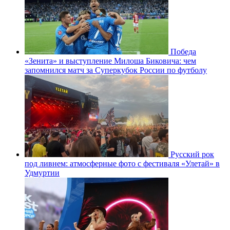
Победа
«Зенита» и выступление Милоша Биковича: чем
запомнился матч за Суперкубок России по футболу
Русский рок
под ливнем: атмосферные фото с фестиваля «Улетай» в
Удмуртии