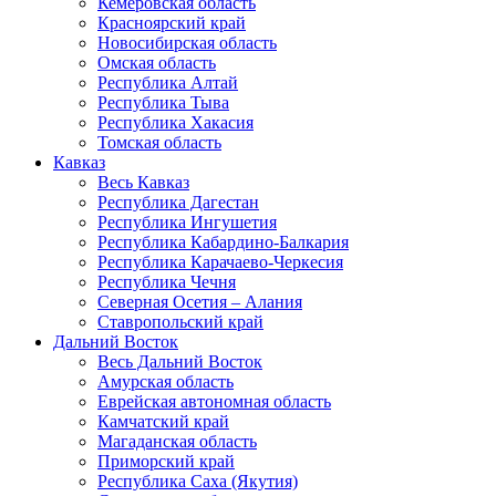
Кемеровская область
Красноярский край
Новосибирская область
Омская область
Республика Алтай
Республика Тыва
Республика Хакасия
Томская область
Кавказ
Весь Кавказ
Республика Дагестан
Республика Ингушетия
Республика Кабардино-Балкария
Республика Карачаево-Черкесия
Республика Чечня
Северная Осетия – Алания
Ставропольский край
Дальний Восток
Весь Дальний Восток
Амурская область
Еврейская автономная область
Камчатский край
Магаданская область
Приморский край
Республика Саха (Якутия)