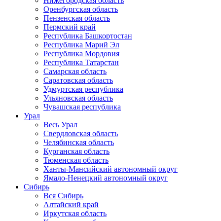
Нижегородская область
Оренбургская область
Пензенская область
Пермский край
Республика Башкортостан
Республика Марий Эл
Республика Мордовия
Республика Татарстан
Самарская область
Саратовская область
Удмуртская республика
Ульяновская область
Чувашская республика
Урал
Весь Урал
Свердловская область
Челябинская область
Курганская область
Тюменская область
Ханты-Мансийский автономный округ
Ямало-Ненецкий автономный округ
Сибирь
Вся Сибирь
Алтайский край
Иркутская область