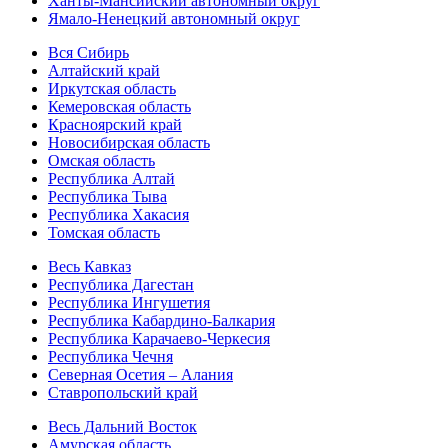
Ханты-Мансийский автономный округ
Ямало-Ненецкий автономный округ
Вся Сибирь
Алтайский край
Иркутская область
Кемеровская область
Красноярский край
Новосибирская область
Омская область
Республика Алтай
Республика Тыва
Республика Хакасия
Томская область
Весь Кавказ
Республика Дагестан
Республика Ингушетия
Республика Кабардино-Балкария
Республика Карачаево-Черкесия
Республика Чечня
Северная Осетия – Алания
Ставропольский край
Весь Дальний Восток
Амурская область