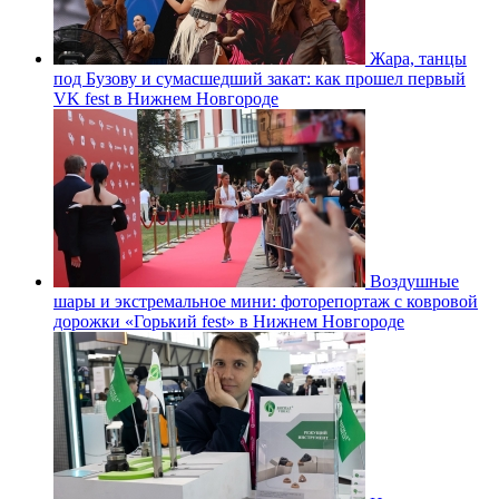
Жара, танцы
под Бузову и сумасшедший закат: как прошел первый
VK fest в Нижнем Новгороде
Воздушные
шары и экстремальное мини: фоторепортаж с ковровой
дорожки «Горький fest» в Нижнем Новгороде