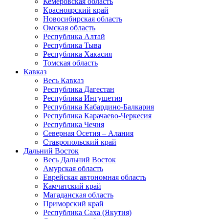
Кемеровская область
Красноярский край
Новосибирская область
Омская область
Республика Алтай
Республика Тыва
Республика Хакасия
Томская область
Кавказ
Весь Кавказ
Республика Дагестан
Республика Ингушетия
Республика Кабардино-Балкария
Республика Карачаево-Черкесия
Республика Чечня
Северная Осетия – Алания
Ставропольский край
Дальний Восток
Весь Дальний Восток
Амурская область
Еврейская автономная область
Камчатский край
Магаданская область
Приморский край
Республика Саха (Якутия)