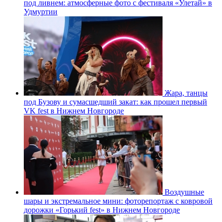
под ливнем: атмосферные фото с фестиваля «Улетай» в
Удмуртии
Жара, танцы
под Бузову и сумасшедший закат: как прошел первый
VK fest в Нижнем Новгороде
Воздушные
шары и экстремальное мини: фоторепортаж с ковровой
дорожки «Горький fest» в Нижнем Новгороде