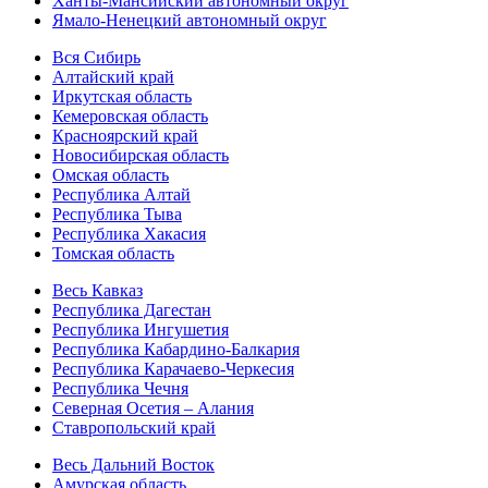
Ханты-Мансийский автономный округ
Ямало-Ненецкий автономный округ
Вся Сибирь
Алтайский край
Иркутская область
Кемеровская область
Красноярский край
Новосибирская область
Омская область
Республика Алтай
Республика Тыва
Республика Хакасия
Томская область
Весь Кавказ
Республика Дагестан
Республика Ингушетия
Республика Кабардино-Балкария
Республика Карачаево-Черкесия
Республика Чечня
Северная Осетия – Алания
Ставропольский край
Весь Дальний Восток
Амурская область