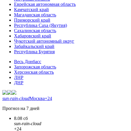
Еврейская автономная область
Камчатский край
Магаданская область
Приморский край
Республика Саха (Якутия)
Сахалинская область
Хабаровский край
Чукотский автономный округ
Забайкальский край
Республика Бурятия
Весь Донбасс
Запорожская область
Херсонская область
ЛНР
ДНР
sun-rain-cloud
Москва
+24
Прогноз на 7 дней
8.08 сб
sun-rain-cloud
+24