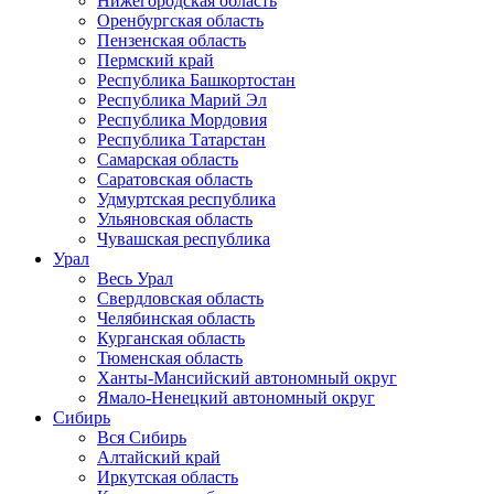
Нижегородская область
Оренбургская область
Пензенская область
Пермский край
Республика Башкортостан
Республика Марий Эл
Республика Мордовия
Республика Татарстан
Самарская область
Саратовская область
Удмуртская республика
Ульяновская область
Чувашская республика
Урал
Весь Урал
Свердловская область
Челябинская область
Курганская область
Тюменская область
Ханты-Мансийский автономный округ
Ямало-Ненецкий автономный округ
Сибирь
Вся Сибирь
Алтайский край
Иркутская область