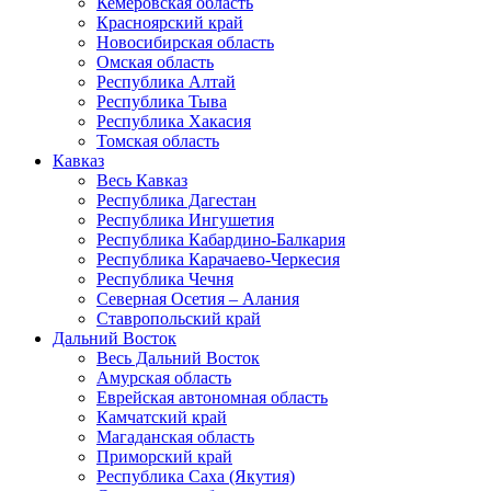
Кемеровская область
Красноярский край
Новосибирская область
Омская область
Республика Алтай
Республика Тыва
Республика Хакасия
Томская область
Кавказ
Весь Кавказ
Республика Дагестан
Республика Ингушетия
Республика Кабардино-Балкария
Республика Карачаево-Черкесия
Республика Чечня
Северная Осетия – Алания
Ставропольский край
Дальний Восток
Весь Дальний Восток
Амурская область
Еврейская автономная область
Камчатский край
Магаданская область
Приморский край
Республика Саха (Якутия)