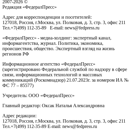
2007-2026 ©
Редакция «
ФедералПресс
»
Адрес для корреспонденции и посетителей:
127018
, Россия, г.
Москва
,
ул. Полковая, д. 3, стр. 3
, офис 211
Тел.
+7(499) 112-35-89
E-mail:
news@fedpress.ru
«ФедералПресс» - медиа-холдинг: экспертный канал,
информагентства, журнал. Политика, экономика,
происшествия, общество. Экспертный взгляд на жизнь
регионов РФ
Информационное агентство «ФедералПресс»
(зарегистрировано Федеральной службой по надзору в сфере
связи, информационных технологий и массовых
коммуникаций (Роскомнадзор) 21.07.2023г. за номером ИА №
ФС 77 – 85577)
Учредитель: ООО «ФедералПресс»
Главный редактор: Оксак Наталья Александровна
Адрес редакции:
127018, Россия, г.Москва, ул. Полковая, д. 3, стр. 3, офис 211
Тел.+7(499) 112-35-89 E-mail: news@fedpress.ru