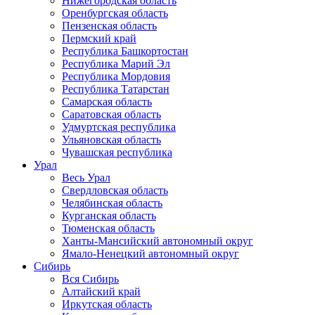
Нижегородская область
Оренбургская область
Пензенская область
Пермский край
Республика Башкортостан
Республика Марий Эл
Республика Мордовия
Республика Татарстан
Самарская область
Саратовская область
Удмуртская республика
Ульяновская область
Чувашская республика
Урал
Весь Урал
Свердловская область
Челябинская область
Курганская область
Тюменская область
Ханты-Мансийский автономный округ
Ямало-Ненецкий автономный округ
Сибирь
Вся Сибирь
Алтайский край
Иркутская область