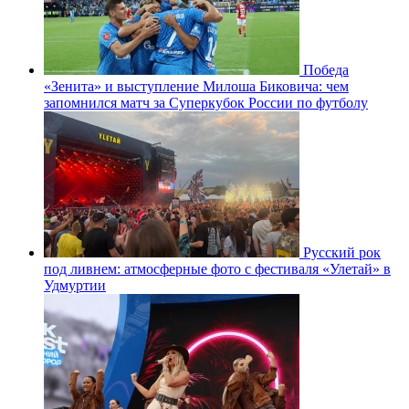
Победа
«Зенита» и выступление Милоша Биковича: чем
запомнился матч за Суперкубок России по футболу
Русский рок
под ливнем: атмосферные фото с фестиваля «Улетай» в
Удмуртии