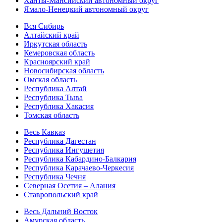
Ханты-Мансийский автономный округ
Ямало-Ненецкий автономный округ
Вся Сибирь
Алтайский край
Иркутская область
Кемеровская область
Красноярский край
Новосибирская область
Омская область
Республика Алтай
Республика Тыва
Республика Хакасия
Томская область
Весь Кавказ
Республика Дагестан
Республика Ингушетия
Республика Кабардино-Балкария
Республика Карачаево-Черкесия
Республика Чечня
Северная Осетия – Алания
Ставропольский край
Весь Дальний Восток
Амурская область