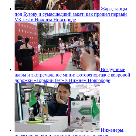
Жара, танцы
под Бузову и сумасшедший закат: как прошел первый
VK fest в Нижнем Новгороде
Воздушные
шары и экстремальное мини: фоторепортаж с ковровой
дорожки «Горький fest» в Нижнем Новгороде
Инженеры,
переговорщики и стратеги: мужская энергия