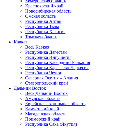
Кемеровская область
Красноярский край
Новосибирская область
Омская область
Республика Алтай
Республика Тыва
Республика Хакасия
Томская область
Кавказ
Весь Кавказ
Республика Дагестан
Республика Ингушетия
Республика Кабардино-Балкария
Республика Карачаево-Черкесия
Республика Чечня
Северная Осетия – Алания
Ставропольский край
Дальний Восток
Весь Дальний Восток
Амурская область
Еврейская автономная область
Камчатский край
Магаданская область
Приморский край
Республика Саха (Якутия)