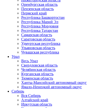
Нижегородская область
Оренбургская область
Пензенская область
Пермский край
Республика Башкортостан
Республика Марий Эл
Республика Мордовия
Республика Татарстан
Самарская область
Саратовская область
Удмуртская республика
Ульяновская область
Чувашская республика
Урал
Весь Урал
Свердловская область
Челябинская область
Курганская область
Тюменская область
Ханты-Мансийский автономный округ
Ямало-Ненецкий автономный округ
Сибирь
Вся Сибирь
Алтайский край
Иркутская область