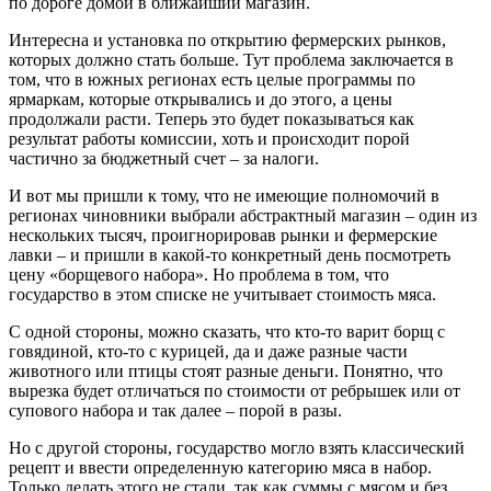
по дороге домой в ближайший магазин.
Интересна и установка по открытию фермерских рынков,
которых должно стать больше. Тут проблема заключается в
том, что в южных регионах есть целые программы по
ярмаркам, которые открывались и до этого, а цены
продолжали расти. Теперь это будет показываться как
результат работы комиссии, хоть и происходит порой
частично за бюджетный счет – за налоги.
И вот мы пришли к тому, что не имеющие полномочий в
регионах чиновники выбрали абстрактный магазин – один из
нескольких тысяч, проигнорировав рынки и фермерские
лавки – и пришли в какой-то конкретный день посмотреть
цену «борщевого набора». Но проблема в том, что
государство в этом списке не учитывает стоимость мяса.
С одной стороны, можно сказать, что кто-то варит борщ с
говядиной, кто-то с курицей, да и даже разные части
животного или птицы стоят разные деньги. Понятно, что
вырезка будет отличаться по стоимости от ребрышек или от
супового набора и так далее – порой в разы.
Но с другой стороны, государство могло взять классический
рецепт и ввести определенную категорию мяса в набор.
Только делать этого не стали, так как суммы с мясом и без