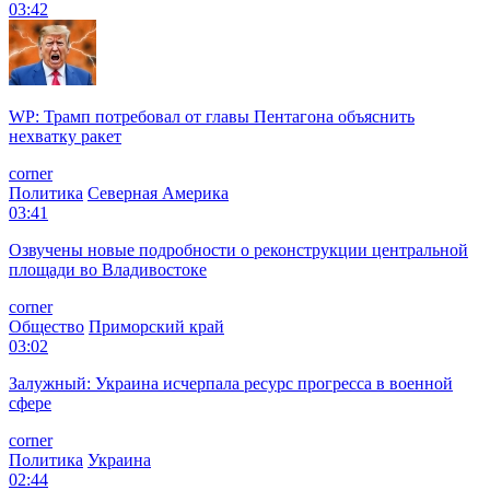
03:42
WP: Трамп потребовал от главы Пентагона объяснить
нехватку ракет
corner
Политика
Северная Америка
03:41
Озвучены новые подробности о реконструкции центральной
площади во Владивостоке
corner
Общество
Приморский край
03:02
Залужный: Украина исчерпала ресурс прогресса в военной
сфере
corner
Политика
Украина
02:44