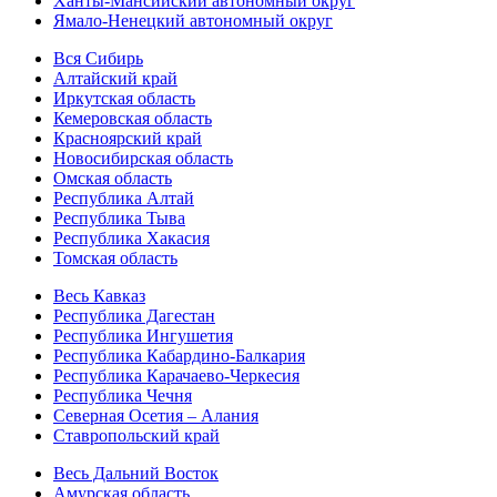
Ханты-Мансийский автономный округ
Ямало-Ненецкий автономный округ
Вся Сибирь
Алтайский край
Иркутская область
Кемеровская область
Красноярский край
Новосибирская область
Омская область
Республика Алтай
Республика Тыва
Республика Хакасия
Томская область
Весь Кавказ
Республика Дагестан
Республика Ингушетия
Республика Кабардино-Балкария
Республика Карачаево-Черкесия
Республика Чечня
Северная Осетия – Алания
Ставропольский край
Весь Дальний Восток
Амурская область