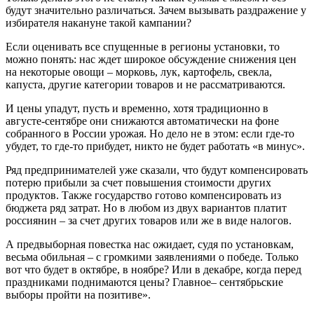
будут значительно различаться. Зачем вызывать раздражение у
избирателя накануне такой кампании?
Если оценивать все спущенные в регионы установки, то
можно понять: нас ждет широкое обсуждение снижения цен
на некоторые овощи – морковь, лук, картофель, свекла,
капуста, другие категории товаров и не рассматриваются.
И цены упадут, пусть и временно, хотя традиционно в
августе-сентябре они снижаются автоматически на фоне
собранного в России урожая. Но дело не в этом: если где-то
убудет, то где-то прибудет, никто не будет работать «в минус».
Ряд предпринимателей уже сказали, что будут компенсировать
потерю прибыли за счет повышения стоимости других
продуктов. Также государство готово компенсировать из
бюджета ряд затрат. Но в любом из двух вариантов платит
россиянин – за счет других товаров или же в виде налогов.
А предвыборная повестка нас ожидает, судя по установкам,
весьма обильная – с громкими заявлениями о победе. Только
вот что будет в октябре, в ноябре? Или в декабре, когда перед
праздниками поднимаются цены? Главное– сентябрьские
выборы пройти на позитиве».