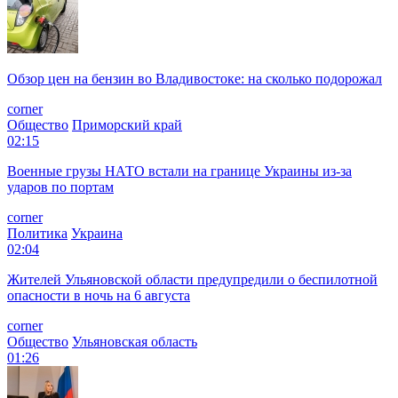
Обзор цен на бензин во Владивостоке: на сколько подорожал
corner
Общество
Приморский край
02:15
Военные грузы НАТО встали на границе Украины из-за
ударов по портам
corner
Политика
Украина
02:04
Жителей Ульяновской области предупредили о беспилотной
опасности в ночь на 6 августа
corner
Общество
Ульяновская область
01:26