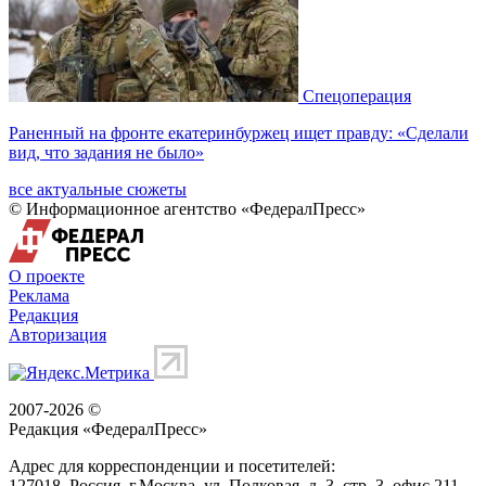
Спецоперация
Раненный на фронте екатеринбуржец ищет правду: «Сделали
вид, что задания не было»
все актуальные сюжеты
© Информационное агентство «ФедералПресс»
О проекте
Реклама
Редакция
Авторизация
2007-2026 ©
Редакция «
ФедералПресс
»
Адрес для корреспонденции и посетителей:
127018
, Россия, г.
Москва
,
ул. Полковая, д. 3, стр. 3
, офис 211