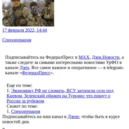
17 февраля 2022, 14:44
Спецоперация
Подписывайтесь на ФедералПресс в
МАХ
,
Дзен.Новости
, а
также следите за самыми интересными новостями УрФО в
канале
Дзен
. Все самое важное и оперативное — в telegram-
канале «
ФедералПресс
».
Еще по теме:
1.
Экономику РФ не сломить, ВСУ затопили село под
Киевом, Зеленский обижен на Турцию: что пишут о
России за рубежом
Сюжет по теме:
1.
Спецоперация
Подписывайтесь на наш канал в
Дзене
, чтобы быть в курсе
новостей дня.