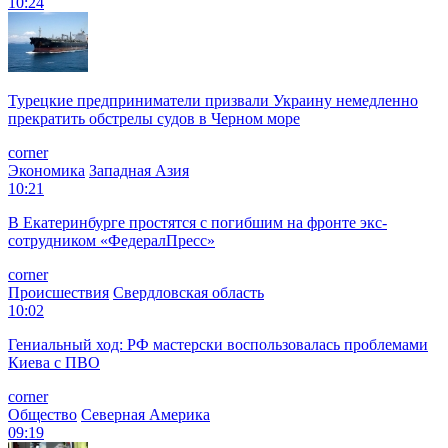
10:24
Турецкие предприниматели призвали Украину немедленно
прекратить обстрелы судов в Черном море
corner
Экономика
Западная Азия
10:21
В Екатеринбурге простятся с погибшим на фронте экс-
сотрудником «ФедералПресс»
corner
Происшествия
Свердловская область
10:02
Гениальный ход: РФ мастерски воспользовалась проблемами
Киева с ПВО
corner
Общество
Северная Америка
09:19