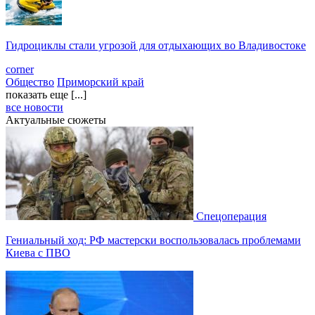
Гидроциклы стали угрозой для отдыхающих во Владивостоке
corner
Общество
Приморский край
показать еще [...]
все новости
Актуальные сюжеты
Спецоперация
Гениальный ход: РФ мастерски воспользовалась проблемами
Киева с ПВО