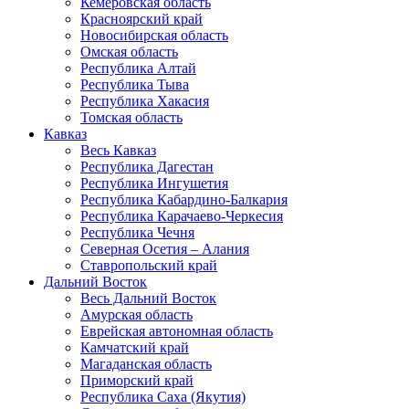
Кемеровская область
Красноярский край
Новосибирская область
Омская область
Республика Алтай
Республика Тыва
Республика Хакасия
Томская область
Кавказ
Весь Кавказ
Республика Дагестан
Республика Ингушетия
Республика Кабардино-Балкария
Республика Карачаево-Черкесия
Республика Чечня
Северная Осетия – Алания
Ставропольский край
Дальний Восток
Весь Дальний Восток
Амурская область
Еврейская автономная область
Камчатский край
Магаданская область
Приморский край
Республика Саха (Якутия)