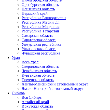
Нижегородская область
Оренбургская область
Пензенская область
Пермский край
Республика Башкортостан
Республика Марий Эл
Республика Мордовия
Республика Татарстан
Самарская область
Саратовская область
Удмуртская республика
Ульяновская область
Чувашская республика
Урал
Весь Урал
Свердловская область
Челябинская область
Курганская область
Тюменская область
Ханты-Мансийский автономный округ
Ямало-Ненецкий автономный округ
Сибирь
Вся Сибирь
Алтайский край
Иркутская область