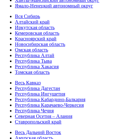
Ханты-Мансийский автономный округ
Ямало-Ненецкий автономный округ
Вся Сибирь
Алтайский край
Иркутская область
Кемеровская область
Красноярский край
Новосибирская область
Омская область
Республика Алтай
Республика Тыва
Республика Хакасия
Томская область
Весь Кавказ
Республика Дагестан
Республика Ингушетия
Республика Кабардино-Балкария
Республика Карачаево-Черкесия
Республика Чечня
Северная Осетия – Алания
Ставропольский край
Весь Дальний Восток
Амурская область