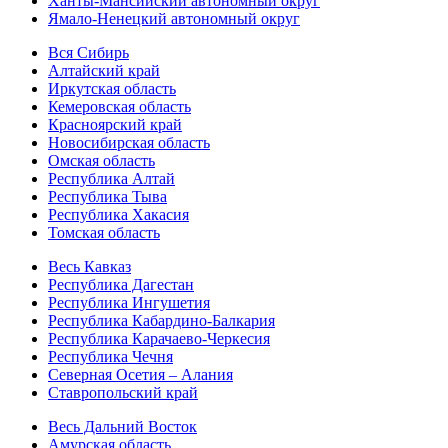
Ханты-Мансийский автономный округ
Ямало-Ненецкий автономный округ
Вся Сибирь
Алтайский край
Иркутская область
Кемеровская область
Красноярский край
Новосибирская область
Омская область
Республика Алтай
Республика Тыва
Республика Хакасия
Томская область
Весь Кавказ
Республика Дагестан
Республика Ингушетия
Республика Кабардино-Балкария
Республика Карачаево-Черкесия
Республика Чечня
Северная Осетия – Алания
Ставропольский край
Весь Дальний Восток
Амурская область