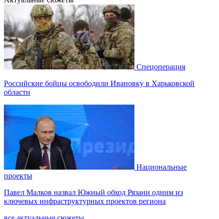
Спецоперация
Российские бойцы освободили Ивановку в Харьковской
области
Национальные
проекты
Павел Малков назвал Южный обход Рязани одним из
ключевых инфраструктурных проектов региона
все актуальные сюжеты