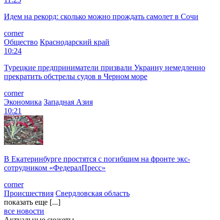
Идем на рекорд: сколько можно прождать самолет в Сочи
corner
Общество
Краснодарский край
10:24
Турецкие предприниматели призвали Украину немедленно
прекратить обстрелы судов в Черном море
corner
Экономика
Западная Азия
10:21
В Екатеринбурге простятся с погибшим на фронте экс-
сотрудником «ФедералПресс»
corner
Происшествия
Свердловская область
показать еще [...]
все новости
Актуальные сюжеты