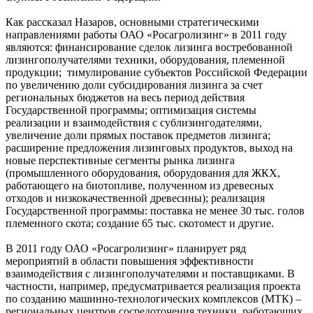
Как рассказал Назаров, основными стратегическими
направлениями работы ОАО «Росагролизинг» в 2011 году
являются: финансирование сделок лизинга востребованной
лизингополучателями техники, оборудования, племенной
продукции; тимулирование субъектов Российской Федерации
по увеличению доли субсидирования лизинга за счет
региональных бюджетов на весь период действия
Государственной программы; оптимизация системы
реализации и взаимодействия с сублизингодателями,
увеличение доли прямых поставок предметов лизинга;
расширение предложения лизинговых продуктов, выход на
новые перспективные сегменты рынка лизинга
(промышленного оборудования, оборудования для ЖКХ,
работающего на биотопливе, полученном из древесных
отходов и низкокачественной древесины); реализация
Государственной программы: поставка не менее 30 тыс. голов
племенного скота; создание 65 тыс. скотомест и другие.
В 2011 году ОАО «Росагролизинг» планирует ряд
мероприятий в области повышения эффективности
взаимодействия с лизингополучателями и поставщиками. В
частности, например, предусматривается реализация проекта
по созданию машинно-технологических комплексов (МТК) –
региональных центров сосредоточения техники, работающих