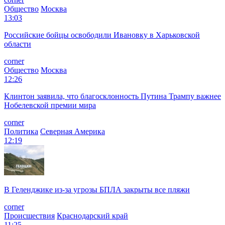
Общество
Москва
13:03
Российские бойцы освободили Ивановку в Харьковской
области
corner
Общество
Москва
12:26
Клинтон заявила, что благосклонность Путина Трампу важнее
Нобелевской премии мира
corner
Политика
Северная Америка
12:19
В Геленджике из-за угрозы БПЛА закрыты все пляжи
corner
Происшествия
Краснодарский край
11:25