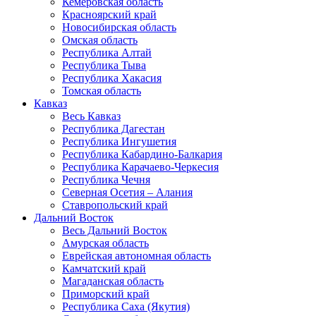
Кемеровская область
Красноярский край
Новосибирская область
Омская область
Республика Алтай
Республика Тыва
Республика Хакасия
Томская область
Кавказ
Весь Кавказ
Республика Дагестан
Республика Ингушетия
Республика Кабардино-Балкария
Республика Карачаево-Черкесия
Республика Чечня
Северная Осетия – Алания
Ставропольский край
Дальний Восток
Весь Дальний Восток
Амурская область
Еврейская автономная область
Камчатский край
Магаданская область
Приморский край
Республика Саха (Якутия)