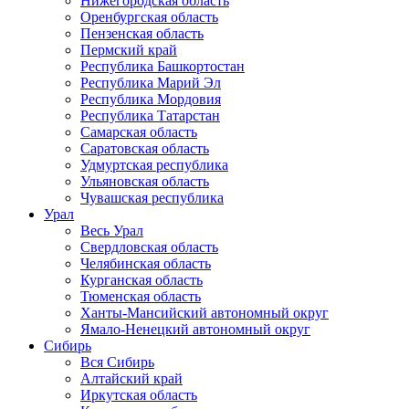
Нижегородская область
Оренбургская область
Пензенская область
Пермский край
Республика Башкортостан
Республика Марий Эл
Республика Мордовия
Республика Татарстан
Самарская область
Саратовская область
Удмуртская республика
Ульяновская область
Чувашская республика
Урал
Весь Урал
Свердловская область
Челябинская область
Курганская область
Тюменская область
Ханты-Мансийский автономный округ
Ямало-Ненецкий автономный округ
Сибирь
Вся Сибирь
Алтайский край
Иркутская область