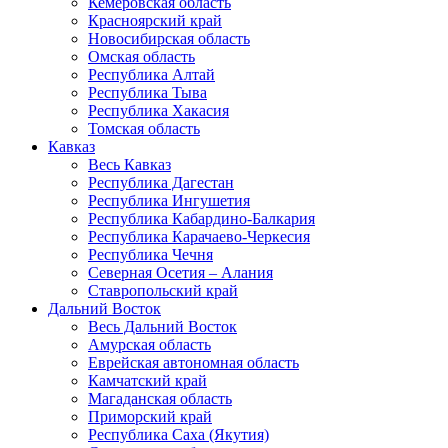
Кемеровская область
Красноярский край
Новосибирская область
Омская область
Республика Алтай
Республика Тыва
Республика Хакасия
Томская область
Кавказ
Весь Кавказ
Республика Дагестан
Республика Ингушетия
Республика Кабардино-Балкария
Республика Карачаево-Черкесия
Республика Чечня
Северная Осетия – Алания
Ставропольский край
Дальний Восток
Весь Дальний Восток
Амурская область
Еврейская автономная область
Камчатский край
Магаданская область
Приморский край
Республика Саха (Якутия)