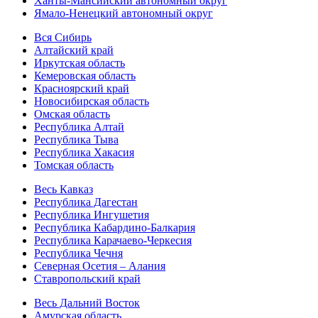
Ханты-Мансийский автономный округ
Ямало-Ненецкий автономный округ
Вся Сибирь
Алтайский край
Иркутская область
Кемеровская область
Красноярский край
Новосибирская область
Омская область
Республика Алтай
Республика Тыва
Республика Хакасия
Томская область
Весь Кавказ
Республика Дагестан
Республика Ингушетия
Республика Кабардино-Балкария
Республика Карачаево-Черкесия
Республика Чечня
Северная Осетия – Алания
Ставропольский край
Весь Дальний Восток
Амурская область