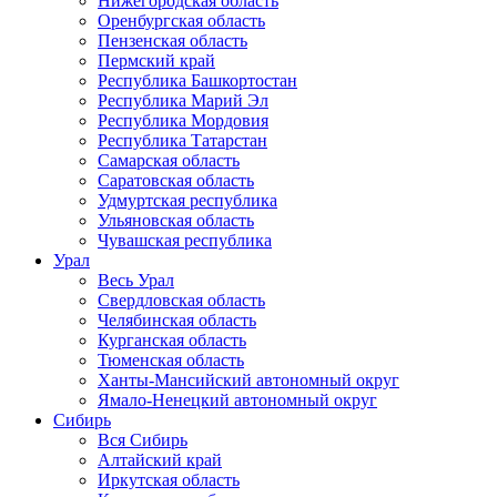
Нижегородская область
Оренбургская область
Пензенская область
Пермский край
Республика Башкортостан
Республика Марий Эл
Республика Мордовия
Республика Татарстан
Самарская область
Саратовская область
Удмуртская республика
Ульяновская область
Чувашская республика
Урал
Весь Урал
Свердловская область
Челябинская область
Курганская область
Тюменская область
Ханты-Мансийский автономный округ
Ямало-Ненецкий автономный округ
Сибирь
Вся Сибирь
Алтайский край
Иркутская область