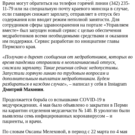
Врачи могут обратиться на телефон горячей линии (342) 235-
11-79 или на специальную почту краевого минсоца в случае,
если главврач снижает зарплату, отправляет в отпуск без
содержания или вводит режим неполной занятости. Для
сотрудников сферы здравоохранения на портале «Управляем
вместе» был запущен новый сервис с целью обеспечения
медработников всеми необходимыми средствами и оказания
им поддержки. Сервис разработан по инициативе главы
Пермского края.
«Получаю в директ сообщения от медработников, которых во
время пандемии отправляли в неоплачиваемый отпуск,
снижали зарплату. Такие решения сейчас недопустимы.
Запустили горячую линию по трудовым вопросам и
дополнительным выплатам медработникам. Будем
разбираться в каждом случае»
, – написал у себя в Instagram
Дмитрий Махонин
.
Продолжается борьба со вспышками COVID-19 в
медучреждениях. 4 мая было объявлено о закрытии в Перми
на карантин отделения медсанчасти № 140. В урологии были
выявлены семь инфицированных коронавирусом – и
пациенты, и врачи.
По словам Оксаны Мелеховой, в период с 22 марта по 4 мая