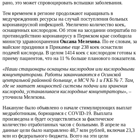
рано, это может спровоцировать вспышки заболевания.
Тем временем в регионе продолжают наращивать в
медучреждениях ресурсы на случай поступления больных
коронавирусной инфекцией. Увеличено количество коек,
оснащенных кислородом. Об этом на заседании оперштаба по
противодействию коронавирусу в Пермском крае сообщила
министр здравоохранения
Оксана Мелехова
. По ее словам, за
майские праздники в Прикамье еще 238 коек оснастили
подачей кислорода. В целом 1414 коек с кислородом готовы к
приему пациентов, что на 11 % больше планового показателя.
«Наши стационары оснащены кислородом или кислородными
концентраторами. Работы заканчиваются в Осинской
центральной районной больнице, в МСЧ № 1 и ГКБ № 7. Там,
где не хватает мощностей системы подачи или хранения
кислорода, устанавливаем кислородные концентраторы»
, –
уточнила Мелехова.
Накануне было объявлено о начале стимулирующих выплат
медработникам, борющимся с COVID-19. Выплата
произведена и будет осуществляться за фактическое
количество отработанных часов с больными. В апреле на
данные цели было направлено 48,7 млн рублей, включая 23,3
млн из федерального бюджета. Всего на эти цели