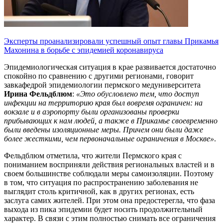
Эксперты проанализировали успешный опыт главы Прикамья
Махонина в борьбе с эпидемией коронавируса
Эпидемиологическая ситуация в крае развивается достаточно
спокойно по сравнению с другими регионами, говорит
завкафедрой эпидемиологии пермского медуниверситета
Ирина Фельдблюм
:
«Это обусловлено тем, что доступ
инфекции на территорию края был вовремя ограничен: на
вокзале и в аэропорту были организованы проверки
прибывающих к нам людей, а также в Прикамье своевременно
были введены изоляционные меры. Причем они были даже
более жесткими, чем первоначальные ограничения в Москве»
.
Фельдблюм отметила, что жители Пермского края с
пониманием восприняли действия региональных властей и в
своем большинстве соблюдали меры самоизоляции. Поэтому
в том, что ситуация по распространению заболевания не
выглядит столь критичной, как в других регионах, есть
заслуга самих жителей. При этом она предостерегла, что фаза
выхода из пика эпидемии будет носить продолжительный
характер. В связи с этим полностью снимать все ограничения