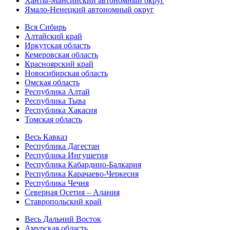
Ханты-Мансийский автономный округ
Ямало-Ненецкий автономный округ
Вся Сибирь
Алтайский край
Иркутская область
Кемеровская область
Красноярский край
Новосибирская область
Омская область
Республика Алтай
Республика Тыва
Республика Хакасия
Томская область
Весь Кавказ
Республика Дагестан
Республика Ингушетия
Республика Кабардино-Балкария
Республика Карачаево-Черкесия
Республика Чечня
Северная Осетия – Алания
Ставропольский край
Весь Дальний Восток
Амурская область