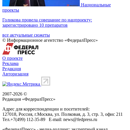
Национальные
проекты
Голикова провела совещание по нацпроекту:
зарегистрировано 10 препаратов
все актуальные сюжеты
© Информационное агентство «ФедералПресс»
О проекте
Реклама
Редакция
Авторизация
2007-2026 ©
Редакция «
ФедералПресс
»
Адрес для корреспонденции и посетителей:
127018
, Россия, г.
Москва
,
ул. Полковая, д. 3, стр. 3
, офис 211
Тел.
+7(499) 112-35-89
E-mail:
news@fedpress.ru
«ФедералПресс» - медиа-холдинг: экспертный канал,