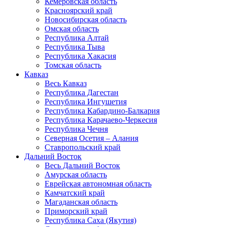
Кемеровская область
Красноярский край
Новосибирская область
Омская область
Республика Алтай
Республика Тыва
Республика Хакасия
Томская область
Кавказ
Весь Кавказ
Республика Дагестан
Республика Ингушетия
Республика Кабардино-Балкария
Республика Карачаево-Черкесия
Республика Чечня
Северная Осетия – Алания
Ставропольский край
Дальний Восток
Весь Дальний Восток
Амурская область
Еврейская автономная область
Камчатский край
Магаданская область
Приморский край
Республика Саха (Якутия)