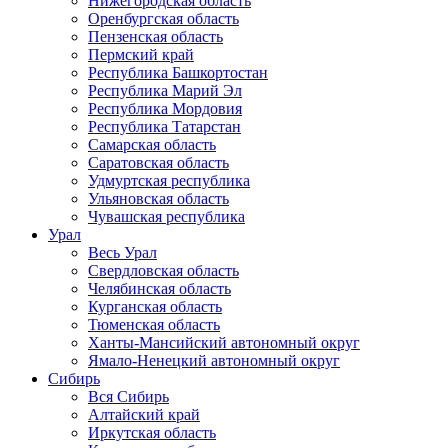
Нижегородская область
Оренбургская область
Пензенская область
Пермский край
Республика Башкортостан
Республика Марий Эл
Республика Мордовия
Республика Татарстан
Самарская область
Саратовская область
Удмуртская республика
Ульяновская область
Чувашская республика
Урал
Весь Урал
Свердловская область
Челябинская область
Курганская область
Тюменская область
Ханты-Мансийский автономный округ
Ямало-Ненецкий автономный округ
Сибирь
Вся Сибирь
Алтайский край
Иркутская область