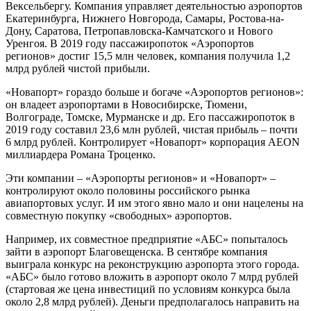
Вексельбергу. Компания управляет деятельностью аэропортов
Екатеринбурга, Нижнего Новгорода, Самары, Ростова-на-
Дону, Саратова, Петропавловска-Камчатского и Нового
Уренгоя. В 2019 году пассажиропоток «Аэропортов
регионов» достиг 15,5 млн человек, компания получила 1,2
млрд рублей чистой прибыли.
«Новапорт» гораздо больше и богаче «Аэропортов регионов»:
он владеет аэропортами в Новосибирске, Тюмени,
Волгограде, Томске, Мурманске и др. Его пассажиропоток в
2019 году составил 23,6 млн рублей, чистая прибыль – почти
6 млрд рублей. Контролирует «Новапорт» корпорация AEON
миллиардера Романа Троценко.
Эти компании – «Аэропорты регионов» и «Новапорт» –
контролируют около половины российского рынка
авиапортовых услуг. И им этого явно мало и они нацелены на
совместную покупку «свободных» аэропортов.
Например, их совместное предприятие «АБС» попыталось
зайти в аэропорт Благовещенска. В сентябре компания
выиграла конкурс на реконструкцию аэропорта этого города.
«АБС» было готово вложить в аэропорт около 7 млрд рублей
(стартовая же цена инвестиций по условиям конкурса была
около 2,8 млрд рублей). Деньги предполагалось направить на