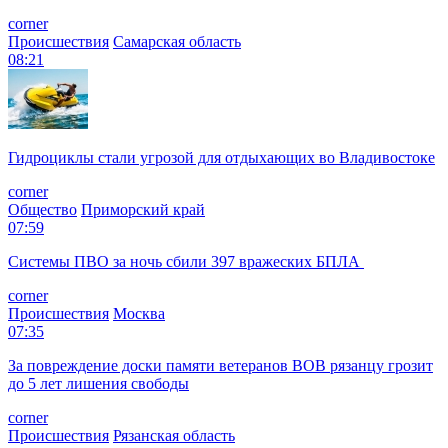
corner
Происшествия
Самарская область
08:21
Гидроциклы стали угрозой для отдыхающих во Владивостоке
corner
Общество
Приморский край
07:59
Системы ПВО за ночь сбили 397 вражеских БПЛА
corner
Происшествия
Москва
07:35
За повреждение доски памяти ветеранов ВОВ рязанцу грозит
до 5 лет лишения свободы
corner
Происшествия
Рязанская область