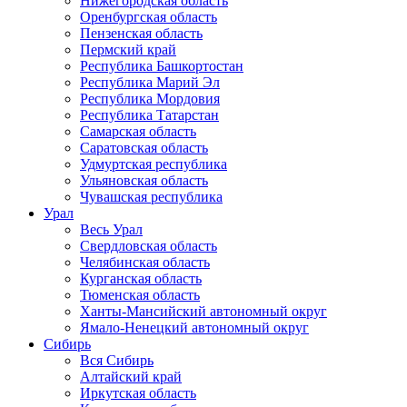
Нижегородская область
Оренбургская область
Пензенская область
Пермский край
Республика Башкортостан
Республика Марий Эл
Республика Мордовия
Республика Татарстан
Самарская область
Саратовская область
Удмуртская республика
Ульяновская область
Чувашская республика
Урал
Весь Урал
Свердловская область
Челябинская область
Курганская область
Тюменская область
Ханты-Мансийский автономный округ
Ямало-Ненецкий автономный округ
Сибирь
Вся Сибирь
Алтайский край
Иркутская область