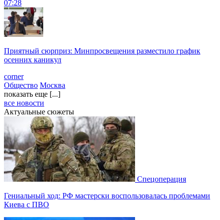
07:28
Приятный сюрприз: Минпросвещения разместило график
осенних каникул
corner
Общество
Москва
показать еще [...]
все новости
Актуальные сюжеты
Спецоперация
Гениальный ход: РФ мастерски воспользовалась проблемами
Киева с ПВО