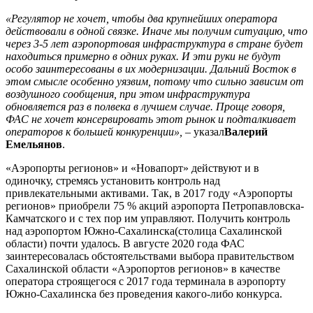
«Регулятор не хочет, чтобы два крупнейших оператора
действовали в одной связке. Иначе мы получим ситуацию, что
через 3-5 лет аэропортовая инфраструктура в стране будет
находиться примерно в одних руках. И эти руки не будут
особо заинтересованы в их модернизации. Дальний Восток в
этом смысле особенно уязвим, потому что сильно зависим от
воздушного сообщения, при этом инфраструктура
обновляется раз в полвека в лучшем случае. Проще говоря,
ФАС не хочет консервировать этот рынок и подталкивает
операторов к большей конкуренции»,
– указал
Валерий
Емельянов
.
«Аэропорты регионов» и «Новапорт» действуют и в
одиночку, стремясь установить контроль над
привлекательными активами. Так, в 2017 году «Аэропорты
регионов» приобрели 75 % акций аэропорта Петропавловска-
Камчатского и с тех пор им управляют. Получить контроль
над аэропортом Южно-Сахалинска(столица Сахалинской
области) почти удалось. В августе 2020 года ФАС
заинтересовалась обстоятельствами выбора правительством
Сахалинской области «Аэропортов регионов» в качестве
оператора строящегося с 2017 года терминала в аэропорту
Южно-Сахалинска без проведения какого-либо конкурса.