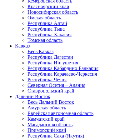
Кемеровская область
Красноярский край
Новосибирская область
Омская область
Республика Алтай
Республика Тыва
Республика Хакасия
Томская область
Кавказ
Весь Кавказ
Республика Дагестан
Республика Ингушетия
Республика Кабардино-Балкария
Республика Карачаево-Черкесия
Республика Чечня
Северная Осетия – Алания
Ставропольский край
Дальний Восток
Весь Дальний Восток
Амурская область
Еврейская автономная область
Камчатский край
Магаданская область
Приморский край
Республика Саха (Якутия)