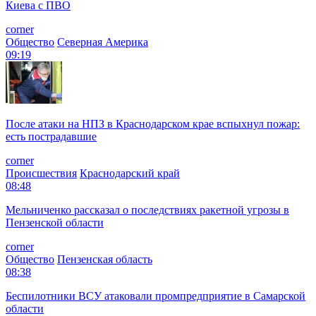
Киева с ПВО
corner
Общество
Северная Америка
09:19
После атаки на НПЗ в Краснодарском крае вспыхнул пожар:
есть пострадавшие
corner
Происшествия
Краснодарский край
08:48
Мельниченко рассказал о последствиях ракетной угрозы в
Пензенской области
corner
Общество
Пензенская область
08:38
Беспилотники ВСУ атаковали промпредприятие в Самарской
области