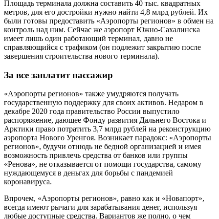
Площадь терминала должна составить 40 тыс. квадратных
метров, для его достройки нужно найти 4,8 млрд рублей. Их
были готовы предоставить «Аэропорты регионов» в обмен на
контроль над ним. Сейчас же аэропорт Южно-Сахалинска
имеет лишь один работающий терминал, давно не
справляющийся с трафиком (он подлежит закрытию после
завершения строительства нового терминала).
За все заплатит пассажир
«Аэропорты регионов» также умудряются получать
государственную поддержку для своих активов. Недаром в
декабре 2020 года правительство России выпустило
распоряжение, дающее Фонду развития Дальнего Востока и
Арктики право потратить 3,7 млрд рублей на реконструкцию
аэропорта Нового Уренгоя. Возникает парадокс: «Аэропорты
регионов», будучи отнюдь не бедной организацией и имея
возможность привлечь средства от банков или группы
«Ренова», не отказывается от помощи государства, самому
нуждающемуся в деньгах для борьбы с пандемией
коронавируса.
Впрочем, «Аэропорты регионов», равно как и «Новапорт»,
всегда имеют рычаги для зарабатывания денег, используя
любые доступные средства. Вариантов же полно, о чем