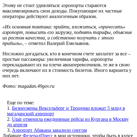
Этому не стоит удивляться: аэропорты стараются
максимизировать свои доходы. Покупающие их частные
операторы действуют аналогичным образом.
«Их основная тактика: прийти, вложиться, «причесать»
аэропорт, повысить его загрузку, поднять тарифы, объяснив
их ростом качества, и собственно получать с этого
прибыль»,
– отметил Валерий Емельянов.
Несложно догадаться, кто в конечном счете заплатит за все –
простые пассажиры: увеличивая тарифы, аэропорты
перекладывают их на плечи авиаперевозчиков, те же в свою
очередь включают их в стоимость билетов. Иного варианта у
них нет.
Фото: magadan.49gov.ru
Еще по теме:
1.
Бизнесмены Вексельберг и Троценко вложат 5 млрд в
магаданский аэропорт
2.
Utair отменила ежедневные рейсы из Кургана в Москву
до апреля
3.
Аэропорт Абакана завалило снегом
Добавьте
ФедералПресс
в мои источники, чтобы быть в курсе