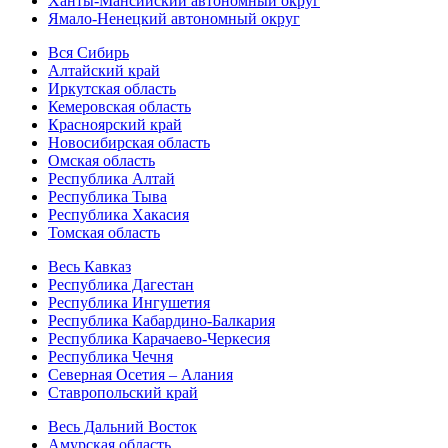
Ханты-Мансийский автономный округ
Ямало-Ненецкий автономный округ
Вся Сибирь
Алтайский край
Иркутская область
Кемеровская область
Красноярский край
Новосибирская область
Омская область
Республика Алтай
Республика Тыва
Республика Хакасия
Томская область
Весь Кавказ
Республика Дагестан
Республика Ингушетия
Республика Кабардино-Балкария
Республика Карачаево-Черкесия
Республика Чечня
Северная Осетия – Алания
Ставропольский край
Весь Дальний Восток
Амурская область