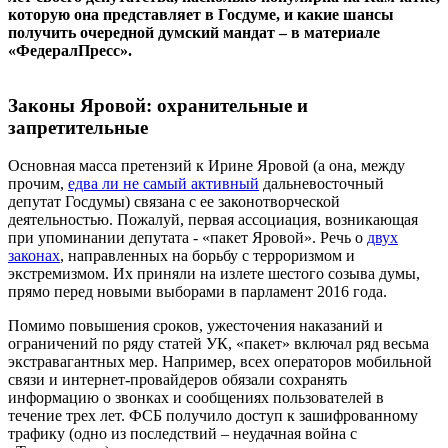
которую она представляет в Госдуме, и какие шансы
получить очередной думский мандат – в материале
«ФедералПресс».
Законы Яровой: охранительные и
запретительные
Основная масса претензий к Ирине Яровой (а она, между
прочим,
едва ли не самый активный
дальневосточный
депутат Госдумы) связана с ее законотворческой
деятельностью. Пожалуй, первая ассоциация, возникающая
при упоминании депутата - «пакет Яровой». Речь о
двух
законах
, направленных на борьбу с терроризмом и
экстремизмом. Их приняли на излете шестого созыва думы,
прямо перед новыми выборами в парламент 2016 года.
Помимо повышения сроков, ужесточения наказаний и
ограничений по ряду статей УК, «пакет» включал ряд весьма
экстравагантных мер. Например, всех операторов мобильной
связи и интернет-провайдеров обязали сохранять
информацию о звонках и сообщениях пользователей в
течение трех лет. ФСБ получило доступ к зашифрованному
трафику (одно из последствий – неудачная война с