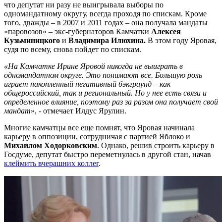
что депутат ни разу не выигрывала выборы по
одномандатному округу, всегда проходя по спискам. Кроме
того, дважды – в 2007 и 2011 годах – она получала мандаты
«паровозов» – экс-губернаторов Камчатки
Алексея
Кузьминицкого
и
Владимира Илюхина.
В этом году Яровая,
судя по всему, снова пойдет по спискам.
«На Камчатке Ирине Яровой никогда не выиграть в
одномандатном округе. Это понимают все. Большую роль
играет накопленный негативный бэкграунд – как
общероссийский, так и региональный. Но у нее есть связи и
определенное влияние, поэтому раз за разом она получает свой
мандат
», - отмечает Илдус Ярулин.
Многие камчатцы все еще помнят, что Яровая начинала
карьеру в оппозиции, сотрудничая с партией Яблоко и
Михаилом Ходорковским
. Однако, решив строить карьеру в
Госдуме, депутат быстро переметнулась в другой стан, начав
клеймить вчерашних коллег
.