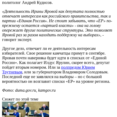
политолог Андрей Кудисов.
«Деятельность Ирины Яровой как депутата полностью
отвечает интересам как российского правительства, так и
партии «Единая Россия». Не стоит забывать, что «ЕР» по-
прежнему остается «партией власти» - она на голову
опережает другие политические структуры. Это позволяет
Яровой раз за разом находить поддержку на выборах»
, -
говорит эксперт.
Другое дело, отвечает ли ее деятельность интересам
избирателей. Свое решение камчатцы примут в сентябре.
Яровая почти наверняка будет идти в списках от «Единой
России». Как полагает Илдус Ярулин, скорее всего, депутат
пойдет вторым номером. Или за
полпредом Юрием
Трутневым
, или за губернатором Владимиром Солодовым.
Последний еще не заявлялся на выборы – но с большой
вероятностью он возглавит списки «ЕР» на уровне региона.
Фото: duma.gov.ru, kamgov.ru
Сюжет по этой теме