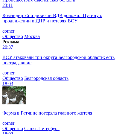
23:11
Командир 76-й дивизии ВДВ доложил Путину о
продвижении в ДНР и потерях ВСУ
corner
Общество
Москва
Реклама
20:37
ВСУ атаковали три округа Белгородской области: есть
пострадавшие
corner
Общество
Белгородская область
18:03
Ферма в Гатчине потеряла главного жителя
corner
Общество
Санкт-Петербург
18:03