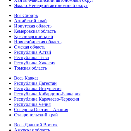
Ханты-Мансийский автономный округ
Ямало-Ненецкий автономный округ
Вся Сибирь
Алтайский край
Иркутская область
Кемеровская область
Красноярский край
Новосибирская область
Омская область
Республика Алтай
Республика Тыва
Республика Хакасия
Томская область
Весь Кавказ
Республика Дагестан
Республика Ингушетия
Республика Кабардино-Балкария
Республика Карачаево-Черкесия
Республика Чечня
Северная Осетия – Алания
Ставропольский край
Весь Дальний Восток
Амурская область