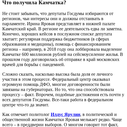
Что получила Камчатка?
Не стоит забывать, что депутаты Госдумы избираются от
регионов, чьи интересы они и должны отстаивать в
парламенте. Ирина Яровая представляет в нижней палате
Камчатский край. В регионе ее деятельность едва ли заметна.
Конечно, хороших кейсов в послужном списке депутата
хватает: регулярная поддержка бюджетников (в сферах
образования и медицины), помощь с финансированием
региона – например, в 2018 году она лоббировала выделение
Камчатке 600 миллионов рублей на сейсмоусиление жилья. В
прошлом году договорилась об отправке в край московских
врачей для борьбы с пандемией.
Сложно сказать, насколько высока была доля ее личного
участия в этом процессе. Федеральный центр оказывал
огромную помощь ДФО, многие договоренности были
завязаны на губернаторах. Но то, что она способствовала
процессу – факт. Впрочем, подобные достижения есть почти у
всех депутатов Госдумы. Все-таки работа в федеральном
центре что-то да значит.
Как отмечает политолог
Илдус Ярулин
, в политической и
общественной жизни Камчатки Яровая мелькает редко. Чаще
всего – в преддверии выборов. О многом говорит тот факт,