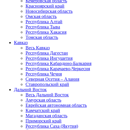
Кемеровская область
Красноярский край
Новосибирская область
Омская область
Республика Алтай
Республика Тыва
Республика Хакасия
Томская область
Кавказ
Весь Кавказ
Республика Дагестан
Республика Ингушетия
Республика Кабардино-Балкария
Республика Карачаево-Черкесия
Республика Чечня
Северная Осетия – Алания
Ставропольский край
Дальний Восток
Весь Дальний Восток
Амурская область
Еврейская автономная область
Камчатский край
Магаданская область
Приморский край
Республика Саха (Якутия)