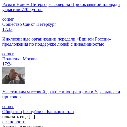
Розы в Новом Петергофе: сквер на Привокзальной площади
украсили 770 кустов
corner
Общество
Санкт-Петербург
17:33
Инклюзивные организации передали «Единой России»
предложения по поддержке людей с инвалидностью
corner
Политика
Москва
17:24
Участникам массовой драки с иностранцами в Уфе вынесли
приговор
corner
Общество
Республика Башкортостан
показать еще [...]
все новости
Актуальные сюжеты