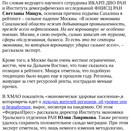
По словам ведущего научного сотрудника ИКАРП ДВО РАН
и Института демографических исследований ФНИСЦ РАН
Светланы Мищук
, основная причина подъема Сахалина в
рейтинге – сильное падение Москвы. «
В основе экономики
Сахалинской области лежит добывающая промышленность,
прежде всего нефтегазовая. На нее коронавирус не особенно
повлиял. Москва, в свою очередь, сильно зависит от туризма,
сферы обслуживания, бизнеса. То есть это те секторы
экономики, по которым коронавирус ударил сильнее всего
», –
рассказала эксперт.
Кроме того, в Москве были очень жесткие ограничение,
жестче, чем на Дальнем Востоке, что тоже сказалось на
позиции в рейтинге. Мищук отметила, что подобную
тенденцию было видно еще в прошлом году. Регионы,
живущие за счет ресурсной ренты, пострадали меньше
прочих.
В ХМАО показатель «экономическое здоровье населения»,в
которомречь идет о
доходах жителей регионов, об уровне цен
и безработице
, вырос, несмотря на пандемию. Об этом
«ФедералПресс» рассказала директор Института экономики
Уральского отделения РАН
Юлия Лаврикова
. Также региону
удалось сохранить положительное сальдо миграции. При этом
эксперт отметила, что лишь немного изменив методологию,