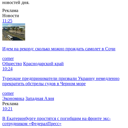
новостей дня.
Реклама
Новости
11:25
Идем на рекорд: сколько можно прождать самолет в Сочи
corner
Общество
Краснодарский край
10:24
Турецкие предприниматели призвали Украину немедленно
прекратить обстрелы судов в Черном море
corner
Экономика
Западная Азия
Реклама
10:21
В Екатеринбурге простятся с погибшим на фронте экс-
сотрудником «ФедералПресс»