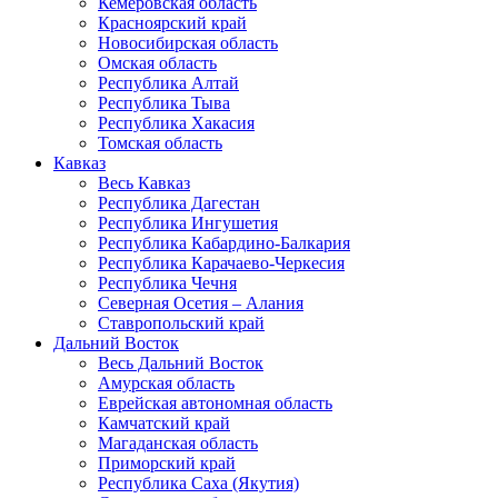
Кемеровская область
Красноярский край
Новосибирская область
Омская область
Республика Алтай
Республика Тыва
Республика Хакасия
Томская область
Кавказ
Весь Кавказ
Республика Дагестан
Республика Ингушетия
Республика Кабардино-Балкария
Республика Карачаево-Черкесия
Республика Чечня
Северная Осетия – Алания
Ставропольский край
Дальний Восток
Весь Дальний Восток
Амурская область
Еврейская автономная область
Камчатский край
Магаданская область
Приморский край
Республика Саха (Якутия)