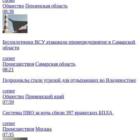
corner
Общество
Пензенская область
08:38
Беспилотники ВСУ атаковали промпредприятие в Самарской
области
corner
Происшествия
Самарская область
08:21
Гидроциклы стали угрозой для отдыхающих во Владивостоке
corner
Общество
Приморский край
07:59
Системы ПВО за ночь сбили 397 вражеских БПЛА
corner
Происшествия
Москва
07:35