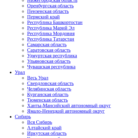
Нижегородская область
Оренбургская область
Пензенская область
Пермский край
Республика Башкортостан
Республика Марий Эл
Республика Мордовия
Республика Татарстан
Самарская область
Саратовская область
Удмуртская республика
Ульяновская область
Чувашская республика
Урал
Весь Урал
Свердловская область
Челябинская область
Курганская область
Тюменская область
Ханты-Мансийский автономный округ
Ямало-Ненецкий автономный округ
Сибирь
Вся Сибирь
Алтайский край
Иркутская область