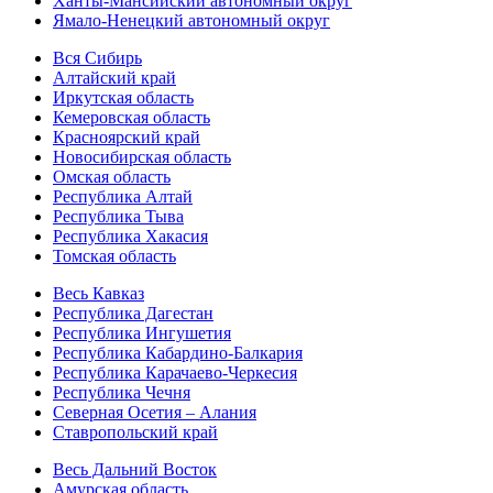
Ханты-Мансийский автономный округ
Ямало-Ненецкий автономный округ
Вся Сибирь
Алтайский край
Иркутская область
Кемеровская область
Красноярский край
Новосибирская область
Омская область
Республика Алтай
Республика Тыва
Республика Хакасия
Томская область
Весь Кавказ
Республика Дагестан
Республика Ингушетия
Республика Кабардино-Балкария
Республика Карачаево-Черкесия
Республика Чечня
Северная Осетия – Алания
Ставропольский край
Весь Дальний Восток
Амурская область