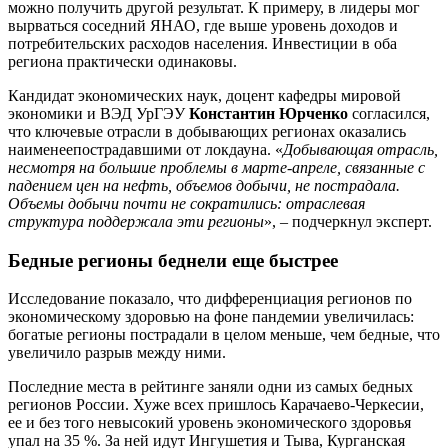
можно получить другой результат. К примеру, в лидеры мог
вырваться соседний ЯНАО, где выше уровень доходов и
потребительских расходов населения. Инвестиции в оба
региона практически одинаковы.
Кандидат экономических наук, доцент кафедры мировой
экономики и ВЭД УрГЭУ
Константин Юрченко
согласился,
что ключевые отрасли в добывающих регионах оказались
наименеепострадавшими от локдауна. «
Добывающая отрасль,
несмотря на большие проблемы в марте-апреле, связанные с
падением цен на нефть, объемов добычи, не пострадала.
Объемы добычи почти не сократились: отраслевая
структура поддержала эти регионы
», – подчеркнул эксперт.
Бедные регионы беднели еще быстрее
Исследование показало, что дифференциация регионов по
экономическому здоровью на фоне пандемии увеличилась:
богатые регионы пострадали в целом меньше, чем бедные, что
увеличило разрыв между ними.
Последние места в рейтинге заняли одни из самых бедных
регионов России. Хуже всех пришлось Карачаево-Черкесии,
ее и без того невысокий уровень экономического здоровья
упал на 35 %. За ней идут Ингушетия и Тыва, Курганская