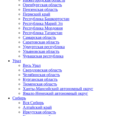
Нижегородская область
Оренбургская область
Пензенская область
Пермский край
Республика Башкортостан
Республика Марий Эл
Республика Мордовия
Республика Татарстан
Самарская область
Саратовская область
Удмуртская республика
Ульяновская область
Чувашская республика
Урал
Весь Урал
Свердловская область
Челябинская область
Курганская область
Тюменская область
Ханты-Мансийский автономный округ
Ямало-Ненецкий автономный округ
Сибирь
Вся Сибирь
Алтайский край
Иркутская область