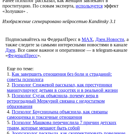
Ранее психолог рассказал, как женщин завлекают в
проституцию. По словам эксперта,
используется
эффект
«Золушки» .
Изображение сгенерировано нейросетью Kandinsky 3.1
Подписывайтесь на ФедералПресс в
МАХ
,
Дзен.Новости
, а
также следите за самыми интересными новостями в канале
Дзен
. Все самое важное и оперативное — в telegram-канале
«
ФедералПресс
».
Еще по теме:
1.
Как завершить отношения без боли и страданий:
советы психолога
2.
Психолог Спижевой рассказал, как преступники
манипулируют детьми в соцсетях и в реальной жизни
3.
Психолог Сугак объяснила, почему вера в
ретроградный Меркурий связана с недостатком
образования
4.
Психолог Брусницына объяснила, как связаны
самооценка и токсичные отношения
5.
Психолог Машкова перечислила 7 причин детских
травм, которые мешают быть собой
6.
Зоопсихолог раскрыла, как скорректировать поведение