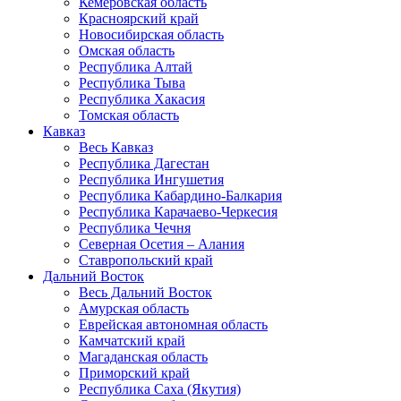
Кемеровская область
Красноярский край
Новосибирская область
Омская область
Республика Алтай
Республика Тыва
Республика Хакасия
Томская область
Кавказ
Весь Кавказ
Республика Дагестан
Республика Ингушетия
Республика Кабардино-Балкария
Республика Карачаево-Черкесия
Республика Чечня
Северная Осетия – Алания
Ставропольский край
Дальний Восток
Весь Дальний Восток
Амурская область
Еврейская автономная область
Камчатский край
Магаданская область
Приморский край
Республика Саха (Якутия)