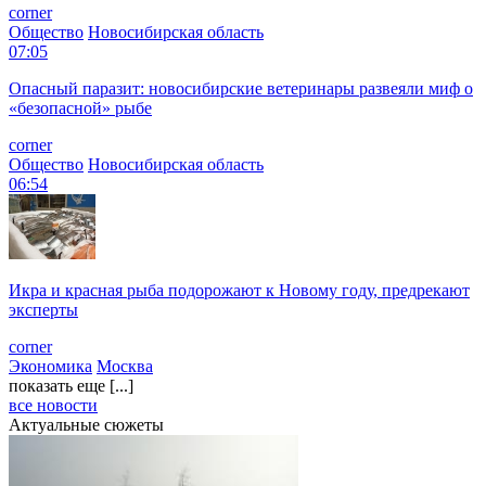
corner
Общество
Новосибирская область
07:05
Опасный паразит: новосибирские ветеринары развеяли миф о
«безопасной» рыбе
corner
Общество
Новосибирская область
06:54
Икра и красная рыба подорожают к Новому году, предрекают
эксперты
corner
Экономика
Москва
показать еще [...]
все новости
Актуальные сюжеты