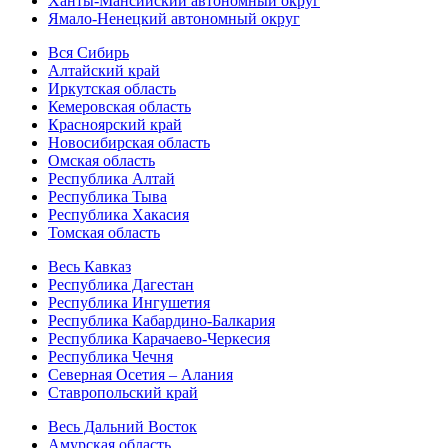
Ханты-Мансийский автономный округ
Ямало-Ненецкий автономный округ
Вся Сибирь
Алтайский край
Иркутская область
Кемеровская область
Красноярский край
Новосибирская область
Омская область
Республика Алтай
Республика Тыва
Республика Хакасия
Томская область
Весь Кавказ
Республика Дагестан
Республика Ингушетия
Республика Кабардино-Балкария
Республика Карачаево-Черкесия
Республика Чечня
Северная Осетия – Алания
Ставропольский край
Весь Дальний Восток
Амурская область