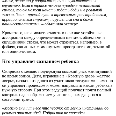
«Мозг, особенно у подростков, очень чувствителен к
внушению. Если в трансе человек «увидел» негативный
символ, то он может начать ждать беды и в реальной
жизни. Это – прямой путь к тревожным расстройствам,
иррациональным страхам, нарушениям сна и даже
паническим атакам»
, – объяснила эксперт.
Кроме того, игра может оставить в психике устойчивые
ассоциации между определенными цветами, объектами и
ощущениями страха, что может отразиться, например, в
фобиях, связанных с замкнутыми пространствами, темнотой
или одиночеством.
Кто управляет сознанием ребенка
Смирнова отдельно подчеркнула высокий риск манипуляций
во время сеанса. Дети, играющие в «Красную дверь, желтую
дверь», назначают одного из участников «ведущим» – именно
он управляет процессом и может направлять мысли ребенка в
нужную сторону. При этом ведущий получает почти полный
контроль над воображением участника, находящегося в
состоянии транса.
«Можно внушить все что угодно: от легких инструкций до
реально опасных идей. Подросток не способен