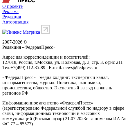
О проекте
Реклама
Редакция
Авторизация
2007-2026 ©
Редакция «
ФедералПресс
»
Адрес для корреспонденции и посетителей:
127018
, Россия, г.
Москва
,
ул. Полковая, д. 3, стр. 3
, офис 211
Тел.
+7(499) 112-35-89
E-mail:
news@fedpress.ru
«ФедералПресс» - медиа-холдинг: экспертный канал,
информагентства, журнал. Политика, экономика,
происшествия, общество. Экспертный взгляд на жизнь
регионов РФ
Информационное агентство «ФедералПресс»
(зарегистрировано Федеральной службой по надзору в сфере
связи, информационных технологий и массовых
коммуникаций (Роскомнадзор) 21.07.2023г. за номером ИА №
ФС 77 – 85577)