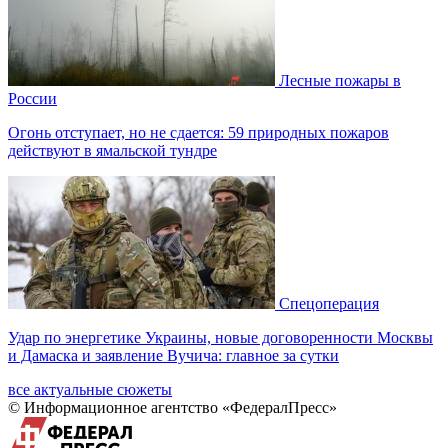
Лесные пожары в
России
Огонь отступает, но не сдается: 59 природных пожаров
действуют в ямальской тундре
Спецоперация
Удар по энергетике Украины, новые договоренности Москвы
и Дамаска и заявление Вучича: главное за сутки
все актуальные сюжеты
© Информационное агентство «ФедералПресс»