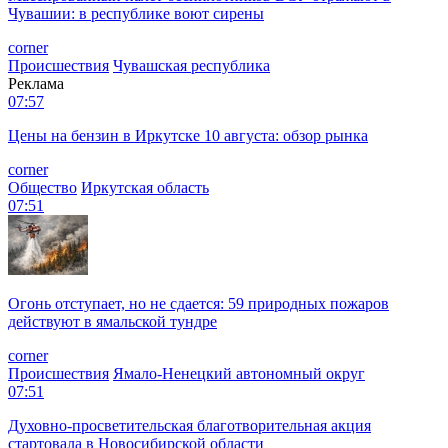
Чувашии: в республике воют сирены
corner
Происшествия
Чувашская республика
Реклама
07:57
Цены на бензин в Иркутске 10 августа: обзор рынка
corner
Общество
Иркутская область
07:51
Огонь отступает, но не сдается: 59 природных пожаров
действуют в ямальской тундре
corner
Происшествия
Ямало-Ненецкий автономный округ
07:51
Духовно-просветительская благотворительная акция
стартовала в Новосибирской области