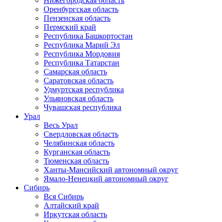
Нижегородская область
Оренбургская область
Пензенская область
Пермский край
Республика Башкортостан
Республика Марий Эл
Республика Мордовия
Республика Татарстан
Самарская область
Саратовская область
Удмуртская республика
Ульяновская область
Чувашская республика
Урал
Весь Урал
Свердловская область
Челябинская область
Курганская область
Тюменская область
Ханты-Мансийский автономный округ
Ямало-Ненецкий автономный округ
Сибирь
Вся Сибирь
Алтайский край
Иркутская область