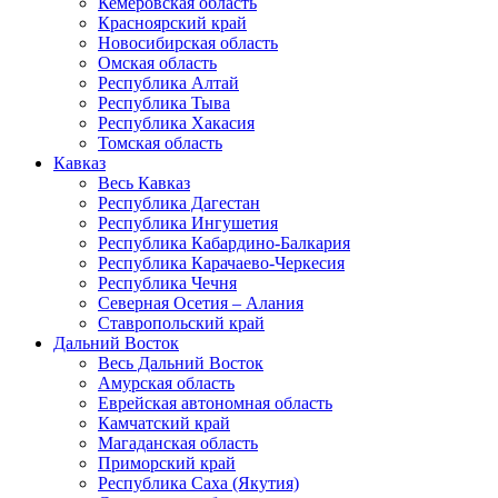
Кемеровская область
Красноярский край
Новосибирская область
Омская область
Республика Алтай
Республика Тыва
Республика Хакасия
Томская область
Кавказ
Весь Кавказ
Республика Дагестан
Республика Ингушетия
Республика Кабардино-Балкария
Республика Карачаево-Черкесия
Республика Чечня
Северная Осетия – Алания
Ставропольский край
Дальний Восток
Весь Дальний Восток
Амурская область
Еврейская автономная область
Камчатский край
Магаданская область
Приморский край
Республика Саха (Якутия)