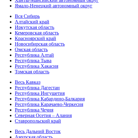
Ханты-Мансийский автономный округ
Ямало-Ненецкий автономный округ
Вся Сибирь
Алтайский край
Иркутская область
Кемеровская область
Красноярский край
Новосибирская область
Омская область
Республика Алтай
Республика Тыва
Республика Хакасия
Томская область
Весь Кавказ
Республика Дагестан
Республика Ингушетия
Республика Кабардино-Балкария
Республика Карачаево-Черкесия
Республика Чечня
Северная Осетия – Алания
Ставропольский край
Весь Дальний Восток
Амурская область