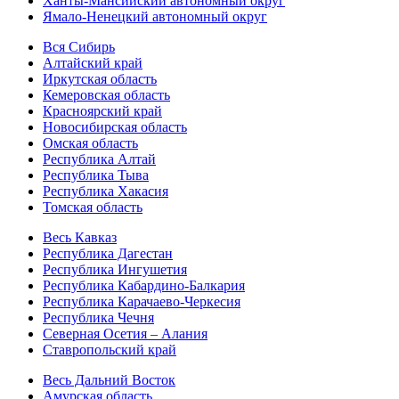
Ханты-Мансийский автономный округ
Ямало-Ненецкий автономный округ
Вся Сибирь
Алтайский край
Иркутская область
Кемеровская область
Красноярский край
Новосибирская область
Омская область
Республика Алтай
Республика Тыва
Республика Хакасия
Томская область
Весь Кавказ
Республика Дагестан
Республика Ингушетия
Республика Кабардино-Балкария
Республика Карачаево-Черкесия
Республика Чечня
Северная Осетия – Алания
Ставропольский край
Весь Дальний Восток
Амурская область