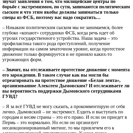
звучат заявления о том, что милицейские центры по
борьбе с экстремизмом, по сути, занимаются политическим
сыском и что эт
им якобы должны заниматься только
спецы из ФСБ, поэтому вас надо сократить…
– Никаким политическим сыском мы не занимаемся, более
глубоко «копают» сотрудники ФСБ, когда речь идет об
угрозах государственного устройства. Наша задача – это
профилактика такого рода преступлений, получение
информации на самом зачаточном уровне, когда протестное
движение только формируется и не приняло каких-то
угрожающих форм.
– Значит, вы отслеживаете протестное движение с момента
его зарождения. В таком случае как вы могли бы
отреагировать на протестное движение «Белая лента»,
организованное Алексеем Дымовским? И отслеживаете ли
вы вероятность поддержки Дымовского сотрудниками
ГУВД?
– Я за всё ГУВД не могу сказать, а прокомментирую от себя
лично. Дымовский – не экстремист. Ездить и выступать по
городам и весям страны – это его право. И если он приедет в
Пермь – это нормально. Но если он организует
несанкционированный митинг, то мы привлечем его к