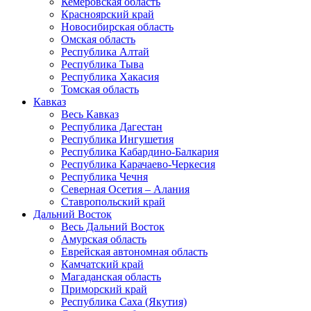
Кемеровская область
Красноярский край
Новосибирская область
Омская область
Республика Алтай
Республика Тыва
Республика Хакасия
Томская область
Кавказ
Весь Кавказ
Республика Дагестан
Республика Ингушетия
Республика Кабардино-Балкария
Республика Карачаево-Черкесия
Республика Чечня
Северная Осетия – Алания
Ставропольский край
Дальний Восток
Весь Дальний Восток
Амурская область
Еврейская автономная область
Камчатский край
Магаданская область
Приморский край
Республика Саха (Якутия)