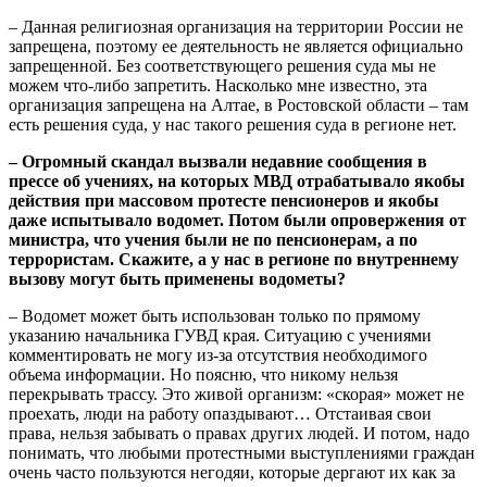
– Данная религиозная организация на территории России не
запрещена, поэтому ее деятельность не является официально
запрещенной. Без соответствующего решения суда мы не
можем что-либо запретить. Насколько мне известно, эта
организация запрещена на Алтае, в Ростовской области – там
есть решения суда, у нас такого решения суда в регионе нет.
– Огромный скандал
вызвали недавние сообщения в
прессе об учениях, на которых МВД отрабатывало якобы
действия при массовом протесте пенсионеров и якобы
даже испытывало водом
ет. Потом были опровержения от
министра, что учения были не по пенсионерам, а по
террористам. Скажите, а у нас в регионе по внутреннему
вызову могут быть применены водометы?
– Водомет может быть использован только по прямому
указанию начальника ГУВД края. Ситуацию с учениями
комментировать не могу из-за отсутствия необходимого
объема информации. Но поясню, что никому нельзя
перекрывать трассу. Это живой организм: «скорая» может не
проехать, люди на работу опаздывают… Отстаивая свои
права, нельзя забывать о правах других людей. И потом, надо
понимать, что любыми протестными выступлениями граждан
очень часто пользуются негодяи, которые дергают их как за