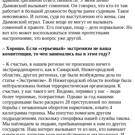
административной ответственности. У меня лично
Дымовский вызывает сомнения. Он говорил, что кто-то там
работает в большой должности будучи ранее судимым. Такое
невозможно. И потом, судя по выступлению его жены, сам
Дымовский играл. Такие вещи не могут не вызывать
сомнений в правоте. Его поездки, пиар – дело нормальное. Но
вот кто может воспользоваться этими протестными
настроениями, это вопрос уже другой.
– Хорошо. Если «серьезный» экстремизм не ваша
компетенция, то чем занимались вы в этом году?
– К счастью, в нашем регионе не произошло ничего
экстраординарного, как в Самарской, Нижегородской
областях, других регионах, где были возбуждены дела по
статье «Экстремизм». В Нижегородской области вообще была
нейтрализована боевая террористическая организация. К
счастью, у нас такого нет. Видимо, пермяки у нас – люди
более терпимые, толерантные. Однако за год нашими
сотрудниками было раскрыто 28 преступлений по линии
борьбы с незаконным оборотом наркотиков, изъято 4
килограмма героина. Мы попутно помогаем другим
подразделениям, поскольку специфика нашей службы такова.
Мы наблюдаем за людьми, прибывающими к нам из других
государств. Наш интерес вызывают те из них, кто начинает
навязывать жителям края несвойственные им традиции. И