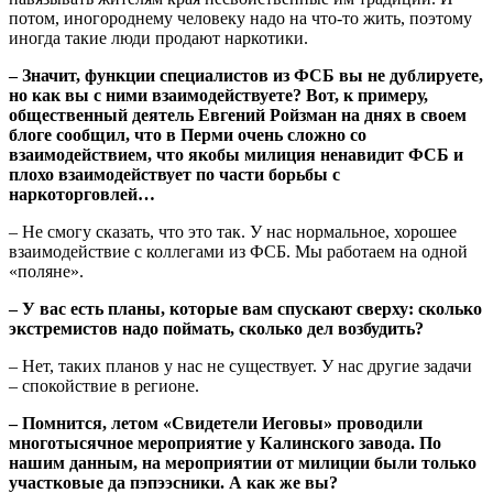
потом, иногороднему человеку надо на что-то жить, поэтому
иногда такие люди продают наркотики.
– Значит, функции специалистов из ФСБ вы не дублируете,
но как вы с ними взаимодействуете
? Вот, к примеру,
общественный деятель Евгений Ройзман на днях в своем
блоге сообщил, что в Перми очень сложно со
взаимодействием, что якобы милиция ненавидит ФСБ и
плохо взаимодействует по части борьбы с
наркоторговлей…
– Не смогу сказать, что это так. У нас нормальное, хорошее
взаимодействие с коллегами из ФСБ. Мы работаем на одной
«поляне».
– У вас есть планы, которые вам спускают сверху: сколько
экстремистов надо поймать, сколько дел возбудить?
– Нет, таких планов у нас не существует. У нас другие задачи
– спокойствие в регионе.
– Помнится, летом «Свидетели Иеговы» проводили
многотысячное мероприятие у Калинского завода. По
нашим данным, на мероприятии от милиции были только
участковые да
пэпээсники. А как же вы?