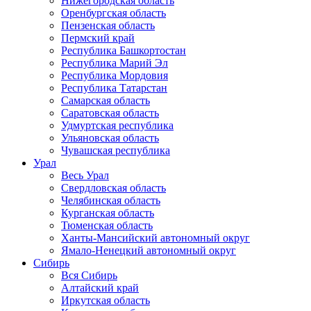
Нижегородская область
Оренбургская область
Пензенская область
Пермский край
Республика Башкортостан
Республика Марий Эл
Республика Мордовия
Республика Татарстан
Самарская область
Саратовская область
Удмуртская республика
Ульяновская область
Чувашская республика
Урал
Весь Урал
Свердловская область
Челябинская область
Курганская область
Тюменская область
Ханты-Мансийский автономный округ
Ямало-Ненецкий автономный округ
Сибирь
Вся Сибирь
Алтайский край
Иркутская область