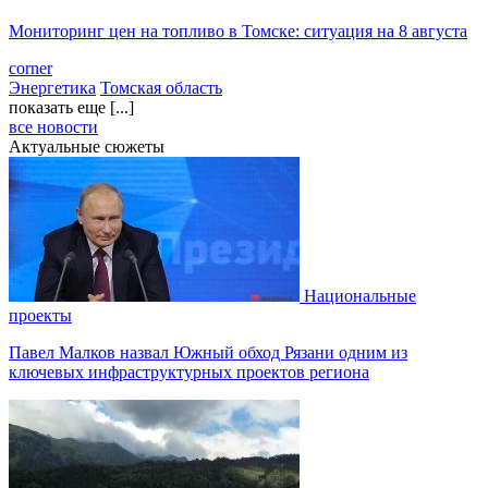
Мониторинг цен на топливо в Томске: ситуация на 8 августа
corner
Энергетика
Томская область
показать еще [...]
все новости
Актуальные сюжеты
Национальные
проекты
Павел Малков назвал Южный обход Рязани одним из
ключевых инфраструктурных проектов региона