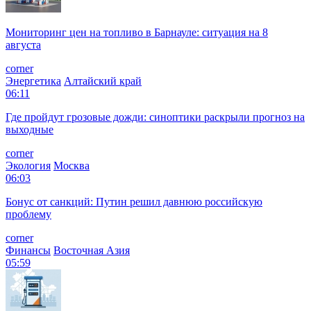
Мониторинг цен на топливо в Барнауле: ситуация на 8
августа
corner
Энергетика
Алтайский край
06:11
Где пройдут грозовые дожди: синоптики раскрыли прогноз на
выходные
corner
Экология
Москва
06:03
Бонус от санкций: Путин решил давнюю российскую
проблему
corner
Финансы
Восточная Азия
05:59