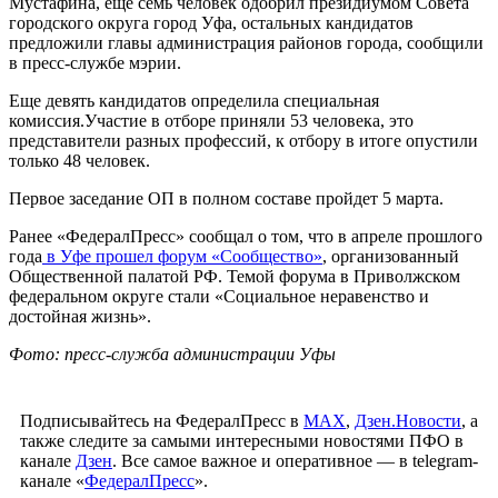
Мустафина, еще семь человек одобрил президиумом Совета
городского округа город Уфа, остальных кандидатов
предложили главы администрация районов города, сообщили
в пресс-службе мэрии.
Еще девять кандидатов определила специальная
комиссия.Участие в отборе приняли 53 человека, это
представители разных профессий, к отбору в итоге опустили
только 48 человек.
Первое заседание ОП в полном составе пройдет 5 марта.
Ранее «ФедералПресс» сообщал о том, что в апреле прошлого
года
в Уфе прошел форум «Сообщество»
, организованный
Общественной палатой РФ. Темой форума в Приволжском
федеральном округе стали «Социальное неравенство и
достойная жизнь».
Фото: пресс-служба администрации Уфы
Подписывайтесь на ФедералПресс в
МАХ
,
Дзен.Новости
, а
также следите за самыми интересными новостями ПФО в
канале
Дзен
. Все самое важное и оперативное — в telegram-
канале «
ФедералПресс
».