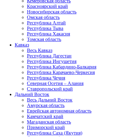
Кемеровская область
Красноярский край
Новосибирская область
Омская область
Республика Алтай
Республика Тыва
Республика Хакасия
Томская область
Кавказ
Весь Кавказ
Республика Дагестан
Республика Ингушетия
Республика Кабардино-Балкария
Республика Карачаево-Черкесия
Республика Чечня
Северная Осетия – Алания
Ставропольский край
Дальний Восток
Весь Дальний Восток
Амурская область
Еврейская автономная область
Камчатский край
Магаданская область
Приморский край
Республика Саха (Якутия)