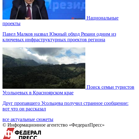
Национальные
проекты
Павел Малков назвал Южный обход Рязани одним из
ключевых инфраструктурных проектов региона
Поиск семьи туристов
Усольцевых в Красноярском крае
Друг пропавшего Усольцева получил странное сообщение:
вот что он рассказал
все актуальные сюжеты
© Информационное агентство «ФедералПресс»