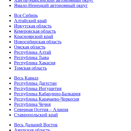
Ханты-Мансийский автономный округ
Ямало-Ненецкий автономный округ
Вся Сибирь
Алтайский край
Иркутская область
Кемеровская область
Красноярский край
Новосибирская область
Омская область
Республика Алтай
Республика Тыва
Республика Хакасия
Томская область
Весь Кавказ
Республика Дагестан
Республика Ингушетия
Республика Кабардино-Балкария
Республика Карачаево-Черкесия
Республика Чечня
Северная Осетия – Алания
Ставропольский край
Весь Дальний Восток
Амурская область