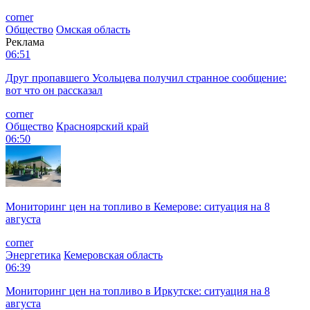
corner
Общество
Омская область
Реклама
06:51
Друг пропавшего Усольцева получил странное сообщение:
вот что он рассказал
corner
Общество
Красноярский край
06:50
Мониторинг цен на топливо в Кемерове: ситуация на 8
августа
corner
Энергетика
Кемеровская область
06:39
Мониторинг цен на топливо в Иркутске: ситуация на 8
августа