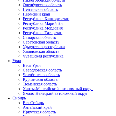
Нижегородская область
Оренбургская область
Пензенская область
Пермский край
Республика Башкортостан
Республика Марий Эл
Республика Мордовия
Республика Татарстан
Самарская область
Саратовская область
Удмуртская республика
Ульяновская область
Чувашская республика
Урал
Весь Урал
Свердловская область
Челябинская область
Курганская область
Тюменская область
Ханты-Мансийский автономный округ
Ямало-Ненецкий автономный округ
Сибирь
Вся Сибирь
Алтайский край
Иркутская область