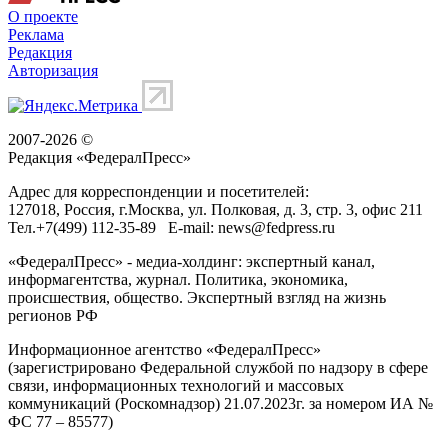
О проекте
Реклама
Редакция
Авторизация
2007-2026 ©
Редакция «
ФедералПресс
»
Адрес для корреспонденции и посетителей:
127018
, Россия, г.
Москва
,
ул. Полковая, д. 3, стр. 3
, офис 211
Тел.
+7(499) 112-35-89
E-mail:
news@fedpress.ru
«ФедералПресс» - медиа-холдинг: экспертный канал,
информагентства, журнал. Политика, экономика,
происшествия, общество. Экспертный взгляд на жизнь
регионов РФ
Информационное агентство «ФедералПресс»
(зарегистрировано Федеральной службой по надзору в сфере
связи, информационных технологий и массовых
коммуникаций (Роскомнадзор) 21.07.2023г. за номером ИА №
ФС 77 – 85577)