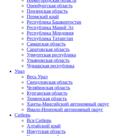
Нижегородская область
Оренбургская область
Пензенская область
Пермский край
Республика Башкортостан
Республика Марий Эл
Республика Мордовия
Республика Татарстан
Самарская область
Саратовская область
Удмуртская республика
Ульяновская область
Чувашская республика
Урал
Весь Урал
Свердловская область
Челябинская область
Курганская область
Тюменская область
Ханты-Мансийский автономный округ
Ямало-Ненецкий автономный округ
Сибирь
Вся Сибирь
Алтайский край
Иркутская область