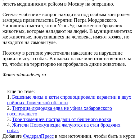
лететь медицинским рейсом в Москву на операцию.
Сейчас «собачий» вопрос находится под особым контролем
зампреда правительства Бурятии Петра Мордовского.
Чиновник отметил, что в Улан-Удэ множество бродячих
животных, которые нападают на людей. В муниципалитетах
же животные, покусившиеся на человека, имеют хозяев, но
находятся на самовыгуле.
Поэтому в регионе ужесточили наказание за нарушение
правил выгула собак. В школах назначили ответственных за
то, чтобы на территорию не пробрались дикие животные.
Фото:ulan-ude-eg.ru
Еще по теме:
1.
Бешеные лисы и коты спровоцировали карантин в двух
районах Тюменской области
2.
Тигрица-людоедка едва не убила хабаровского
госслужащего
3.
Трое тюменцев пострадали от бешеного волка
4.
Жители Новокузнецка жалуются на стаи бродячих
собак
Добавьте
ФедералПресс
в мои источники, чтобы быть в курсе