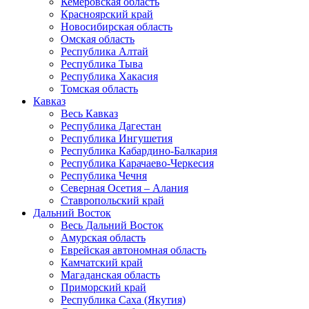
Кемеровская область
Красноярский край
Новосибирская область
Омская область
Республика Алтай
Республика Тыва
Республика Хакасия
Томская область
Кавказ
Весь Кавказ
Республика Дагестан
Республика Ингушетия
Республика Кабардино-Балкария
Республика Карачаево-Черкесия
Республика Чечня
Северная Осетия – Алания
Ставропольский край
Дальний Восток
Весь Дальний Восток
Амурская область
Еврейская автономная область
Камчатский край
Магаданская область
Приморский край
Республика Саха (Якутия)