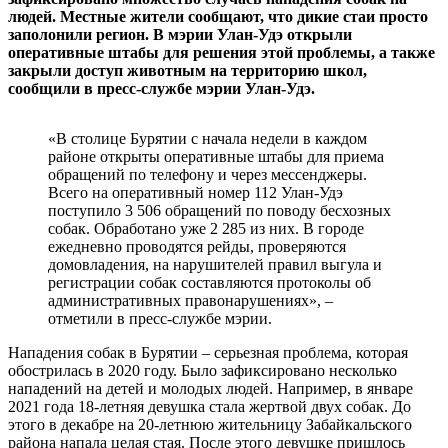
людей. Местные жители сообщают, что дикие стаи просто
заполонили регион. В мэрии Улан-Удэ открыли
оперативные штабы для решения этой проблемы, а также
закрыли доступ животным на территорию школ,
сообщили в пресс-службе мэрии Улан-Удэ.
«В столице Бурятии с начала недели в каждом
районе открыты оперативные штабы для приема
обращений по телефону и через мессенджеры.
Всего на оперативный номер 112 Улан-Удэ
поступило 3 506 обращений по поводу бесхозных
собак. Обработано уже 2 285 из них. В городе
ежедневно проводятся рейды, проверяются
домовладения, на нарушителей правил выгула и
регистрации собак составляются протоколы об
административных правонарушениях», –
отметили в пресс-службе мэрии.
Нападения собак в Бурятии – серьезная проблема, которая
обострилась в 2020 году. Было зафиксировано несколько
нападений на детей и молодых людей. Например, в январе
2021 года 18-летняя девушка стала жертвой двух собак. До
этого в декабре на 20-летнюю жительницу Забайкальского
района напала целая стая. После этого девушке пришлось