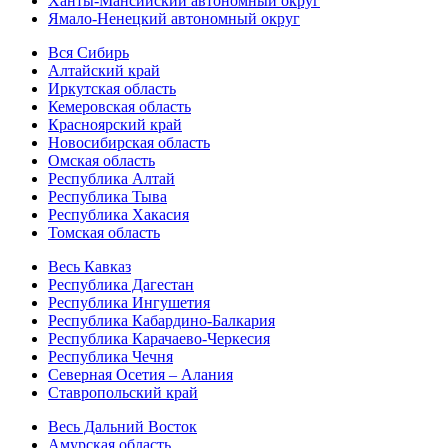
Ханты-Мансийский автономный округ
Ямало-Ненецкий автономный округ
Вся Сибирь
Алтайский край
Иркутская область
Кемеровская область
Красноярский край
Новосибирская область
Омская область
Республика Алтай
Республика Тыва
Республика Хакасия
Томская область
Весь Кавказ
Республика Дагестан
Республика Ингушетия
Республика Кабардино-Балкария
Республика Карачаево-Черкесия
Республика Чечня
Северная Осетия – Алания
Ставропольский край
Весь Дальний Восток
Амурская область