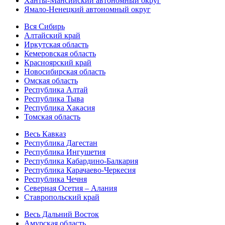
Ханты-Мансийский автономный округ
Ямало-Ненецкий автономный округ
Вся Сибирь
Алтайский край
Иркутская область
Кемеровская область
Красноярский край
Новосибирская область
Омская область
Республика Алтай
Республика Тыва
Республика Хакасия
Томская область
Весь Кавказ
Республика Дагестан
Республика Ингушетия
Республика Кабардино-Балкария
Республика Карачаево-Черкесия
Республика Чечня
Северная Осетия – Алания
Ставропольский край
Весь Дальний Восток
Амурская область