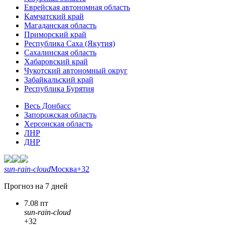
Еврейская автономная область
Камчатский край
Магаданская область
Приморский край
Республика Саха (Якутия)
Сахалинская область
Хабаровский край
Чукотский автономный округ
Забайкальский край
Республика Бурятия
Весь Донбасс
Запорожская область
Херсонская область
ЛНР
ДНР
sun-rain-cloud
Москва
+32
Прогноз на 7 дней
7.08 пт
sun-rain-cloud
+32