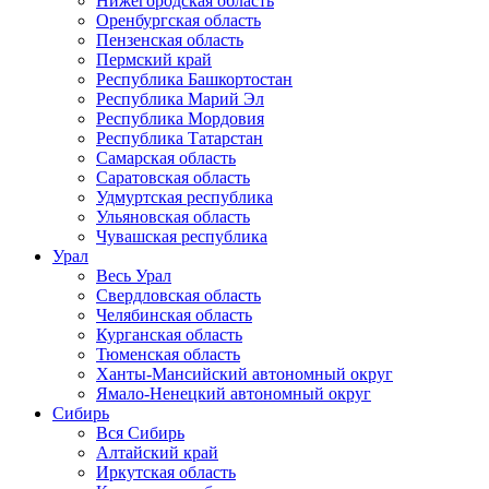
Нижегородская область
Оренбургская область
Пензенская область
Пермский край
Республика Башкортостан
Республика Марий Эл
Республика Мордовия
Республика Татарстан
Самарская область
Саратовская область
Удмуртская республика
Ульяновская область
Чувашская республика
Урал
Весь Урал
Свердловская область
Челябинская область
Курганская область
Тюменская область
Ханты-Мансийский автономный округ
Ямало-Ненецкий автономный округ
Сибирь
Вся Сибирь
Алтайский край
Иркутская область