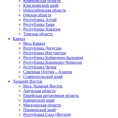
Кемеровская область
Красноярский край
Новосибирская область
Омская область
Республика Алтай
Республика Тыва
Республика Хакасия
Томская область
Кавказ
Весь Кавказ
Республика Дагестан
Республика Ингушетия
Республика Кабардино-Балкария
Республика Карачаево-Черкесия
Республика Чечня
Северная Осетия – Алания
Ставропольский край
Дальний Восток
Весь Дальний Восток
Амурская область
Еврейская автономная область
Камчатский край
Магаданская область
Приморский край
Республика Саха (Якутия)