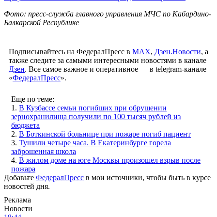
Фото: пресс-служба главного управления МЧС по Кабардино-
Балкарской Республике
Подписывайтесь на ФедералПресс в
МАХ
,
Дзен.Новости
, а
также следите за самыми интересными новостями в канале
Дзен
. Все самое важное и оперативное — в telegram-канале
«
ФедералПресс
».
Еще по теме:
1.
В Кузбассе семьи погибших при обрушении
зернохранилища получили по 100 тысяч рублей из
бюджета
2.
В Боткинской больнице при пожаре погиб пациент
3.
Тушили четыре часа. В Екатеринбурге горела
заброшенная школа
4.
В жилом доме на юге Москвы произошел взрыв после
пожара
Добавьте
ФедералПресс
в мои источники, чтобы быть в курсе
новостей дня.
Реклама
Новости