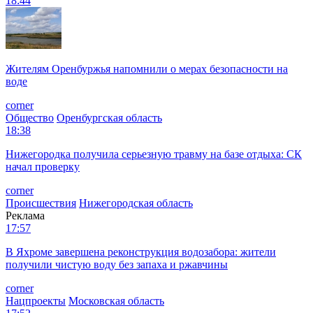
18:44
Жителям Оренбуржья напомнили о мерах безопасности на
воде
corner
Общество
Оренбургская область
18:38
Нижегородка получила серьезную травму на базе отдыха: СК
начал проверку
corner
Происшествия
Нижегородская область
Реклама
17:57
В Яхроме завершена реконструкция водозабора: жители
получили чистую воду без запаха и ржавчины
corner
Нацпроекты
Московская область