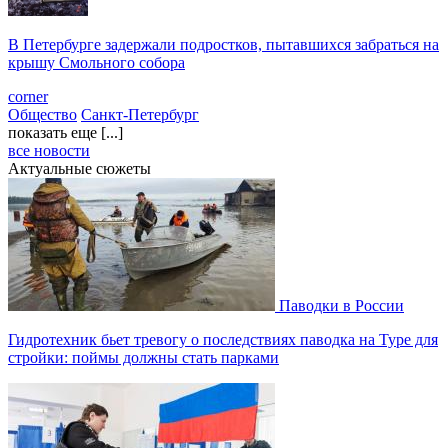
В Петербурге задержали подростков, пытавшихся забраться на
крышу Смольного собора
corner
Общество
Санкт-Петербург
показать еще [...]
все новости
Актуальные сюжеты
Паводки в России
Гидротехник бьет тревогу о последствиях паводка на Туре для
стройки: поймы должны стать парками