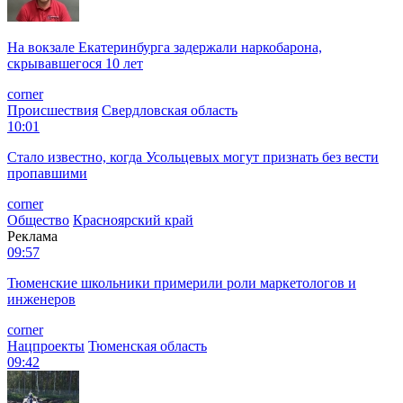
На вокзале Екатеринбурга задержали наркобарона,
скрывавшегося 10 лет
corner
Происшествия
Свердловская область
10:01
Стало известно, когда Усольцевых могут признать без вести
пропавшими
corner
Общество
Красноярский край
Реклама
09:57
Тюменские школьники примерили роли маркетологов и
инженеров
corner
Нацпроекты
Тюменская область
09:42