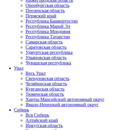
Нижегородская область
Оренбургская область
Пензенская область
Пермский край
Республика Башкортостан
Республика Марий Эл
Республика Мордовия
Республика Татарстан
Самарская область
Саратовская область
Удмуртская республика
Ульяновская область
Чувашская республика
Урал
Весь Урал
Свердловская область
Челябинская область
Курганская область
Тюменская область
Ханты-Мансийский автономный округ
Ямало-Ненецкий автономный округ
Сибирь
Вся Сибирь
Алтайский край
Иркутская область