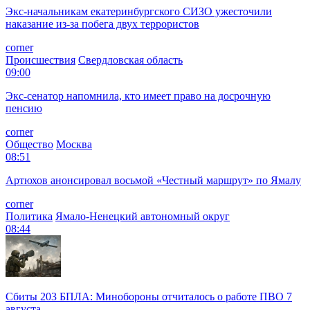
Экс-начальникам екатеринбургского СИЗО ужесточили
наказание из-за побега двух террористов
corner
Происшествия
Свердловская область
09:00
Экс-сенатор напомнила, кто имеет право на досрочную
пенсию
corner
Общество
Москва
08:51
Артюхов анонсировал восьмой «Честный маршрут» по Ямалу
corner
Политика
Ямало-Ненецкий автономный округ
08:44
Сбиты 203 БПЛА: Минобороны отчиталось о работе ПВО 7
августа