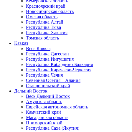
Кемеровская область
Красноярский край
Новосибирская область
Омская область
Республика Алтай
Республика Тыва
Республика Хакасия
Томская область
Кавказ
Весь Кавказ
Республика Дагестан
Республика Ингушетия
Республика Кабардино-Балкария
Республика Карачаево-Черкесия
Республика Чечня
Северная Осетия – Алания
Ставропольский край
Дальний Восток
Весь Дальний Восток
Амурская область
Еврейская автономная область
Камчатский край
Магаданская область
Приморский край
Республика Саха (Якутия)