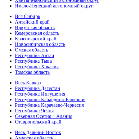
Ханты-Мансийский автономный округ
Ямало-Ненецкий автономный округ
Вся Сибирь
Алтайский край
Иркутская область
Кемеровская область
Красноярский край
Новосибирская область
Омская область
Республика Алтай
Республика Тыва
Республика Хакасия
Томская область
Весь Кавказ
Республика Дагестан
Республика Ингушетия
Республика Кабардино-Балкария
Республика Карачаево-Черкесия
Республика Чечня
Северная Осетия – Алания
Ставропольский край
Весь Дальний Восток
Амурская область