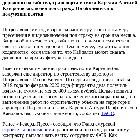
дорожного хозяйства, транспорта и связи Карелии Алексей
Кайдалов заключен под стражу. Он обвиняется в
получении взятки.
Петрозаводский суд избрал экс-министру транспорта меру
пресечения в виде заключения под стражу на срок два месяца.
Защита обвиняемого ходатайствовала о домашнем аресте в
связи с состоянием здоровья. Тем не менее, судья отклонил
ходатайство, ссылаясь на то, что Кайдалов может оказать
давление на других фигурантов дела.
Вместе с бывшим министром транспорта Карелии был
задержан еще директор по строительству аэропорта
Петрозаводск Игорь Волчек. По версии следствия с ноября
2019 года по февраль 2020 года фигуранты дела получили
взятку на сумму не менее 800 тысяч рублей. Целью подкупа
было получение согласия на заключение договора подряда на
выполнение работ по строительству объекта на территории
аэропорта. По решению главы Карелии Артура Парфенчикова
Кайдалов был уволен с должности, сообащет
ТАСС
.
Ранее «ФедералПресс» сообщал, что Глава амурской
строительной компании
, работавшей по государственному
контракту, пытался дать взятку сотруднику ФСБ. Как