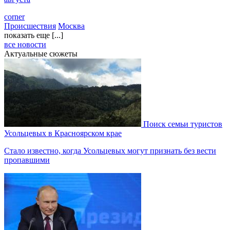
corner
Происшествия
Москва
показать еще [...]
все новости
Актуальные сюжеты
Поиск семьи туристов
Усольцевых в Красноярском крае
Стало известно, когда Усольцевых могут признать без вести
пропавшими