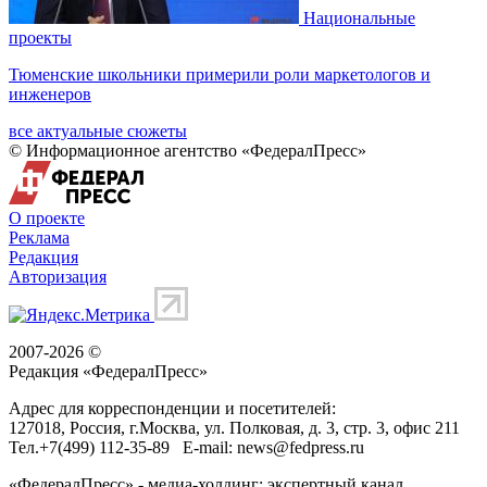
Национальные
проекты
Тюменские школьники примерили роли маркетологов и
инженеров
все актуальные сюжеты
© Информационное агентство «ФедералПресс»
О проекте
Реклама
Редакция
Авторизация
2007-2026 ©
Редакция «
ФедералПресс
»
Адрес для корреспонденции и посетителей:
127018
, Россия, г.
Москва
,
ул. Полковая, д. 3, стр. 3
, офис 211
Тел.
+7(499) 112-35-89
E-mail:
news@fedpress.ru
«ФедералПресс» - медиа-холдинг: экспертный канал,