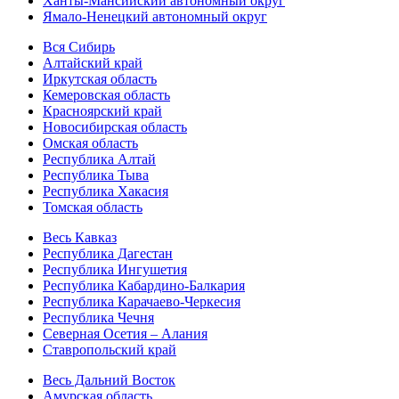
Ханты-Мансийский автономный округ
Ямало-Ненецкий автономный округ
Вся Сибирь
Алтайский край
Иркутская область
Кемеровская область
Красноярский край
Новосибирская область
Омская область
Республика Алтай
Республика Тыва
Республика Хакасия
Томская область
Весь Кавказ
Республика Дагестан
Республика Ингушетия
Республика Кабардино-Балкария
Республика Карачаево-Черкесия
Республика Чечня
Северная Осетия – Алания
Ставропольский край
Весь Дальний Восток
Амурская область