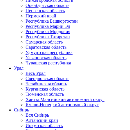
Нижегородская область
Оренбургская область
Пензенская область
Пермский край
Республика Башкортостан
Республика Марий Эл
Республика Мордовия
Республика Татарстан
Самарская область
Саратовская область
Удмуртская республика
Ульяновская область
Чувашская республика
Урал
Весь Урал
Свердловская область
Челябинская область
Курганская область
Тюменская область
Ханты-Мансийский автономный округ
Ямало-Ненецкий автономный округ
Сибирь
Вся Сибирь
Алтайский край
Иркутская область