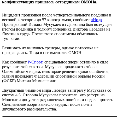
конфликтующих пришлось сотрудникам ОМОНа.
Инцидент произошел после четвертьфинального поединка в
весовой категории до 57 килограммов, сообщает
«Йод»
.
Проигравший Исмаил Мусукаев из Дагестана был возмущен
итогом поединка и толкнул соперника Виктора Лебедева из
Якутии в грудь. После этого спортсмены обменялись
тумаками.
Разнимать их кинулись тренеры, однако потасовка не
прекращалась. Тогда в нее вмешался ОМОН.
Как сообщает
Р-Спорт
, специальное жюри оставило в силе
результат этой схватки. Мусукаев продолжит отбор к
Олимпийским играм, некоторые решения судьи ошибочны,
заявил президент Федерации спортивной борьбы России
(ФСБР) Михаил Мамиашвили.
Двукратный чемпион мира Лебедев выиграл у Мусукаева со
счетом 4:3. Сторона Мусукаева посчитала, что рефери из
Монголии допустил ряд ключевых ошибок, и подала протест.
Специальное жюри вынесло вердикт после почти
двухчасового разбирательства.