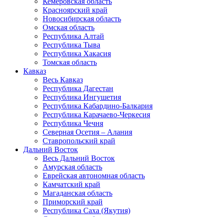
Кемеровская область
Красноярский край
Новосибирская область
Омская область
Республика Алтай
Республика Тыва
Республика Хакасия
Томская область
Кавказ
Весь Кавказ
Республика Дагестан
Республика Ингушетия
Республика Кабардино-Балкария
Республика Карачаево-Черкесия
Республика Чечня
Северная Осетия – Алания
Ставропольский край
Дальний Восток
Весь Дальний Восток
Амурская область
Еврейская автономная область
Камчатский край
Магаданская область
Приморский край
Республика Саха (Якутия)