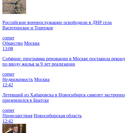
Российские военнослужащие освободили в ДНР села
Васютинское и Торецкое
corner
Общество
Москва
13:08
Собянин: программа реновации в Москве поставила рекорд
по вводу жилья за 9 лет реализации
corner
Недвижимость
Москва
12:42
Летевший из Хабаровска в Новосибирск самолет экстренно
приземлился в Братске
corner
Происшествия
Новосибирская область
12:42