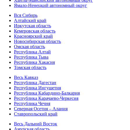
Ханты-Мансийский автономный округ
Ямало-Ненецкий автономный округ
Вся Сибирь
Алтайский край
Иркутская область
Кемеровская область
Красноярский край
Новосибирская область
Омская область
Республика Алтай
Республика Тыва
Республика Хакасия
Томская область
Весь Кавказ
Республика Дагестан
Республика Ингушетия
Республика Кабардино-Балкария
Республика Карачаево-Черкесия
Республика Чечня
Северная Осетия – Алания
Ставропольский край
Весь Дальний Восток
Амурская область