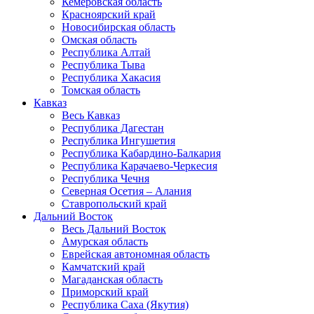
Кемеровская область
Красноярский край
Новосибирская область
Омская область
Республика Алтай
Республика Тыва
Республика Хакасия
Томская область
Кавказ
Весь Кавказ
Республика Дагестан
Республика Ингушетия
Республика Кабардино-Балкария
Республика Карачаево-Черкесия
Республика Чечня
Северная Осетия – Алания
Ставропольский край
Дальний Восток
Весь Дальний Восток
Амурская область
Еврейская автономная область
Камчатский край
Магаданская область
Приморский край
Республика Саха (Якутия)