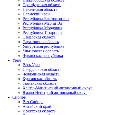
Нижегородская область
Оренбургская область
Пензенская область
Пермский край
Республика Башкортостан
Республика Марий Эл
Республика Мордовия
Республика Татарстан
Самарская область
Саратовская область
Удмуртская республика
Ульяновская область
Чувашская республика
Урал
Весь Урал
Свердловская область
Челябинская область
Курганская область
Тюменская область
Ханты-Мансийский автономный округ
Ямало-Ненецкий автономный округ
Сибирь
Вся Сибирь
Алтайский край
Иркутская область