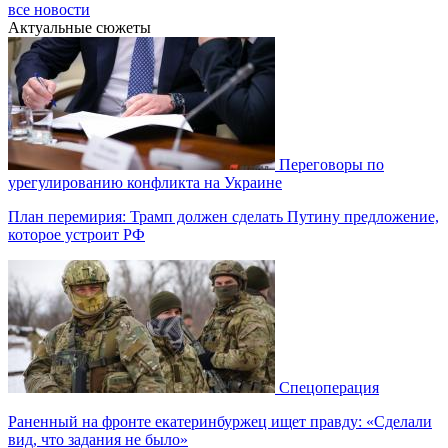
все новости
Актуальные сюжеты
Переговоры по
урегулированию конфликта на Украине
План перемирия: Трамп должен сделать Путину предложение,
которое устроит РФ
Спецоперация
Раненный на фронте екатеринбуржец ищет правду: «Сделали
вид, что задания не было»