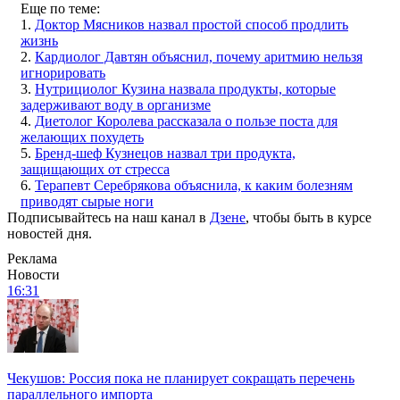
Еще по теме:
1.
Доктор Мясников назвал простой способ продлить
жизнь
2.
Кардиолог Давтян объяснил, почему аритмию нельзя
игнорировать
3.
Нутрициолог Кузина назвала продукты, которые
задерживают воду в организме
4.
Диетолог Королева рассказала о пользе поста для
желающих похудеть
5.
Бренд-шеф Кузнецов назвал три продукта,
защищающих от стресса
6.
Терапевт Серебрякова объяснила, к каким болезням
приводят сырые ноги
Подписывайтесь на наш канал в
Дзене
, чтобы быть в курсе
новостей дня.
Реклама
Новости
16:31
Чекушов: Россия пока не планирует сокращать перечень
параллельного импорта