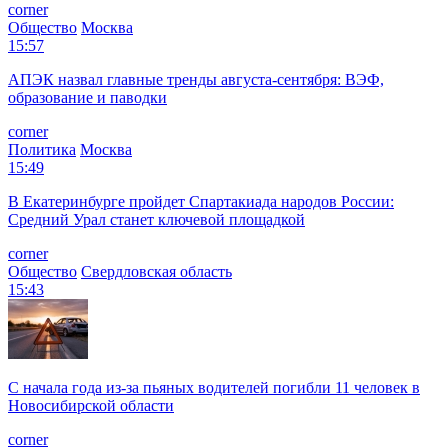
corner
Общество
Москва
15:57
АПЭК назвал главные тренды августа-сентября: ВЭФ,
образование и паводки
corner
Политика
Москва
15:49
В Екатеринбурге пройдет Спартакиада народов России:
Средний Урал станет ключевой площадкой
corner
Общество
Свердловская область
15:43
С начала года из‑за пьяных водителей погибли 11 человек в
Новосибирской области
corner