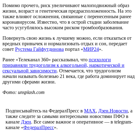
Помимо прочего, риск увеличивают малоподвижный образ
жизни, возраст и генетическая предрасположенность. На это
также влияют осложнения, связанные с перенесенным ранее
коронавирусом. Известно, что в острой стадии заболевание
часто усугублялось высоким риском тромбообразования.
Повернуть свою жизнь к лучшему можно, если отказаться от
вредных привычек и нормализовать отдых и сон, передает
совет
Рустема Гайфутдинова
портал «
МИР24
».
Ранее «Телеканал 360» рассказывал, что
психологи
приравняли трудоголизм к алкогольной, наркотической и
сексуальной зависимости
. Отмечается, что трудоголизм
начали называть болезнью 21 века, где работа доминирует над
другими сферами жизни.
Фото: unsplash.com
Подписывайтесь на ФедералПресс в
МАХ
,
Дзен.Новости
, а
также следите за самыми интересными новостями ПФО в
канале
Дзен
. Все самое важное и оперативное — в telegram-
канале «
ФедералПресс
».