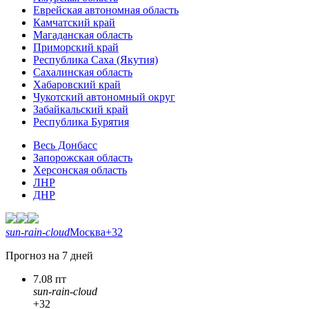
Еврейская автономная область
Камчатский край
Магаданская область
Приморский край
Республика Саха (Якутия)
Сахалинская область
Хабаровский край
Чукотский автономный округ
Забайкальский край
Республика Бурятия
Весь Донбасс
Запорожская область
Херсонская область
ЛНР
ДНР
sun-rain-cloud
Москва
+32
Прогноз на 7 дней
7.08 пт
sun-rain-cloud
+32