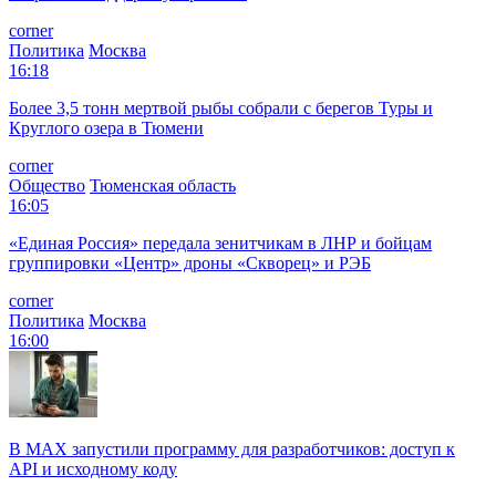
corner
Политика
Москва
16:18
Более 3,5 тонн мертвой рыбы собрали с берегов Туры и
Круглого озера в Тюмени
corner
Общество
Тюменская область
16:05
«Единая Россия» передала зенитчикам в ЛНР и бойцам
группировки «Центр» дроны «Скворец» и РЭБ
corner
Политика
Москва
16:00
В MAX запустили программу для разработчиков: доступ к
API и исходному коду