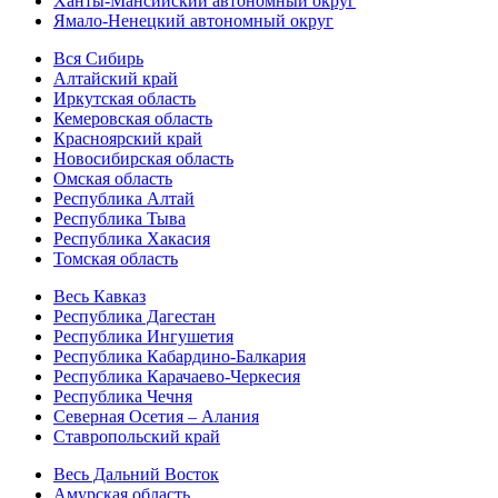
Ханты-Мансийский автономный округ
Ямало-Ненецкий автономный округ
Вся Сибирь
Алтайский край
Иркутская область
Кемеровская область
Красноярский край
Новосибирская область
Омская область
Республика Алтай
Республика Тыва
Республика Хакасия
Томская область
Весь Кавказ
Республика Дагестан
Республика Ингушетия
Республика Кабардино-Балкария
Республика Карачаево-Черкесия
Республика Чечня
Северная Осетия – Алания
Ставропольский край
Весь Дальний Восток
Амурская область