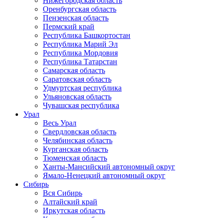
Нижегородская область
Оренбургская область
Пензенская область
Пермский край
Республика Башкортостан
Республика Марий Эл
Республика Мордовия
Республика Татарстан
Самарская область
Саратовская область
Удмуртская республика
Ульяновская область
Чувашская республика
Урал
Весь Урал
Свердловская область
Челябинская область
Курганская область
Тюменская область
Ханты-Мансийский автономный округ
Ямало-Ненецкий автономный округ
Сибирь
Вся Сибирь
Алтайский край
Иркутская область