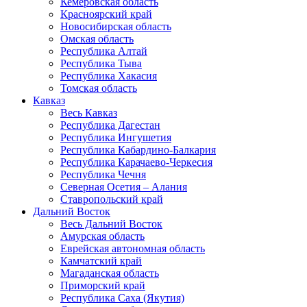
Кемеровская область
Красноярский край
Новосибирская область
Омская область
Республика Алтай
Республика Тыва
Республика Хакасия
Томская область
Кавказ
Весь Кавказ
Республика Дагестан
Республика Ингушетия
Республика Кабардино-Балкария
Республика Карачаево-Черкесия
Республика Чечня
Северная Осетия – Алания
Ставропольский край
Дальний Восток
Весь Дальний Восток
Амурская область
Еврейская автономная область
Камчатский край
Магаданская область
Приморский край
Республика Саха (Якутия)