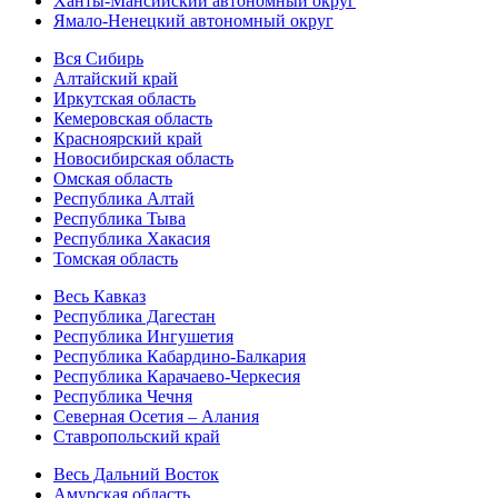
Ханты-Мансийский автономный округ
Ямало-Ненецкий автономный округ
Вся Сибирь
Алтайский край
Иркутская область
Кемеровская область
Красноярский край
Новосибирская область
Омская область
Республика Алтай
Республика Тыва
Республика Хакасия
Томская область
Весь Кавказ
Республика Дагестан
Республика Ингушетия
Республика Кабардино-Балкария
Республика Карачаево-Черкесия
Республика Чечня
Северная Осетия – Алания
Ставропольский край
Весь Дальний Восток
Амурская область