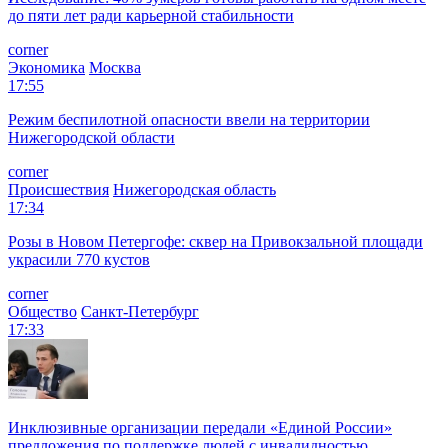
до пяти лет ради карьерной стабильности
corner
Экономика
Москва
17:55
Режим беспилотной опасности ввели на территории
Нижегородской области
corner
Происшествия
Нижегородская область
17:34
Розы в Новом Петергофе: сквер на Привокзальной площади
украсили 770 кустов
corner
Общество
Санкт-Петербург
17:33
Инклюзивные организации передали «Единой России»
предложения по поддержке людей с инвалидностью