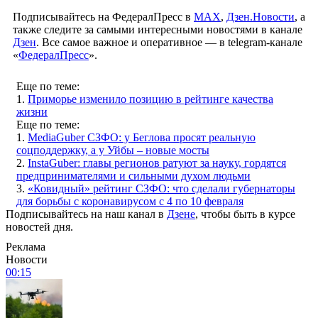
Подписывайтесь на ФедералПресс в
МАХ
,
Дзен.Новости
, а
также следите за самыми интересными новостями в канале
Дзен
. Все самое важное и оперативное — в telegram-канале
«
ФедералПресс
».
Еще по теме:
1.
Приморье изменило позицию в рейтинге качества
жизни
Еще по теме:
1.
MediaGuber СЗФО: у Беглова просят реальную
соцподдержку, а у Уйбы – новые мосты
2.
InstaGuber: главы регионов ратуют за науку, гордятся
предпринимателями и сильными духом людьми
3.
«Ковидный» рейтинг СЗФО: что сделали губернаторы
для борьбы с коронавирусом с 4 по 10 февраля
Подписывайтесь на наш канал в
Дзене
, чтобы быть в курсе
новостей дня.
Реклама
Новости
00:15