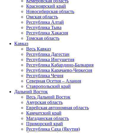
Кемеровская область
Красноярский край
Новосибирская область
Омская область
Республика Алтай
Республика Тыва
Республика Хакасия
Томская область
Кавказ
Весь Кавказ
Республика Дагестан
Республика Ингушетия
Республика Кабардино-Балкария
Республика Карачаево-Черкесия
Республика Чечня
Северная Осетия – Алания
Ставропольский край
Дальний Восток
Весь Дальний Восток
Амурская область
Еврейская автономная область
Камчатский край
Магаданская область
Приморский край
Республика Саха (Якутия)