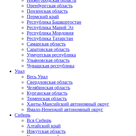
Нижегородская область
Оренбургская область
Пензенская область
Пермский край
Республика Башкортостан
Республика Марий Эл
Республика Мордовия
Республика Татарстан
Самарская область
Саратовская область
Удмуртская республика
Ульяновская область
Чувашская республика
Урал
Весь Урал
Свердловская область
Челябинская область
Курганская область
Тюменская область
Ханты-Мансийский автономный округ
Ямало-Ненецкий автономный округ
Сибирь
Вся Сибирь
Алтайский край
Иркутская область