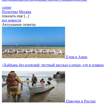
corner
Политика
Москва
показать еще [...]
все новости
Актуальные сюжеты
Едем в Азию
«Хайнань без иллюзий: честный рассказ о ценах, еде и пляжах
Паводки в России