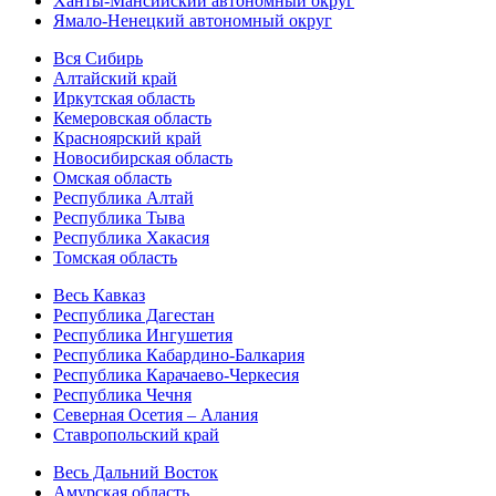
Ханты-Мансийский автономный округ
Ямало-Ненецкий автономный округ
Вся Сибирь
Алтайский край
Иркутская область
Кемеровская область
Красноярский край
Новосибирская область
Омская область
Республика Алтай
Республика Тыва
Республика Хакасия
Томская область
Весь Кавказ
Республика Дагестан
Республика Ингушетия
Республика Кабардино-Балкария
Республика Карачаево-Черкесия
Республика Чечня
Северная Осетия – Алания
Ставропольский край
Весь Дальний Восток
Амурская область