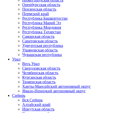
Нижегородская область
Оренбургская область
Пензенская область
Пермский край
Республика Башкортостан
Республика Марий Эл
Республика Мордовия
Республика Татарстан
Самарская область
Саратовская область
Удмуртская республика
Ульяновская область
Чувашская республика
Урал
Весь Урал
Свердловская область
Челябинская область
Курганская область
Тюменская область
Ханты-Мансийский автономный округ
Ямало-Ненецкий автономный округ
Сибирь
Вся Сибирь
Алтайский край
Иркутская область