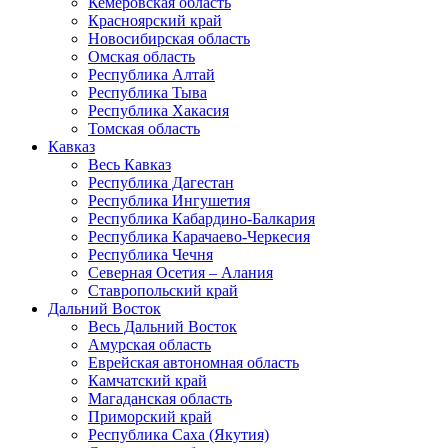
Кемеровская область
Красноярский край
Новосибирская область
Омская область
Республика Алтай
Республика Тыва
Республика Хакасия
Томская область
Кавказ
Весь Кавказ
Республика Дагестан
Республика Ингушетия
Республика Кабардино-Балкария
Республика Карачаево-Черкесия
Республика Чечня
Северная Осетия – Алания
Ставропольский край
Дальний Восток
Весь Дальний Восток
Амурская область
Еврейская автономная область
Камчатский край
Магаданская область
Приморский край
Республика Саха (Якутия)