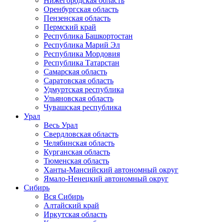
Нижегородская область
Оренбургская область
Пензенская область
Пермский край
Республика Башкортостан
Республика Марий Эл
Республика Мордовия
Республика Татарстан
Самарская область
Саратовская область
Удмуртская республика
Ульяновская область
Чувашская республика
Урал
Весь Урал
Свердловская область
Челябинская область
Курганская область
Тюменская область
Ханты-Мансийский автономный округ
Ямало-Ненецкий автономный округ
Сибирь
Вся Сибирь
Алтайский край
Иркутская область