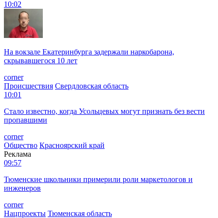
10:02
На вокзале Екатеринбурга задержали наркобарона,
скрывавшегося 10 лет
corner
Происшествия
Свердловская область
10:01
Стало известно, когда Усольцевых могут признать без вести
пропавшими
corner
Общество
Красноярский край
Реклама
09:57
Тюменские школьники примерили роли маркетологов и
инженеров
corner
Нацпроекты
Тюменская область