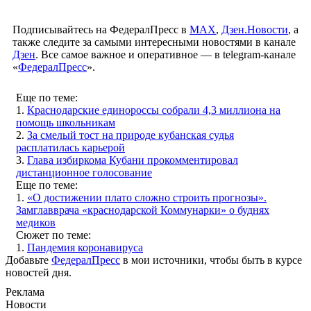
Подписывайтесь на ФедералПресс в
МАХ
,
Дзен.Новости
, а
также следите за самыми интересными новостями в канале
Дзен
. Все самое важное и оперативное — в telegram-канале
«
ФедералПресс
».
Еще по теме:
1.
Краснодарские единороссы собрали 4,3 миллиона на
помощь школьникам
2.
За смелый тост на природе кубанская судья
расплатилась карьерой
3.
Глава избиркома Кубани прокомментировал
дистанционное голосование
Еще по теме:
1.
«О достижении плато сложно строить прогнозы».
Замглавврача «краснодарской Коммунарки» о буднях
медиков
Сюжет по теме:
1.
Пандемия коронавируса
Добавьте
ФедералПресс
в мои источники, чтобы быть в курсе
новостей дня.
Реклама
Новости