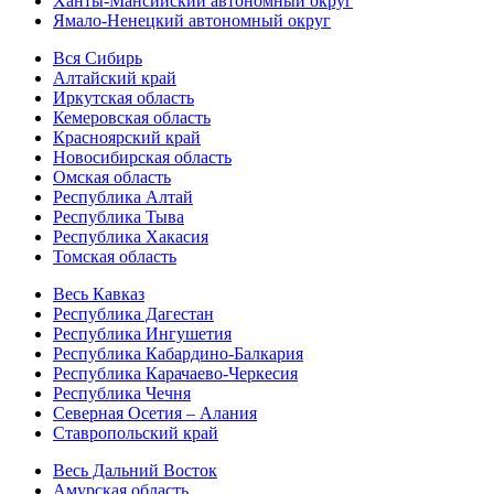
Ханты-Мансийский автономный округ
Ямало-Ненецкий автономный округ
Вся Сибирь
Алтайский край
Иркутская область
Кемеровская область
Красноярский край
Новосибирская область
Омская область
Республика Алтай
Республика Тыва
Республика Хакасия
Томская область
Весь Кавказ
Республика Дагестан
Республика Ингушетия
Республика Кабардино-Балкария
Республика Карачаево-Черкесия
Республика Чечня
Северная Осетия – Алания
Ставропольский край
Весь Дальний Восток
Амурская область