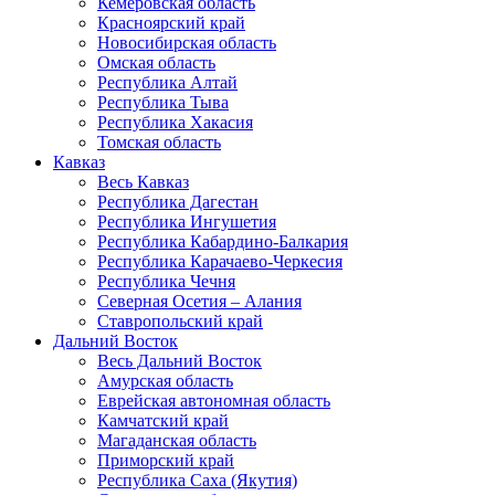
Кемеровская область
Красноярский край
Новосибирская область
Омская область
Республика Алтай
Республика Тыва
Республика Хакасия
Томская область
Кавказ
Весь Кавказ
Республика Дагестан
Республика Ингушетия
Республика Кабардино-Балкария
Республика Карачаево-Черкесия
Республика Чечня
Северная Осетия – Алания
Ставропольский край
Дальний Восток
Весь Дальний Восток
Амурская область
Еврейская автономная область
Камчатский край
Магаданская область
Приморский край
Республика Саха (Якутия)