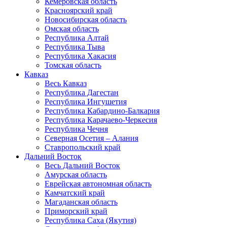
Кемеровская область
Красноярский край
Новосибирская область
Омская область
Республика Алтай
Республика Тыва
Республика Хакасия
Томская область
Кавказ
Весь Кавказ
Республика Дагестан
Республика Ингушетия
Республика Кабардино-Балкария
Республика Карачаево-Черкесия
Республика Чечня
Северная Осетия – Алания
Ставропольский край
Дальний Восток
Весь Дальний Восток
Амурская область
Еврейская автономная область
Камчатский край
Магаданская область
Приморский край
Республика Саха (Якутия)