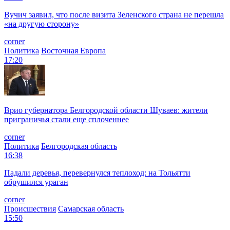
Вучич заявил, что после визита Зеленского страна не перешла
«на другую сторону»
corner
Политика
Восточная Европа
17:20
Врио губернатора Белгородской области Шуваев: жители
приграничья стали еще сплоченнее
corner
Политика
Белгородская область
16:38
Падали деревья, перевернулся теплоход: на Тольятти
обрушился ураган
corner
Происшествия
Самарская область
15:50