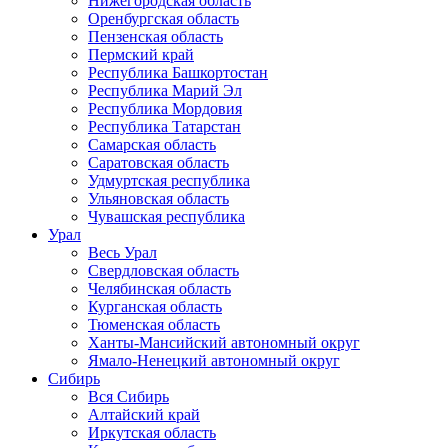
Нижегородская область
Оренбургская область
Пензенская область
Пермский край
Республика Башкортостан
Республика Марий Эл
Республика Мордовия
Республика Татарстан
Самарская область
Саратовская область
Удмуртская республика
Ульяновская область
Чувашская республика
Урал
Весь Урал
Свердловская область
Челябинская область
Курганская область
Тюменская область
Ханты-Мансийский автономный округ
Ямало-Ненецкий автономный округ
Сибирь
Вся Сибирь
Алтайский край
Иркутская область