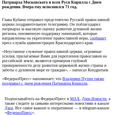
Патриарха Московского и всея Руси Кирилла с Днем
рождения. Вчера ему исполнился 71 год.
Глава Кубани отправил предстоятелю Русской православной
церкви поздравительную телеграмму. Он поблагодарил
патриарха за высокую оценку развития духовной жизни
региона, неизменную поддержку начинаний, которые
направленны на укрепление православной веры,
сообщает
пресс-служба администрации Краснодарского края.
«Неустанное служение православной церкви, огромные
усилия, прилагаемые Вами для укрепления православия на
российской земле, являются примером глубокой
приверженности делу развития церковной жизни страны и
заботы о духовном мире ее граждан», – написал Кондратьев.
«ФедералПресс» напоминает, что
Владимир Путин также
поздравил с днем рождения Патриарха Кирилла
.
Подписывайтесь на ФедералПресс в
МАХ
,
Дзен.Новости
, а
также следите за самыми интересными новостями в канале
Дзен
. Все самое важное и оперативное — в telegram-канале
«
ФедералПресс
».