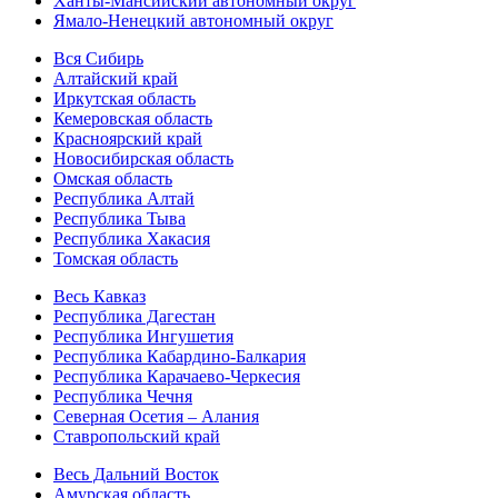
Ханты-Мансийский автономный округ
Ямало-Ненецкий автономный округ
Вся Сибирь
Алтайский край
Иркутская область
Кемеровская область
Красноярский край
Новосибирская область
Омская область
Республика Алтай
Республика Тыва
Республика Хакасия
Томская область
Весь Кавказ
Республика Дагестан
Республика Ингушетия
Республика Кабардино-Балкария
Республика Карачаево-Черкесия
Республика Чечня
Северная Осетия – Алания
Ставропольский край
Весь Дальний Восток
Амурская область