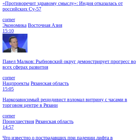
«Противоречит здравому смыслу»: Индия отказалась от
российских Су-57
corner
Экономика
Восточная Азия
15:10
Павел Малков: Рыбновский округ демонстрирует прогресс во
всех сферах развития
corner
Нацпроекты
Рязанская область
15:05
Наркозависимый рецидивист взломал витрину с часами в
торговом центре в Рязани
corner
Происшествия
Рязанская область
14:57
Что известно о пострадавших при падении лифта в