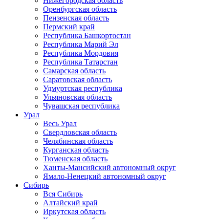
Нижегородская область
Оренбургская область
Пензенская область
Пермский край
Республика Башкортостан
Республика Марий Эл
Республика Мордовия
Республика Татарстан
Самарская область
Саратовская область
Удмуртская республика
Ульяновская область
Чувашская республика
Урал
Весь Урал
Свердловская область
Челябинская область
Курганская область
Тюменская область
Ханты-Мансийский автономный округ
Ямало-Ненецкий автономный округ
Сибирь
Вся Сибирь
Алтайский край
Иркутская область