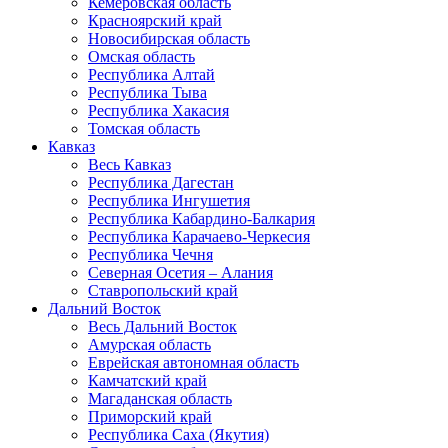
Кемеровская область
Красноярский край
Новосибирская область
Омская область
Республика Алтай
Республика Тыва
Республика Хакасия
Томская область
Кавказ
Весь Кавказ
Республика Дагестан
Республика Ингушетия
Республика Кабардино-Балкария
Республика Карачаево-Черкесия
Республика Чечня
Северная Осетия – Алания
Ставропольский край
Дальний Восток
Весь Дальний Восток
Амурская область
Еврейская автономная область
Камчатский край
Магаданская область
Приморский край
Республика Саха (Якутия)