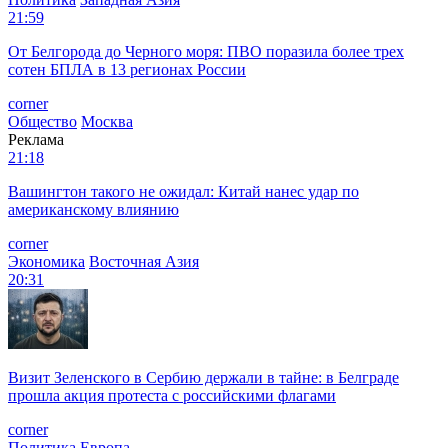
21:59
От Белгорода до Черного моря: ПВО поразила более трех
сотен БПЛА в 13 регионах России
corner
Общество
Москва
Реклама
21:18
Вашингтон такого не ожидал: Китай нанес удар по
американскому влиянию
corner
Экономика
Восточная Азия
20:31
Визит Зеленского в Сербию держали в тайне: в Белграде
прошла акция протеста с российскими флагами
corner
Политика
Европа