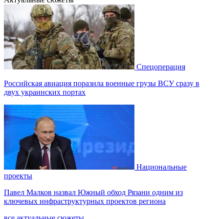
Спецоперация
Российская авиация поразила военные грузы ВСУ сразу в
двух украинских портах
Национальные
проекты
Павел Малков назвал Южный обход Рязани одним из
ключевых инфраструктурных проектов региона
все актуальные сюжеты