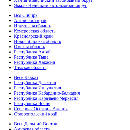
Ханты-Мансийский автономный округ
Ямало-Ненецкий автономный округ
Вся Сибирь
Алтайский край
Иркутская область
Кемеровская область
Красноярский край
Новосибирская область
Омская область
Республика Алтай
Республика Тыва
Республика Хакасия
Томская область
Весь Кавказ
Республика Дагестан
Республика Ингушетия
Республика Кабардино-Балкария
Республика Карачаево-Черкесия
Республика Чечня
Северная Осетия – Алания
Ставропольский край
Весь Дальний Восток
Амурская область