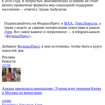
в 2016 году. В непростых экономических условиях не стоит
менять привычные форматы мер социальной поддержки
населения», - отметил Эдхам Акбулатов.
Подписывайтесь на ФедералПресс в
МАХ
,
Дзен.Новости
, а
также следите за самыми интересными новостями в канале
Дзен
. Все самое важное и оперативное — в telegram-канале
«
ФедералПресс
».
Добавьте
ФедералПресс
в мои источники, чтобы быть в курсе
новостей дня.
Реклама
Новости
22:59
Анкара заморозила инициативу: Турция ждет решения Киева
и Москвы по мораторию
corner
Политика
Западная Азия