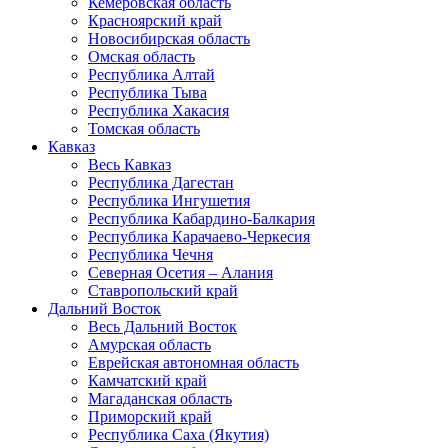
Кемеровская область
Красноярский край
Новосибирская область
Омская область
Республика Алтай
Республика Тыва
Республика Хакасия
Томская область
Кавказ
Весь Кавказ
Республика Дагестан
Республика Ингушетия
Республика Кабардино-Балкария
Республика Карачаево-Черкесия
Республика Чечня
Северная Осетия – Алания
Ставропольский край
Дальний Восток
Весь Дальний Восток
Амурская область
Еврейская автономная область
Камчатский край
Магаданская область
Приморский край
Республика Саха (Якутия)