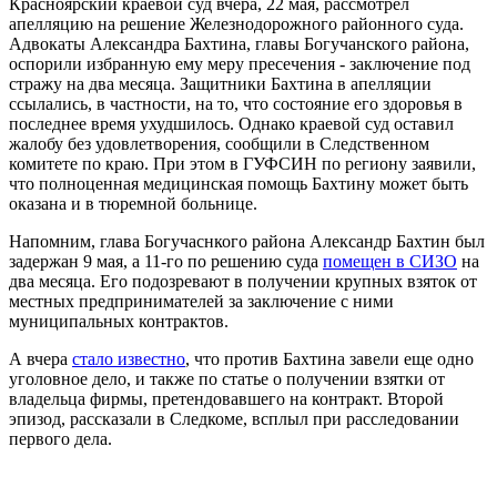
Красноярский краевой суд вчера, 22 мая, рассмотрел
апелляцию на решение Железнодорожного районного суда.
Адвокаты Александра Бахтина, главы Богучанского района,
оспорили избранную ему меру пресечения - заключение под
стражу на два месяца. Защитники Бахтина в апелляции
ссылались, в частности, на то, что состояние его здоровья в
последнее время ухудшилось. Однако краевой суд оставил
жалобу без удовлетворения, сообщили в Следственном
комитете по краю. При этом в ГУФСИН по региону заявили,
что полноценная медицинская помощь Бахтину может быть
оказана и в тюремной больнице.
Напомним, глава Богучаснкого района Александр Бахтин был
задержан 9 мая, а 11-го по решению суда
помещен в СИЗО
на
два месяца. Его подозревают в получении крупных взяток от
местных предпринимателей за заключение с ними
муниципальных контрактов.
А вчера
стало известно
, что против Бахтина завели еще одно
уголовное дело, и также по статье о получении взятки от
владельца фирмы, претендовавшего на контракт. Второй
эпизод, рассказали в Следкоме, всплыл при расследовании
первого дела.