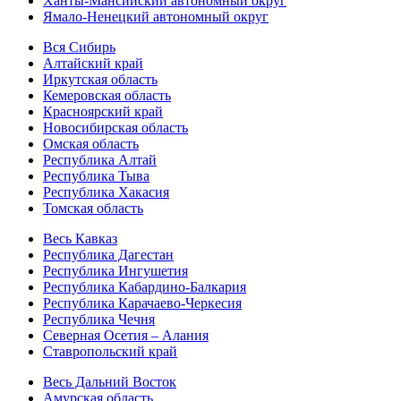
Ханты-Мансийский автономный округ
Ямало-Ненецкий автономный округ
Вся Сибирь
Алтайский край
Иркутская область
Кемеровская область
Красноярский край
Новосибирская область
Омская область
Республика Алтай
Республика Тыва
Республика Хакасия
Томская область
Весь Кавказ
Республика Дагестан
Республика Ингушетия
Республика Кабардино-Балкария
Республика Карачаево-Черкесия
Республика Чечня
Северная Осетия – Алания
Ставропольский край
Весь Дальний Восток
Амурская область