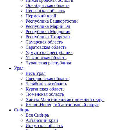
Нижегородская область
Оренбургская область
Пензенская область
Пермский край
Республика Башкортостан
Республика Марий Эл
Республика Мордовия
Республика Татарстан
Самарская область
Саратовская область
Удмуртская республика
Ульяновская область
Чувашская республика
Урал
Весь Урал
Свердловская область
Челябинская область
Курганская область
Тюменская область
Ханты-Мансийский автономный округ
Ямало-Ненецкий автономный округ
Сибирь
Вся Сибирь
Алтайский край
Иркутская область