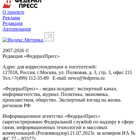
О проекте
Реклама
Редакция
Авторизация
2007-2026 ©
Редакция «
ФедералПресс
»
Адрес для корреспонденции и посетителей:
127018
, Россия, г.
Москва
,
ул. Полковая, д. 3, стр. 3
, офис 211
Тел.
+7(499) 112-35-89
E-mail:
news@fedpress.ru
«ФедералПресс» - медиа-холдинг: экспертный канал,
информагентства, журнал. Политика, экономика,
происшествия, общество. Экспертный взгляд на жизнь
регионов РФ
Информационное агентство «ФедералПресс»
(зарегистрировано Федеральной службой по надзору в сфере
связи, информационных технологий и массовых
коммуникаций (Роскомнадзор) 21.07.2023г. за номером ИА №
ФС 77 – 85577)