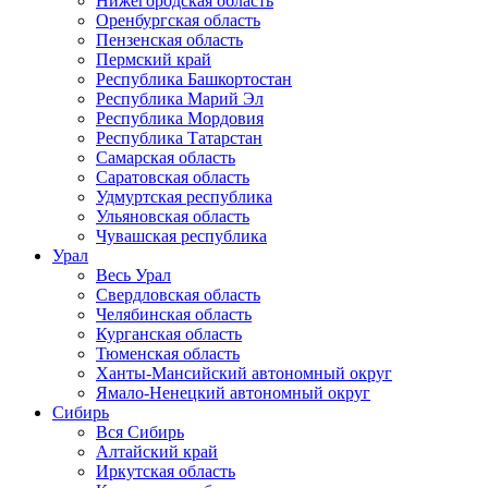
Нижегородская область
Оренбургская область
Пензенская область
Пермский край
Республика Башкортостан
Республика Марий Эл
Республика Мордовия
Республика Татарстан
Самарская область
Саратовская область
Удмуртская республика
Ульяновская область
Чувашская республика
Урал
Весь Урал
Свердловская область
Челябинская область
Курганская область
Тюменская область
Ханты-Мансийский автономный округ
Ямало-Ненецкий автономный округ
Сибирь
Вся Сибирь
Алтайский край
Иркутская область