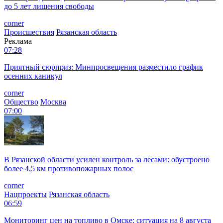
до 5 лет лишения свободы
corner
Происшествия
Рязанская область
Реклама
07:28
Приятный сюрприз: Минпросвещения разместило график
осенних каникул
corner
Общество
Москва
07:00
В Рязанской области усилен контроль за лесами: обустроено
более 4,5 км противопожарных полос
corner
Нацпроекты
Рязанская область
06:59
Мониторинг цен на топливо в Омске: ситуация на 8 августа