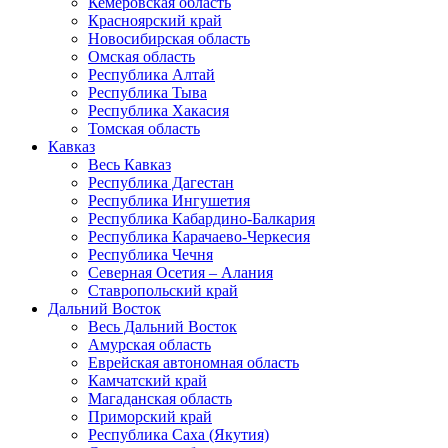
Кемеровская область
Красноярский край
Новосибирская область
Омская область
Республика Алтай
Республика Тыва
Республика Хакасия
Томская область
Кавказ
Весь Кавказ
Республика Дагестан
Республика Ингушетия
Республика Кабардино-Балкария
Республика Карачаево-Черкесия
Республика Чечня
Северная Осетия – Алания
Ставропольский край
Дальний Восток
Весь Дальний Восток
Амурская область
Еврейская автономная область
Камчатский край
Магаданская область
Приморский край
Республика Саха (Якутия)