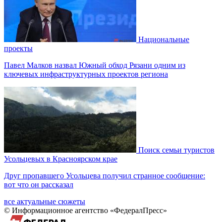
Национальные
проекты
Павел Малков назвал Южный обход Рязани одним из
ключевых инфраструктурных проектов региона
Поиск семьи туристов
Усольцевых в Красноярском крае
Друг пропавшего Усольцева получил странное сообщение:
вот что он рассказал
все актуальные сюжеты
© Информационное агентство «ФедералПресс»