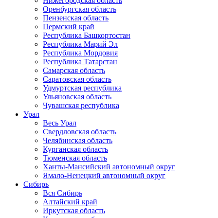
Нижегородская область
Оренбургская область
Пензенская область
Пермский край
Республика Башкортостан
Республика Марий Эл
Республика Мордовия
Республика Татарстан
Самарская область
Саратовская область
Удмуртская республика
Ульяновская область
Чувашская республика
Урал
Весь Урал
Свердловская область
Челябинская область
Курганская область
Тюменская область
Ханты-Мансийский автономный округ
Ямало-Ненецкий автономный округ
Сибирь
Вся Сибирь
Алтайский край
Иркутская область