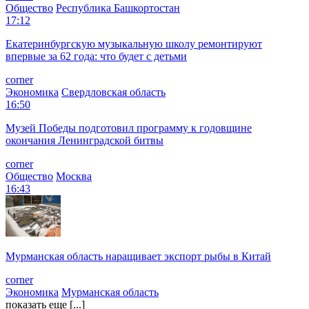
Общество
Республика Башкортостан
17:12
Екатеринбургскую музыкальную школу ремонтируют
впервые за 62 года: что будет с детьми
corner
Экономика
Свердловская область
16:50
Музей Победы подготовил программу к годовщине
окончания Ленинградской битвы
corner
Общество
Москва
16:43
Мурманская область наращивает экспорт рыбы в Китай
corner
Экономика
Мурманская область
показать еще [...]