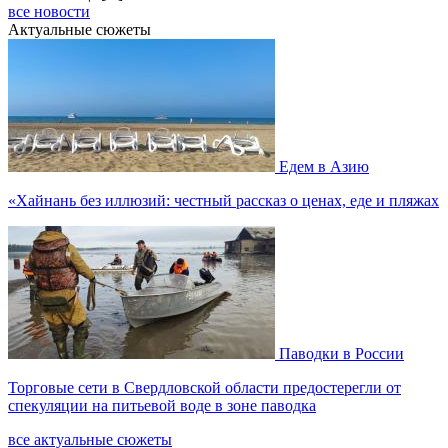
все новости
Актуальные сюжеты
Едем в Азию
«Хайнань без иллюзий: честный рассказ о ценах, еде и пляжах
Паводки в России
Торговые сети в Свердловской области предостерегли от
спекуляции на питьевой воде в зоне паводка
все актуальные сюжеты