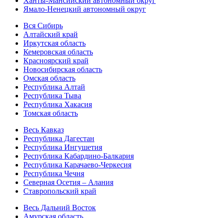
Ханты-Мансийский автономный округ
Ямало-Ненецкий автономный округ
Вся Сибирь
Алтайский край
Иркутская область
Кемеровская область
Красноярский край
Новосибирская область
Омская область
Республика Алтай
Республика Тыва
Республика Хакасия
Томская область
Весь Кавказ
Республика Дагестан
Республика Ингушетия
Республика Кабардино-Балкария
Республика Карачаево-Черкесия
Республика Чечня
Северная Осетия – Алания
Ставропольский край
Весь Дальний Восток
Амурская область