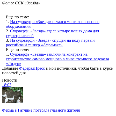
Фото: ССК «Звезда»
Еще по теме:
1.
На судоверфи «Звезда» начался монтаж насосного
оборудования
2.
Судоверфь «Звезда» сдала четыре новых дома для
судостроителей
3.
На судоверфи «Звезда» спущен на воду первый
российский танкер «Афрамакс»
Еще по теме:
1.
Судоверфь «Звезда» заключила контракт на
строительство самого мощного в мире атомного ледокола
«Лидер»
Добавьте
ФедералПресс
в мои источники, чтобы быть в курсе
новостей дня.
Новости
18:03
Ферма в Гатчине потеряла главного жителя