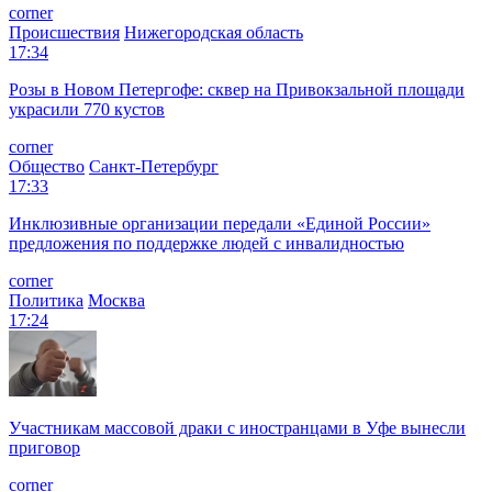
corner
Происшествия
Нижегородская область
17:34
Розы в Новом Петергофе: сквер на Привокзальной площади
украсили 770 кустов
corner
Общество
Санкт-Петербург
17:33
Инклюзивные организации передали «Единой России»
предложения по поддержке людей с инвалидностью
corner
Политика
Москва
17:24
Участникам массовой драки с иностранцами в Уфе вынесли
приговор
corner