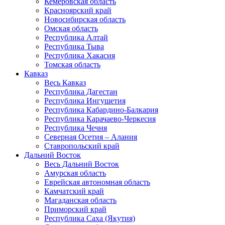
Кемеровская область
Красноярский край
Новосибирская область
Омская область
Республика Алтай
Республика Тыва
Республика Хакасия
Томская область
Кавказ
Весь Кавказ
Республика Дагестан
Республика Ингушетия
Республика Кабардино-Балкария
Республика Карачаево-Черкесия
Республика Чечня
Северная Осетия – Алания
Ставропольский край
Дальний Восток
Весь Дальний Восток
Амурская область
Еврейская автономная область
Камчатский край
Магаданская область
Приморский край
Республика Саха (Якутия)