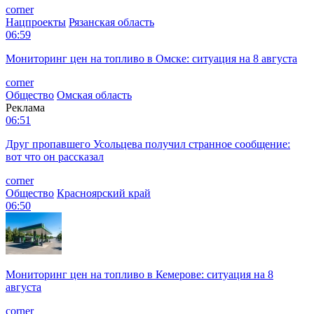
corner
Нацпроекты
Рязанская область
06:59
Мониторинг цен на топливо в Омске: ситуация на 8 августа
corner
Общество
Омская область
Реклама
06:51
Друг пропавшего Усольцева получил странное сообщение:
вот что он рассказал
corner
Общество
Красноярский край
06:50
Мониторинг цен на топливо в Кемерове: ситуация на 8
августа
corner