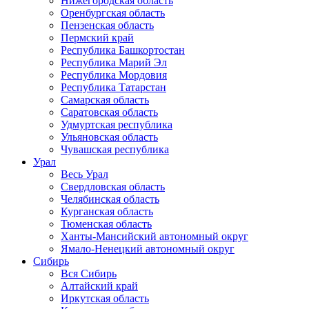
Нижегородская область
Оренбургская область
Пензенская область
Пермский край
Республика Башкортостан
Республика Марий Эл
Республика Мордовия
Республика Татарстан
Самарская область
Саратовская область
Удмуртская республика
Ульяновская область
Чувашская республика
Урал
Весь Урал
Свердловская область
Челябинская область
Курганская область
Тюменская область
Ханты-Мансийский автономный округ
Ямало-Ненецкий автономный округ
Сибирь
Вся Сибирь
Алтайский край
Иркутская область