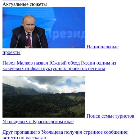
Актуальные сюжеты
Национальные
проекты
Павел Малков назвал Южный обход Рязани одним из
ключевых инфраструктурных проектов региона
Поиск семьи туристов
Усольцевых в Красноярском крае
Друг пропавшего Усольцева получил странное сообщение:
вот что он рассказал