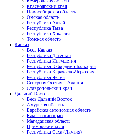
Кемеровская область
Красноярский край
Новосибирская область
Омская область
Республика Алтай
Республика Тыва
Республика Хакасия
Томская область
Кавказ
Весь Кавказ
Республика Дагестан
Республика Ингушетия
Республика Кабардино-Балкария
Республика Карачаево-Черкесия
Республика Чечня
Северная Осетия – Алания
Ставропольский край
Дальний Восток
Весь Дальний Восток
Амурская область
Еврейская автономная область
Камчатский край
Магаданская область
Приморский край
Республика Саха (Якутия)