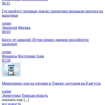
06:11
Где пройдут грозовые дожди: синоптики раскрыли прогноз на
выходные
corner
Экология
Москва
06:03
Бонус от санкций: Путин решил давнюю российскую
проблему
corner
Финансы
Восточная Азия
05:59
Мониторинг цен на топливо в Томске: ситуация на 8 августа
corner
Энергетика
Томская область
показать еще [...]
все новости