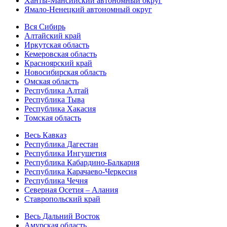
Ханты-Мансийский автономный округ
Ямало-Ненецкий автономный округ
Вся Сибирь
Алтайский край
Иркутская область
Кемеровская область
Красноярский край
Новосибирская область
Омская область
Республика Алтай
Республика Тыва
Республика Хакасия
Томская область
Весь Кавказ
Республика Дагестан
Республика Ингушетия
Республика Кабардино-Балкария
Республика Карачаево-Черкесия
Республика Чечня
Северная Осетия – Алания
Ставропольский край
Весь Дальний Восток
Амурская область