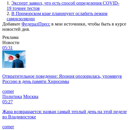
1.
Эксперт заявил, что есть способ определения COVID-
19 точнее тестов
2.
В Приморском крае планируют ослабить режим
самоизоляции
Добавьте
ФедералПресс
в мои источники, чтобы быть в курсе
новостей дня.
Реклама
Новости
05:31
Отвратительное поведение: Япония опозорилась, упомянув
Россию в день памяти Хиросимы
corner
Политика
Москва
05:27
Жара возвращается: назван самый теплый день на этой неделе
во Владивостоке
corner