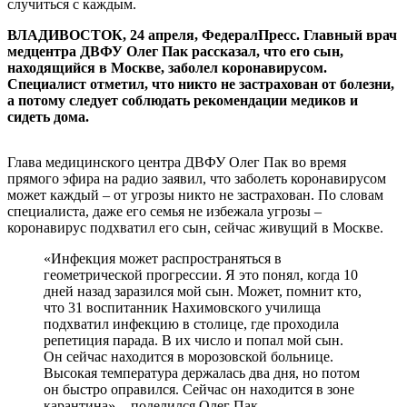
случиться с каждым.
ВЛАДИВОСТОК, 24 апреля, ФедералПресс. Главный врач
медцентра ДВФУ Олег Пак рассказал, что его сын,
находящийся в Москве, заболел коронавирусом.
Специалист отметил, что никто не застрахован от болезни,
а потому следует соблюдать рекомендации медиков и
сидеть дома.
Глава медицинского центра ДВФУ Олег Пак во время
прямого эфира на радио заявил, что заболеть коронавирусом
может каждый – от угрозы никто не застрахован. По словам
специалиста, даже его семья не избежала угрозы –
коронавирус подхватил его сын, сейчас живущий в Москве.
«Инфекция может распространяться в
геометрической прогрессии. Я это понял, когда 10
дней назад заразился мой сын. Может, помнит кто,
что 31 воспитанник Нахимовского училища
подхватил инфекцию в столице, где проходила
репетиция парада. В их число и попал мой сын.
Он сейчас находится в морозовской больнице.
Высокая температура держалась два дня, но потом
он быстро оправился. Сейчас он находится в зоне
карантина», - поделился Олег Пак.