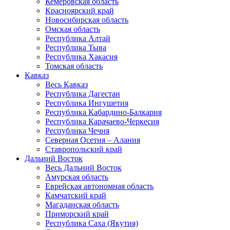
Кемеровская область
Красноярский край
Новосибирская область
Омская область
Республика Алтай
Республика Тыва
Республика Хакасия
Томская область
Кавказ
Весь Кавказ
Республика Дагестан
Республика Ингушетия
Республика Кабардино-Балкария
Республика Карачаево-Черкесия
Республика Чечня
Северная Осетия – Алания
Ставропольский край
Дальний Восток
Весь Дальний Восток
Амурская область
Еврейская автономная область
Камчатский край
Магаданская область
Приморский край
Республика Саха (Якутия)