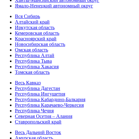
Ханты-Мансийский автономный округ
Ямало-Ненецкий автономный округ
Вся Сибирь
Алтайский край
Иркутская область
Кемеровская область
Красноярский край
Новосибирская область
Омская область
Республика Алтай
Республика Тыва
Республика Хакасия
Томская область
Весь Кавказ
Республика Дагестан
Республика Ингушетия
Республика Кабардино-Балкария
Республика Карачаево-Черкесия
Республика Чечня
Северная Осетия – Алания
Ставропольский край
Весь Дальний Восток
Амурская область