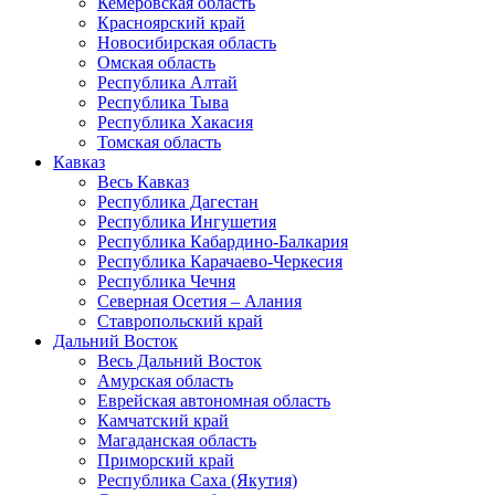
Кемеровская область
Красноярский край
Новосибирская область
Омская область
Республика Алтай
Республика Тыва
Республика Хакасия
Томская область
Кавказ
Весь Кавказ
Республика Дагестан
Республика Ингушетия
Республика Кабардино-Балкария
Республика Карачаево-Черкесия
Республика Чечня
Северная Осетия – Алания
Ставропольский край
Дальний Восток
Весь Дальний Восток
Амурская область
Еврейская автономная область
Камчатский край
Магаданская область
Приморский край
Республика Саха (Якутия)