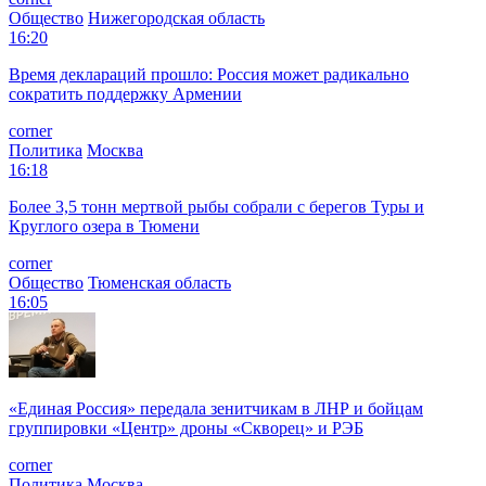
Общество
Нижегородская область
16:20
Время деклараций прошло: Россия может радикально
сократить поддержку Армении
corner
Политика
Москва
16:18
Более 3,5 тонн мертвой рыбы собрали с берегов Туры и
Круглого озера в Тюмени
corner
Общество
Тюменская область
16:05
«Единая Россия» передала зенитчикам в ЛНР и бойцам
группировки «Центр» дроны «Скворец» и РЭБ
corner
Политика
Москва