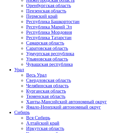
Нижегородская область
Оренбургская область
Пензенская область
Пермский край
Республика Башкортостан
Республика Марий Эл
Республика Мордовия
Республика Татарстан
Самарская область
Саратовская область
Удмуртская республика
Ульяновская область
Чувашская республика
Урал
Весь Урал
Свердловская область
Челябинская область
Курганская область
Тюменская область
Ханты-Мансийский автономный округ
Ямало-Ненецкий автономный округ
Сибирь
Вся Сибирь
Алтайский край
Иркутская область