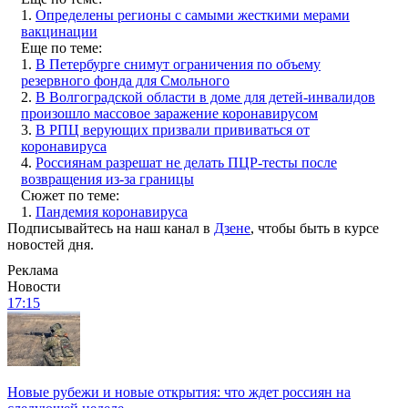
1.
Определены регионы с самыми жесткими мерами
вакцинации
Еще по теме:
1.
В Петербурге снимут ограничения по объему
резервного фонда для Смольного
2.
В Волгоградской области в доме для детей-инвалидов
произошло массовое заражение коронавирусом
3.
В РПЦ верующих призвали прививаться от
коронавируса
4.
Россиянам разрешат не делать ПЦР-тесты после
возвращения из-за границы
Сюжет по теме:
1.
Пандемия коронавируса
Подписывайтесь на наш канал в
Дзене
, чтобы быть в курсе
новостей дня.
Реклама
Новости
17:15
Новые рубежи и новые открытия: что ждет россиян на