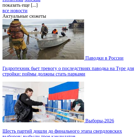
показать еще [...]
все новости
Актуальные сюжеты
Паводки в России
Гидротехник бьет тревогу о последствиях паводка на Туре для
стройки: поймы должны стать парками
Выборы-2026
Шесть партий дошли до финального этапа свердловских
выборов: выбыли трое кандидатов