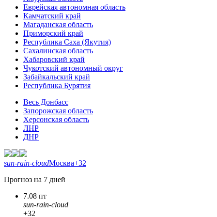
Еврейская автономная область
Камчатский край
Магаданская область
Приморский край
Республика Саха (Якутия)
Сахалинская область
Хабаровский край
Чукотский автономный округ
Забайкальский край
Республика Бурятия
Весь Донбасс
Запорожская область
Херсонская область
ЛНР
ДНР
sun-rain-cloud
Москва
+32
Прогноз на 7 дней
7.08 пт
sun-rain-cloud
+32