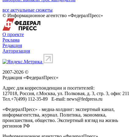
все актуальные сюжеты
© Информационное агентство «ФедералПресс»
О проекте
Реклама
Редакция
Авторизация
2007-2026 ©
Редакция «
ФедералПресс
»
Адрес для корреспонденции и посетителей:
127018
, Россия, г.
Москва
,
ул. Полковая, д. 3, стр. 3
, офис 211
Тел.
+7(499) 112-35-89
E-mail:
news@fedpress.ru
«ФедералПресс» - медиа-холдинг: экспертный канал,
информагентства, журнал. Политика, экономика,
происшествия, общество. Экспертный взгляд на жизнь
регионов РФ
Информационное агентство «ФедералПресс»