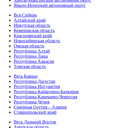
Ханты-Мансийский автономный округ
Ямало-Ненецкий автономный округ
Вся Сибирь
Алтайский край
Иркутская область
Кемеровская область
Красноярский край
Новосибирская область
Омская область
Республика Алтай
Республика Тыва
Республика Хакасия
Томская область
Весь Кавказ
Республика Дагестан
Республика Ингушетия
Республика Кабардино-Балкария
Республика Карачаево-Черкесия
Республика Чечня
Северная Осетия – Алания
Ставропольский край
Весь Дальний Восток
Амурская область