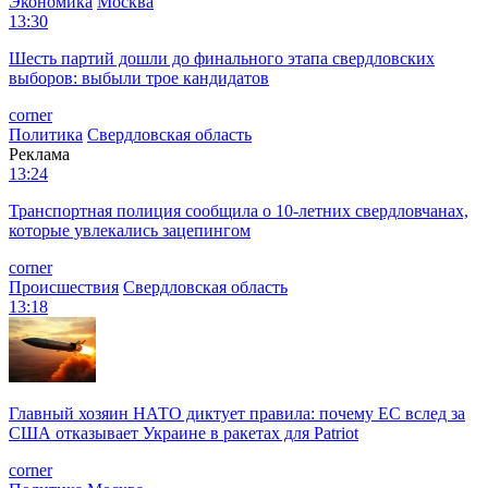
Экономика
Москва
13:30
Шесть партий дошли до финального этапа свердловских
выборов: выбыли трое кандидатов
corner
Политика
Свердловская область
Реклама
13:24
Транспортная полиция сообщила о 10-летних свердловчанах,
которые увлекались зацепингом
corner
Происшествия
Свердловская область
13:18
Главный хозяин НАТО диктует правила: почему ЕС вслед за
США отказывает Украине в ракетах для Patriot
corner