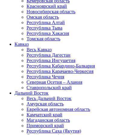
Кемеровская область
Красноярский край
Новосибирская область
Омская область
Республика Алтай
Республика Тыва
Республика Хакасия
Томская область
Кавказ
Весь Кавказ
Республика Дагестан
Республика Ингушетия
Республика Кабардино-Балкария
Республика Карачаево-Черкесия
Республика Чечня
Северная Осетия – Алания
Ставропольский край
Дальний Восток
Весь Дальний Восток
Амурская область
Еврейская автономная область
Камчатский край
Магаданская область
Приморский край
Республика Саха (Якутия)