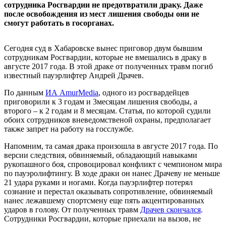
сотрудника Росгвардии не предотвратили драку. Даже
после освобождения из мест лишения свободы они не
смогут работать в госорганах.
Сегодня суд в Хабаровске вынес приговор двум бывшим
сотрудникам Росгвардии, которые не вмешались в драку в
августе 2017 года. В этой драке от полученных травм погиб
известный пауэрлифтер Андрей Драчев.
По данным
ИА AmurMedia
, одного из росгвардейцев
приговорили к 3 годам и 3месяцам лишения свободы, а
второго – к 2 годам и 8 месяцам. Статья, по которой судили
обоих сотрудников вневедомственой охраны, предполагает
также запрет на работу на госслужбе.
Напомним, та самая драка произошла в августе 2017 года. По
версии следствия, обвиняемый, обладающий навыками
рукопашного боя, спровоцировал конфликт с чемпионом мира
по пауэролифтингу. В ходе драки он нанес Драчеву не меньше
21 удара руками и ногами. Когда пауэрлифтер потерял
сознание и перестал оказывать сопротивление, обвиняемый
нанес лежавшему спортсмену еще пять акцентированных
ударов в голову. От полученных травм
Драчев скончался
.
Сотрудники Росгвардии, которые приехали на вызов, не