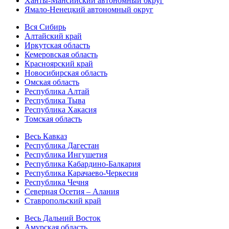
Ханты-Мансийский автономный округ
Ямало-Ненецкий автономный округ
Вся Сибирь
Алтайский край
Иркутская область
Кемеровская область
Красноярский край
Новосибирская область
Омская область
Республика Алтай
Республика Тыва
Республика Хакасия
Томская область
Весь Кавказ
Республика Дагестан
Республика Ингушетия
Республика Кабардино-Балкария
Республика Карачаево-Черкесия
Республика Чечня
Северная Осетия – Алания
Ставропольский край
Весь Дальний Восток
Амурская область