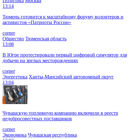
Политика
Москва
13:14
Тюмень готовится к масштабному форуму волонтеров и
активистов «Патриоты России»
corner
Общество
Тюменская область
13:08
В Югре протестировали первый цифровой симулятор для
добычи на зрелых месторождениях
corner
Энергетика
Ханты-Мансийский автономный округ
13:04
Чувашскую топливную компанию включили в реестр
недобросовестных поставщиков
corner
Экономика
Чувашская республика