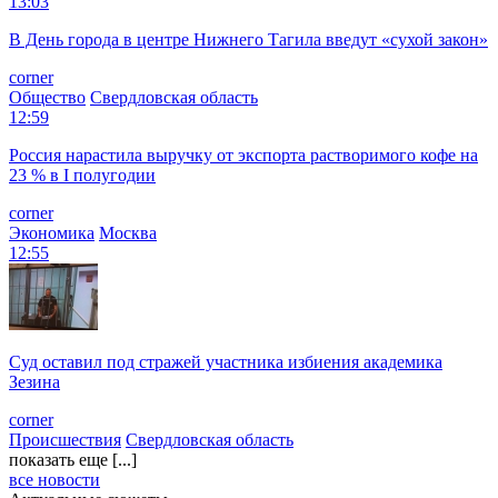
13:03
В День города в центре Нижнего Тагила введут «сухой закон»
corner
Общество
Свердловская область
12:59
Россия нарастила выручку от экспорта растворимого кофе на
23 % в I полугодии
corner
Экономика
Москва
12:55
Суд оставил под стражей участника избиения академика
Зезина
corner
Происшествия
Свердловская область
показать еще [...]
все новости