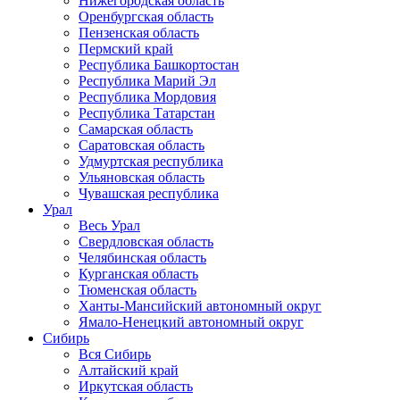
Нижегородская область
Оренбургская область
Пензенская область
Пермский край
Республика Башкортостан
Республика Марий Эл
Республика Мордовия
Республика Татарстан
Самарская область
Саратовская область
Удмуртская республика
Ульяновская область
Чувашская республика
Урал
Весь Урал
Свердловская область
Челябинская область
Курганская область
Тюменская область
Ханты-Мансийский автономный округ
Ямало-Ненецкий автономный округ
Сибирь
Вся Сибирь
Алтайский край
Иркутская область