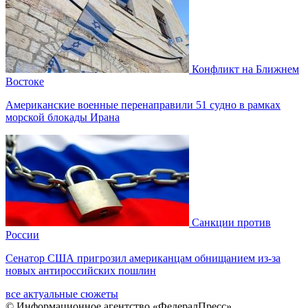
Конфликт на Ближнем
Востоке
Американские военные перенаправили 51 судно в рамках
морской блокады Ирана
Санкции против
России
Сенатор США пригрозил американцам обнищанием из-за
новых антироссийских пошлин
все актуальные сюжеты
© Информационное агентство «ФедералПресс»