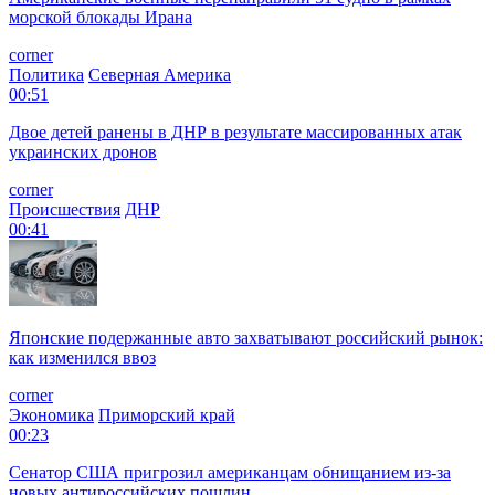
морской блокады Ирана
corner
Политика
Северная Америка
00:51
Двое детей ранены в ДНР в результате массированных атак
украинских дронов
corner
Происшествия
ДНР
00:41
Японские подержанные авто захватывают российский рынок:
как изменился ввоз
corner
Экономика
Приморский край
00:23
Сенатор США пригрозил американцам обнищанием из-за
новых антироссийских пошлин