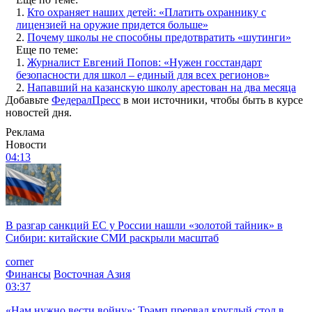
1.
Кто охраняет наших детей: «Платить охраннику с
лицензией на оружие придется больше»
2.
Почему школы не способны предотвратить «шутинги»
Еще по теме:
1.
Журналист Евгений Попов: «Нужен госстандарт
безопасности для школ – единый для всех регионов»
2.
Напавший на казанскую школу арестован на два месяца
Добавьте
ФедералПресс
в мои источники, чтобы быть в курсе
новостей дня.
Реклама
Новости
04:13
В разгар санкций ЕС у России нашли «золотой тайник» в
Сибири: китайские СМИ раскрыли масштаб
corner
Финансы
Восточная Азия
03:37
«Нам нужно вести войну»: Трамп прервал круглый стол в