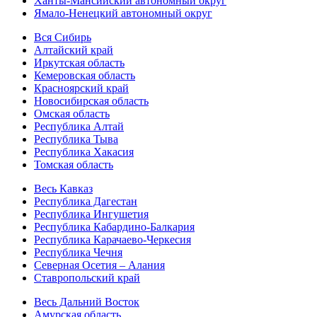
Ханты-Мансийский автономный округ
Ямало-Ненецкий автономный округ
Вся Сибирь
Алтайский край
Иркутская область
Кемеровская область
Красноярский край
Новосибирская область
Омская область
Республика Алтай
Республика Тыва
Республика Хакасия
Томская область
Весь Кавказ
Республика Дагестан
Республика Ингушетия
Республика Кабардино-Балкария
Республика Карачаево-Черкесия
Республика Чечня
Северная Осетия – Алания
Ставропольский край
Весь Дальний Восток
Амурская область