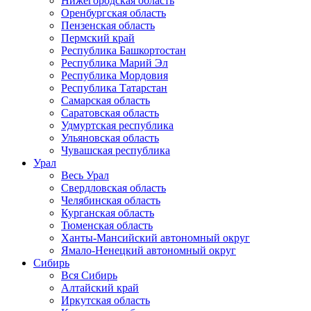
Нижегородская область
Оренбургская область
Пензенская область
Пермский край
Республика Башкортостан
Республика Марий Эл
Республика Мордовия
Республика Татарстан
Самарская область
Саратовская область
Удмуртская республика
Ульяновская область
Чувашская республика
Урал
Весь Урал
Свердловская область
Челябинская область
Курганская область
Тюменская область
Ханты-Мансийский автономный округ
Ямало-Ненецкий автономный округ
Сибирь
Вся Сибирь
Алтайский край
Иркутская область