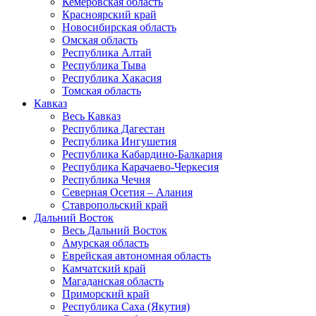
Кемеровская область
Красноярский край
Новосибирская область
Омская область
Республика Алтай
Республика Тыва
Республика Хакасия
Томская область
Кавказ
Весь Кавказ
Республика Дагестан
Республика Ингушетия
Республика Кабардино-Балкария
Республика Карачаево-Черкесия
Республика Чечня
Северная Осетия – Алания
Ставропольский край
Дальний Восток
Весь Дальний Восток
Амурская область
Еврейская автономная область
Камчатский край
Магаданская область
Приморский край
Республика Саха (Якутия)