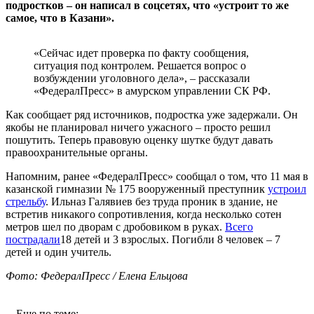
подростков – он написал в соцсетях, что «устроит то же
самое, что в Казани».
«Сейчас идет проверка по факту сообщения,
ситуация под контролем. Решается вопрос о
возбуждении уголовного дела», – рассказали
«ФедералПресс» в амурском управлении СК РФ.
Как сообщает ряд источников, подростка уже задержали. Он
якобы не планировал ничего ужасного – просто решил
пошутить. Теперь правовую оценку шутке будут давать
правоохранительные органы.
Напомним, ранее «ФедералПресс» сообщал о том, что 11 мая в
казанской гимназии № 175 вооруженный преступник
устроил
стрельбу
. Ильназ Галявиев без труда проник в здание, не
встретив никакого сопротивления, когда несколько сотен
метров шел по дворам с дробовиком в руках.
Всего
пострадали
18 детей и 3 взрослых. Погибли 8 человек – 7
детей и один учитель.
Фото: ФедералПресс / Елена Ельцова
Еще по теме: