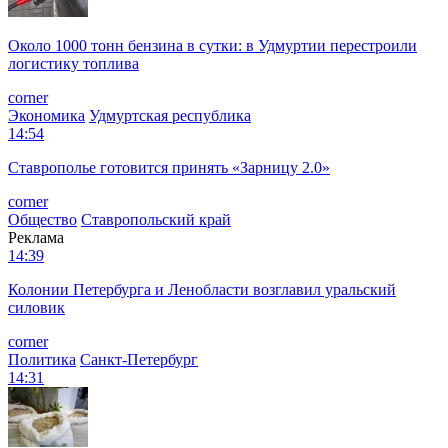
Около 1000 тонн бензина в сутки: в Удмуртии перестроили
логистику топлива
corner
Экономика
Удмуртская республика
14:54
Ставрополье готовится принять «Зарницу 2.0»
corner
Общество
Ставропольский край
Реклама
14:39
Колонии Петербурга и Ленобласти возглавил уральский
силовик
corner
Политика
Санкт-Петербург
14:31