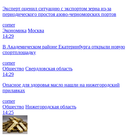
Эксперт оценил ситуацию с экспортом зерна из-за
периодического простоя азово-черноморских портов
corner
Экономика
Москва
14:29
В Академическом районе Екатеринбурга открыли новую
спортплощадку
corner
Общество
Свердловская область
14:29
Опасное для здоровья масло нашли на нижегородский
прилавках
corner
Общество
Нижегородская область
14:25