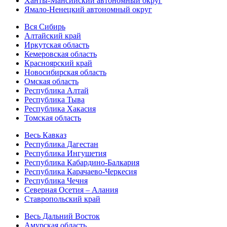
Ханты-Мансийский автономный округ
Ямало-Ненецкий автономный округ
Вся Сибирь
Алтайский край
Иркутская область
Кемеровская область
Красноярский край
Новосибирская область
Омская область
Республика Алтай
Республика Тыва
Республика Хакасия
Томская область
Весь Кавказ
Республика Дагестан
Республика Ингушетия
Республика Кабардино-Балкария
Республика Карачаево-Черкесия
Республика Чечня
Северная Осетия – Алания
Ставропольский край
Весь Дальний Восток
Амурская область