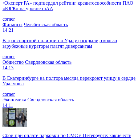
«Эксперт РА» подтвердил рейтинг кредитоспособности ПАО
«ЮГК» на уровне ruAА
corner
Финансы
Челябинская область
14:21
В транспортной полиции по Уралу раскрыли, сколько
зарубежные кураторы платят диверсантам
corner
Общество
Свердловская область
14:13
В Екатеринбурге на полтора месяца перекроют улицу в сердце
Уралмаша
corner
Экономика
Свердловская область
14:11
Сбои при оплате парковки по СМС в Петербурге: какие есть