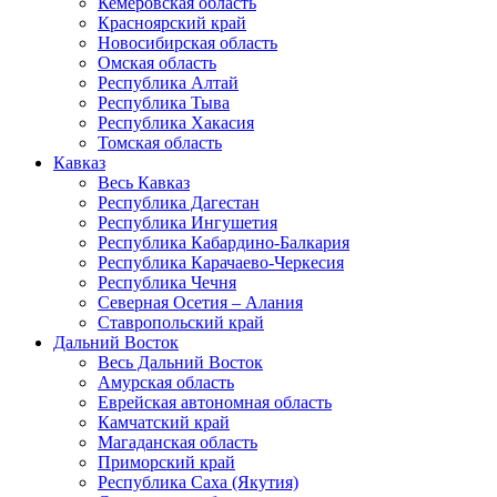
Кемеровская область
Красноярский край
Новосибирская область
Омская область
Республика Алтай
Республика Тыва
Республика Хакасия
Томская область
Кавказ
Весь Кавказ
Республика Дагестан
Республика Ингушетия
Республика Кабардино-Балкария
Республика Карачаево-Черкесия
Республика Чечня
Северная Осетия – Алания
Ставропольский край
Дальний Восток
Весь Дальний Восток
Амурская область
Еврейская автономная область
Камчатский край
Магаданская область
Приморский край
Республика Саха (Якутия)