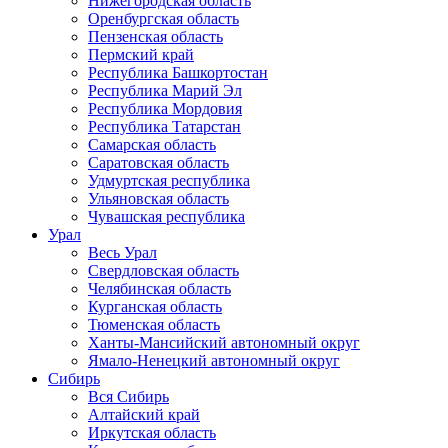
Нижегородская область
Оренбургская область
Пензенская область
Пермский край
Республика Башкортостан
Республика Марий Эл
Республика Мордовия
Республика Татарстан
Самарская область
Саратовская область
Удмуртская республика
Ульяновская область
Чувашская республика
Урал
Весь Урал
Свердловская область
Челябинская область
Курганская область
Тюменская область
Ханты-Мансийский автономный округ
Ямало-Ненецкий автономный округ
Сибирь
Вся Сибирь
Алтайский край
Иркутская область