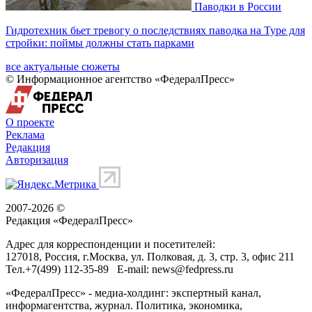
Паводки в России
Гидротехник бьет тревогу о последствиях паводка на Туре для
стройки: поймы должны стать парками
все актуальные сюжеты
© Информационное агентство «ФедералПресс»
О проекте
Реклама
Редакция
Авторизация
2007-2026 ©
Редакция «
ФедералПресс
»
Адрес для корреспонденции и посетителей:
127018
, Россия, г.
Москва
,
ул. Полковая, д. 3, стр. 3
, офис 211
Тел.
+7(499) 112-35-89
E-mail:
news@fedpress.ru
«ФедералПресс» - медиа-холдинг: экспертный канал,
информагентства, журнал. Политика, экономика,