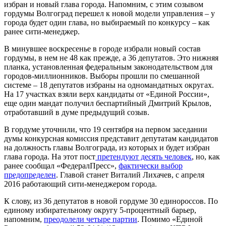
избран и новый глава города. Напомним, с этим созывом
гордумы Волгоград перешел к новой модели управления – у
города будет один глава, но выбираемый по конкурсу – как
ранее сити-менеджер.
В минувшее воскресенье в городе избрали новый состав
гордумы, в нем не 48 как прежде, а 36 депутатов. Это нижняя
планка, установленная федеральным законодательством для
городов-миллионников. Выборы прошли по смешанной
системе – 18 депутатов избраны на одномандатных округах.
На 17 участках взяли верх кандидаты от «Единой России»,
еще один мандат получил беспартийный Дмитрий Крылов,
отработавший в думе предыдущий созыв.
В гордуме уточнили, что 19 сентября на первом заседании
думы конкурсная комиссия представит депутатам кандидатов
на должность главы Волгограда, из которых и будет избран
глава города. На этот пост
претендуют десять человек
, но, как
ранее сообщал «ФедералПресс»,
фактически выбор
предопределен
. Главой станет Виталий Лихачев, с апреля
2016 работающий сити-менеджером города.
К слову, из 36 депутатов в новой гордуме 30 единороссов. По
единому избирательному округу 5-процентный барьер,
напомним,
преодолели четыре партии
. Помимо «Единой