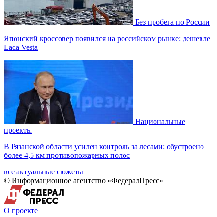
Без пробега по России
Японский кроссовер появился на российском рынке: дешевле
Lada Vesta
Национальные
проекты
В Рязанской области усилен контроль за лесами: обустроено
более 4,5 км противопожарных полос
все актуальные сюжеты
© Информационное агентство «ФедералПресс»
О проекте