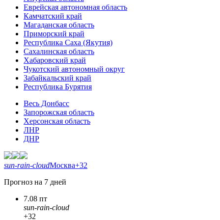
Еврейская автономная область
Камчатский край
Магаданская область
Приморский край
Республика Саха (Якутия)
Сахалинская область
Хабаровский край
Чукотский автономный округ
Забайкальский край
Республика Бурятия
Весь Донбасс
Запорожская область
Херсонская область
ЛНР
ДНР
sun-rain-cloud
Москва
+32
Прогноз на 7 дней
7.08 пт
sun-rain-cloud
+32