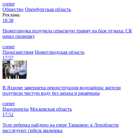
corner
Общество
Оренбургская область
Реклама
18:38
Нижегородка получила серьезную травму на базе отдыха: СК
начал проверку
corner
Происшествия
Нижегородская область
17:57
В Яхроме завершена реконструкция водозабора: жители
получили чистую воду без запаха и ржавчины
corner
Нацпроекты
Московская область
17:52
Тело ребенка найдено на озере Танковое: в Ленобласти
расследуют гибель мальчика