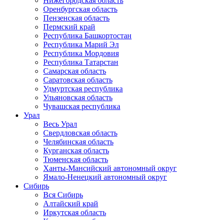
Нижегородская область
Оренбургская область
Пензенская область
Пермский край
Республика Башкортостан
Республика Марий Эл
Республика Мордовия
Республика Татарстан
Самарская область
Саратовская область
Удмуртская республика
Ульяновская область
Чувашская республика
Урал
Весь Урал
Свердловская область
Челябинская область
Курганская область
Тюменская область
Ханты-Мансийский автономный округ
Ямало-Ненецкий автономный округ
Сибирь
Вся Сибирь
Алтайский край
Иркутская область