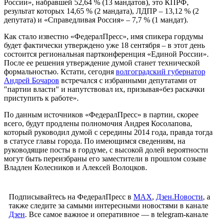
России», набравшей 52,64 % (13 мандатов), это КПРФ,
результат которых 14,65 % (2 мандата), ЛДПР – 13,12 % (2
депутата) и «Справедливая Россия» – 7,7 % (1 мандат).
Как стало известно «ФедералПресс», имя спикера гордумы
будет фактически утверждено уже 18 сентября – в этот день
состоится региональная партконференция «Единой России».
После ее решения утверждение думой станет технической
формальностью. Кстати, сегодня
волгоградский губернатор
Андрей Бочаров
встречался с избранными депутатами от
"партии власти" и напутствовал их, призывая«без раскачки
приступить к работе».
По данным источников «ФедералПресс» в партии, скорее
всего, будут продлены полномочия Андрея Косолапова,
который руководил думой с середины 2014 года, правда тогда
в статусе главы города. По имеющимся сведениям, на
руководящие посты в гордуме, с высокой долей вероятности
могут быть переизбраны его заместители в прошлом созыве
Владлен Колесников и Алексей Волоцков.
Подписывайтесь на ФедералПресс в
МАХ
,
Дзен.Новости
, а
также следите за самыми интересными новостями в канале
Дзен
. Все самое важное и оперативное — в telegram-канале