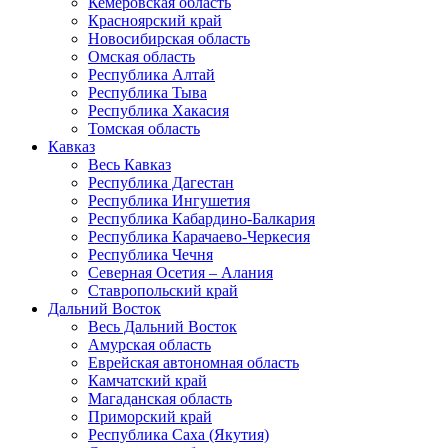
Кемеровская область
Красноярский край
Новосибирская область
Омская область
Республика Алтай
Республика Тыва
Республика Хакасия
Томская область
Кавказ
Весь Кавказ
Республика Дагестан
Республика Ингушетия
Республика Кабардино-Балкария
Республика Карачаево-Черкесия
Республика Чечня
Северная Осетия – Алания
Ставропольский край
Дальний Восток
Весь Дальний Восток
Амурская область
Еврейская автономная область
Камчатский край
Магаданская область
Приморский край
Республика Саха (Якутия)