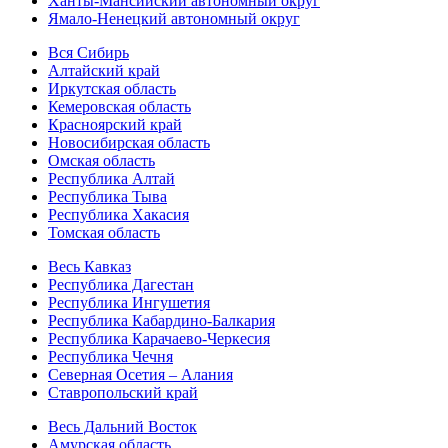
Ханты-Мансийский автономный округ
Ямало-Ненецкий автономный округ
Вся Сибирь
Алтайский край
Иркутская область
Кемеровская область
Красноярский край
Новосибирская область
Омская область
Республика Алтай
Республика Тыва
Республика Хакасия
Томская область
Весь Кавказ
Республика Дагестан
Республика Ингушетия
Республика Кабардино-Балкария
Республика Карачаево-Черкесия
Республика Чечня
Северная Осетия – Алания
Ставропольский край
Весь Дальний Восток
Амурская область