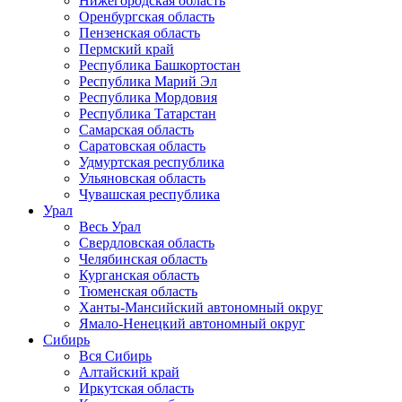
Нижегородская область
Оренбургская область
Пензенская область
Пермский край
Республика Башкортостан
Республика Марий Эл
Республика Мордовия
Республика Татарстан
Самарская область
Саратовская область
Удмуртская республика
Ульяновская область
Чувашская республика
Урал
Весь Урал
Свердловская область
Челябинская область
Курганская область
Тюменская область
Ханты-Мансийский автономный округ
Ямало-Ненецкий автономный округ
Сибирь
Вся Сибирь
Алтайский край
Иркутская область