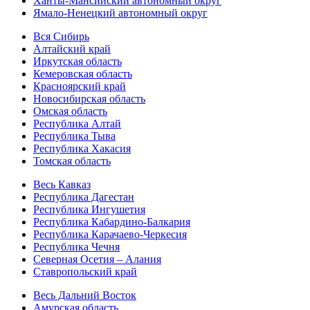
Ханты-Мансийский автономный округ
Ямало-Ненецкий автономный округ
Вся Сибирь
Алтайский край
Иркутская область
Кемеровская область
Красноярский край
Новосибирская область
Омская область
Республика Алтай
Республика Тыва
Республика Хакасия
Томская область
Весь Кавказ
Республика Дагестан
Республика Ингушетия
Республика Кабардино-Балкария
Республика Карачаево-Черкесия
Республика Чечня
Северная Осетия – Алания
Ставропольский край
Весь Дальний Восток
Амурская область