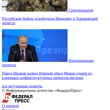
Спецоперация
Российские бойцы освободили Ивановку в Харьковской
области
Национальные
проекты
Павел Малков назвал Южный обход Рязани одним из
ключевых инфраструктурных проектов региона
все актуальные сюжеты
© Информационное агентство «ФедералПресс»
О проекте