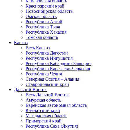
Кемеровская область
Красноярский край
Новосибирская область
Омская область
Республика Алтай
Республика Тыва
Республика Хакасия
Томская область
Кавказ
Весь Кавказ
Республика Дагестан
Республика Ингушетия
Республика Кабардино-Балкария
Республика Карачаево-Черкесия
Республика Чечня
Северная Осетия – Алания
Ставропольский край
Дальний Восток
Весь Дальний Восток
Амурская область
Еврейская автономная область
Камчатский край
Магаданская область
Приморский край
Республика Саха (Якутия)