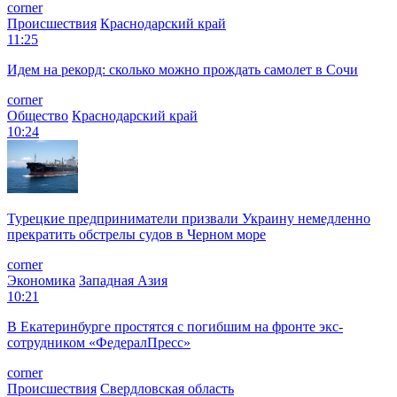
corner
Происшествия
Краснодарский край
11:25
Идем на рекорд: сколько можно прождать самолет в Сочи
corner
Общество
Краснодарский край
10:24
Турецкие предприниматели призвали Украину немедленно
прекратить обстрелы судов в Черном море
corner
Экономика
Западная Азия
10:21
В Екатеринбурге простятся с погибшим на фронте экс-
сотрудником «ФедералПресс»
corner
Происшествия
Свердловская область