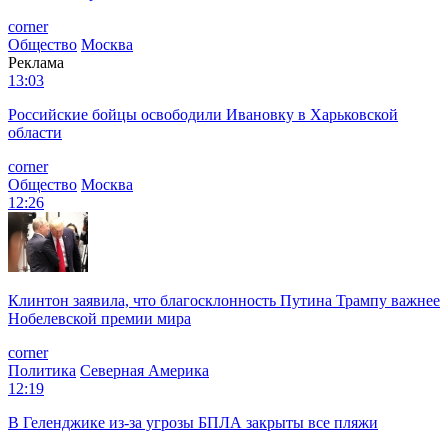
corner
Общество
Москва
Реклама
13:03
Российские бойцы освободили Ивановку в Харьковской
области
corner
Общество
Москва
12:26
Клинтон заявила, что благосклонность Путина Трампу важнее
Нобелевской премии мира
corner
Политика
Северная Америка
12:19
В Геленджике из-за угрозы БПЛА закрыты все пляжи